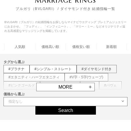
MARRIAGE RINGS
ブルガリ（BVLGARI） / ダイヤモンド付き 結婚指輪一覧
BVLGARI（ブルガリ）の結婚指輪をお探しならマイナビウエディング プレミアムジュエリー
におまかせ。 「フェディ」、「インフィニート」、「マリー・ミー」などオリジナリティ溢
れる高感度なマリッジリングを掲載しています。
人気順
価格高い順
価格安い順
新着順
タグから選ぶ
#プラチナ
#シンプル・ストレート
#ダイヤモンド付き
#エタニティ・ハーフエタニティ
#V字・S字(ウェーブ)
#ピンクゴールド
#ホワイトゴールド
#甲丸
#パヴェ
MORE
#色石
価格から選ぶ
Search