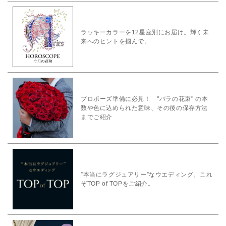
ラッキーカラーを12星座別にお届け。輝く未
来へのヒントを掴んで。
プロポーズ準備に必見！ "バラの花束" の本
数や色に込められた意味、その後の保存方法
までご紹介
”本当にラグジュアリー”なウエディング。これ
ぞTOP of TOPをご紹介。