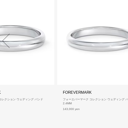
K
FOREVERMARK
コレクション ウェディング バンド
フォーエバーマーク コレクション ウェディング 
2.4MM
143,000 yen