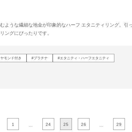
むような繊細な地金が印象的なハーフ エタニティリング。引
リングにぴったりです。
イヤモンド付き
#プラチナ
#エタニティ・ハーフエタニティ
1
24
25
26
29
…
…