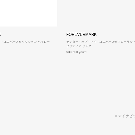
K
FOREVERMARK
・ユニバース® クッション ヘイロー
センター・オブ・マイ・ユニバース® フローラル 
ソリティア リング
533,500 yen
※マイナビ