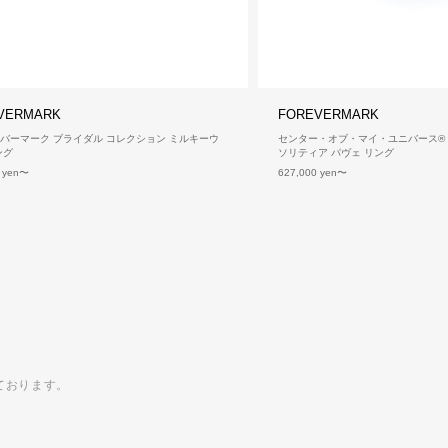
VERMARK
FOREVERMARK
バーマーク ブライダル コレクション ミルキーウ
センター・オブ・マイ・ユニバース® 
ング
ソリティア パヴェ リング
 yen
627,000 yen
ております。