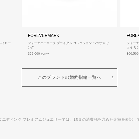
FOREVERMARK
FORE
ヘイロー
フォーエバーマーク ブライダル コレクション ペガサス リ
フォーエ
ング
ェイ リ
352,000 yen
390,500
このブランドの婚約指輪一覧へ
ウエディング プレミアムジュエリーでは、10％の消費税を含めた金額を表記し