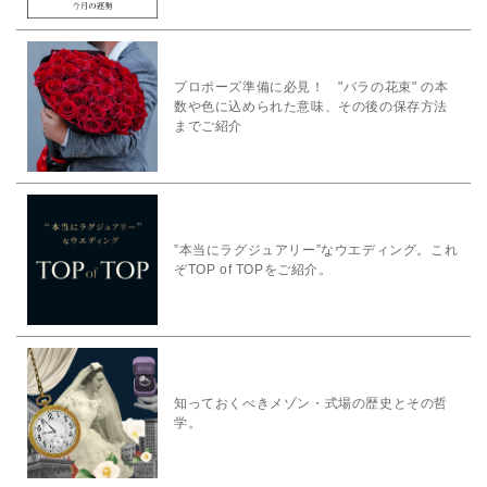
プロポーズ準備に必見！ "バラの花束" の本
数や色に込められた意味、その後の保存方法
までご紹介
”本当にラグジュアリー”なウエディング。これ
ぞTOP of TOPをご紹介。
知っておくべきメゾン・式場の歴史とその哲
学。