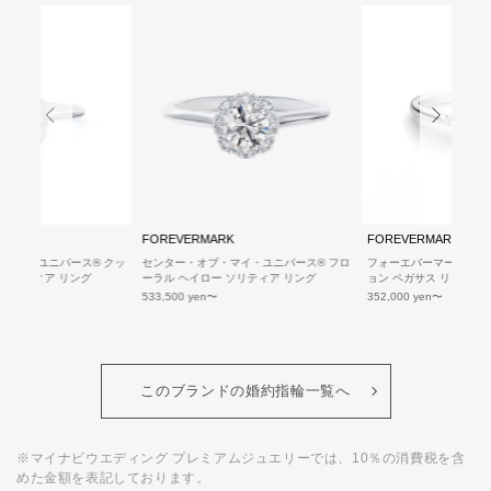
RK
FOREVERMARK
FOREVERMARK
マイ・ユニバース® クッ
センター・オブ・マイ・ユニバース® フロ
フォーエバーマーク ブラ
 ソリティア リング
ーラル ヘイロー ソリティア リング
ョン ペガサス リング
533,500 yen
352,000 yen
このブランドの婚約指輪一覧へ
※マイナビウエディング プレミアムジュエリーでは、10％の消費税を含
めた金額を表記しております。