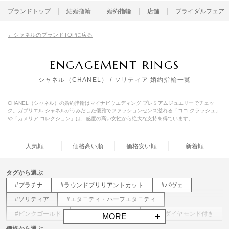
ブランドトップ
結婚指輪
婚約指輪
店舗
ブライダルフェア
シャネルのブランドTOPに戻る
ENGAGEMENT RINGS
シャネル（CHANEL） / ソリティア 婚約指輪一覧
CHANEL（シャネル）の婚約指輪はマイナビウエディング プレミアムジュエリーでチェッ
ク。ガブリエル シャネルがうみだした優雅でファッションセンス溢れる「ココ クラッシュ」
や「カメリア コレクション」は、感度の高い女性から絶大な支持を得ています。
人気順
価格高い順
価格安い順
新着順
タグから選ぶ
#プラチナ
#ラウンドブリリアントカット
#パヴェ
#ソリティア
#エタニティ・ハーフエタニティ
#ピンクゴールド
#ホワイトゴールド
#メレダイヤモンド付き
MORE