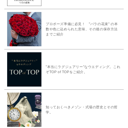
プロポーズ準備に必見！ "バラの花束" の本
数や色に込められた意味、その後の保存方法
までご紹介
”本当にラグジュアリー”なウエディング。これ
ぞTOP of TOPをご紹介。
知っておくべきメゾン・式場の歴史とその哲
学。