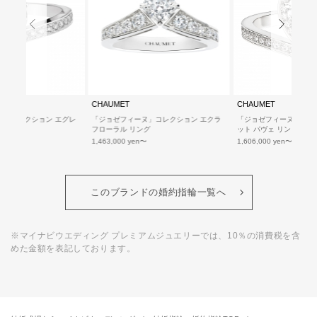
CHAUMET
CHAUMET
ヌ」コレクション エグレ
「ジョゼフィーヌ」コレクション エクラ
「ジョゼフィーヌ」コレ
フローラル リング
ット パヴェ リング
1,463,000 yen
1,606,000 yen
このブランドの婚約指輪一覧へ
※マイナビウエディング プレミアムジュエリーでは、10％の消費税を含
めた金額を表記しております。