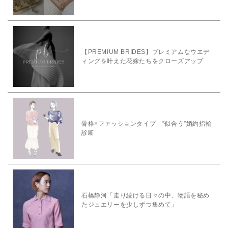
【PREMIUM BRIDES】プレミアムなウエデ
ィングを叶えた花嫁たちをクローズアップ
骨格×ファッションタイプ ”似合う”婚約指輪
診断
石橋静河「走り続ける日々の中、物語を秘め
たジュエリーを少しずつ集めて」