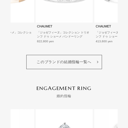
CHAUMET
CHAUMET
ゥ ショーメ」コレクショ
「ジョゼフィーヌ」コレクション トリオ
「ジョゼフィーヌ」コレ
グ
ンフ ドゥ ショーメ バンドーリング
ンフ ドゥ ショーメ マ
822,800 yen
413,600 yen
このブランドの結婚指輪一覧へ
ENGAGEMENT RING
婚約指輪