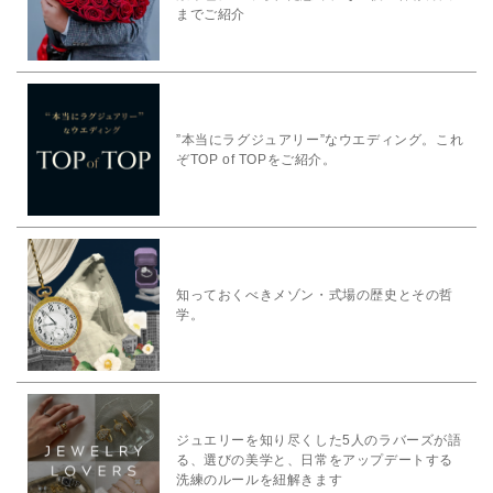
までご紹介
”本当にラグジュアリー”なウエディング。これ
ぞTOP of TOPをご紹介。
知っておくべきメゾン・式場の歴史とその哲
学。
ジュエリーを知り尽くした5人のラバーズが語
る、選びの美学と、日常をアップデートする
洗練のルールを紐解きます