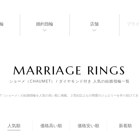
輪
婚約指輪
店舗
ブラ
MARRIAGE RINGS
ショーメ（CHAUMET） / ダイヤモンド付き 人気の結婚指輪一覧
MET（ショーメ）の結婚指輪を人気の高い順に掲載。２世紀以上もの間愛のジュエリーを作り続けて
人気順
価格高い順
価格安い順
新着順