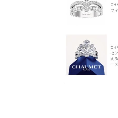
CH
フィ
CH
ゼ
え
ー