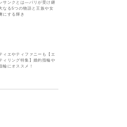
ンサンクとは―パリが受け継
大なる5つの物語と王族や女
虜にする輝き
ティエやティファニーも【エ
ティリング特集】婚約指輪や
指輪にオススメ！