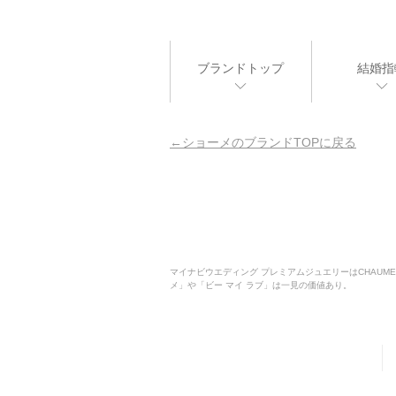
ブランドトップ
結婚指
ショーメのブランドTOPに戻る
マイナビウエディング プレミアムジュエリーはCHAU
メ」や「ビー マイ ラブ」は一見の価値あり。