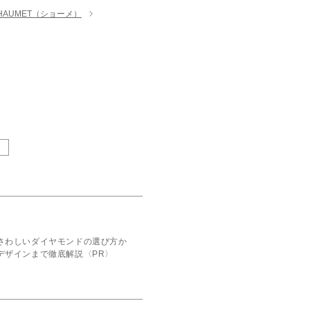
HAUMET（ショーメ）
さわしいダイヤモンドの選び方か
デザインまで徹底解説〈PR〉