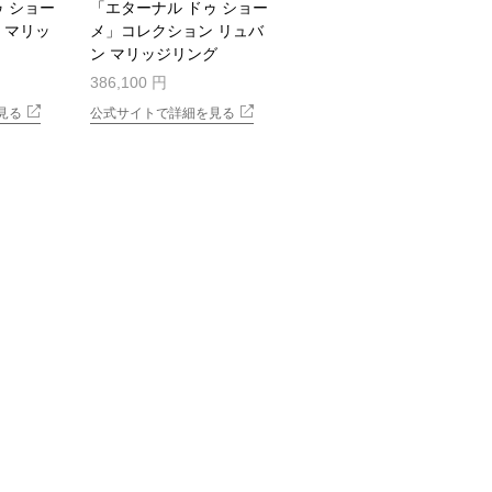
ゥ ショー
「エターナル ドゥ ショー
 マリッ
メ」コレクション リュバ
ン マリッジリング
386,100 円
見る
公式サイトで詳細を見る