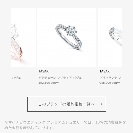
TASAKI
TASAKI
リティア パヴェ
ブリッランテ ソリティア
ブリッランテ ソリティア
948,200 yen
489,500 yen
このブランドの婚約指輪一覧へ
※マイナビウエディング プレミアムジュエリーでは、10％の消費税を含
めた金額を表記しております。