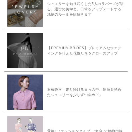
ジュエリーを知り尽くした5人のラバーズが語
る、選びの美学と、日常をアップデートする
洗練のルールを紐解きます
【PREMIUM BRIDES】プレミアムなウエデ
ィングを叶えた花嫁たちをクローズアップ
石橋静河「走り続ける日々の中、物語を秘め
たジュエリーを少しずつ集めて」
骨格×ファッションタイプ ”似合う”婚約指輪