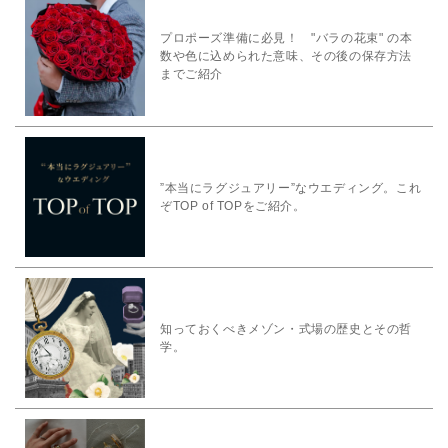
プロポーズ準備に必見！ "バラの花束" の本
数や色に込められた意味、その後の保存方法
までご紹介
”本当にラグジュアリー”なウエディング。これ
ぞTOP of TOPをご紹介。
知っておくべきメゾン・式場の歴史とその哲
学。