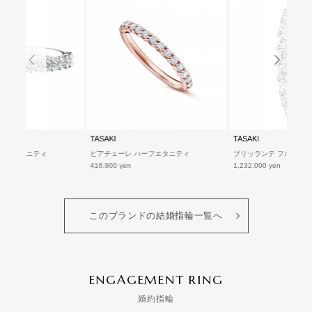
TASAKI
TASAKI
ハーフエタニティ
ブリッランテ フルエタニティ 26
ブリッランテ フルエタニ
1,232,000 yen
742,500 yen
このブランドの結婚指輪一覧へ
ENGAGEMENT RING
婚約指輪