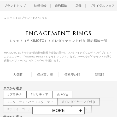
ブランドトップ
結婚指輪
婚約指輪
店舗
ブライダルフェア
ミキモトのブランドTOPに戻る
ENGAGEMENT RINGS
ミキモト（MIKIMOTO） / メレダイヤモンド付き 婚約指輪一覧
MIKIMOTO (ミキモト)の婚約指輪情報を多数お届けしているマイナビウエディング プレミア
ムジュエリー。「Mikimoto Mellia（ミキモト メリア）」など、パールやダイヤモンドが輝く
多彩なバリエーションのエンゲージが揃います。
人気順
価格高い順
価格安い順
新着順
タグから選ぶ
#プラチナ
#ソリティア
#パヴェ
#エタニティ・ハーフエタニティ
#メレダイヤモンド付き
#ホワイトゴールド
#ピンクゴールド
#パール
MORE