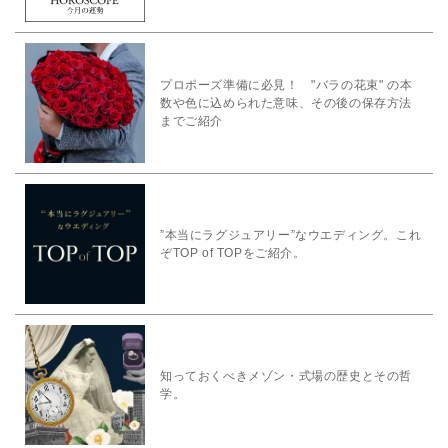
プロポーズ準備に必見！ "バラの花束" の本
数や色に込められた意味、その後の保存方法
までご紹介
”本当にラグジュアリー”なウエディング。これ
ぞTOP of TOPをご紹介。
知っておくべきメゾン・式場の歴史とその哲
学。