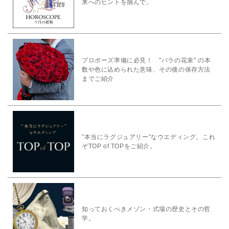
来へのヒントを掴んで。
プロポーズ準備に必見！ "バラの花束" の本
数や色に込められた意味、その後の保存方法
までご紹介
”本当にラグジュアリー”なウエディング。これ
ぞTOP of TOPをご紹介。
知っておくべきメゾン・式場の歴史とその哲
学。