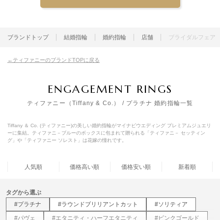
ブランドトップ
結婚指輪
婚約指輪
店舗
ブライダルフェア
ティファニーのブランドTOPに戻る
ENGAGEMENT RINGS
ティファニー（Tiffany & Co.） / プラチナ 婚約指輪一覧
Tiffany ＆ Co. (ティファニー)の美しい婚約指輪がマイナビウエディング プレミアムジュエリ
ーに集結。ティファニ－ブルーのボックスに包まれて贈られる「ティファニ－ セッティン
グ」や「ティファニー ソレスト」は花嫁の憧れです。
人気順
価格高い順
価格安い順
新着順
タグから選ぶ
#プラチナ
#ラウンドブリリアントカット
#ソリティア
#パヴェ
#エタニティ・ハーフエタニティ
#ピンクゴールド