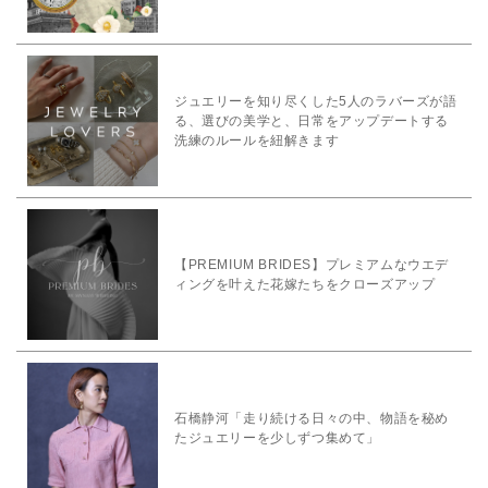
ジュエリーを知り尽くした5人のラバーズが語
る、選びの美学と、日常をアップデートする
洗練のルールを紐解きます
【PREMIUM BRIDES】プレミアムなウエデ
ィングを叶えた花嫁たちをクローズアップ
石橋静河「走り続ける日々の中、物語を秘め
たジュエリーを少しずつ集めて」