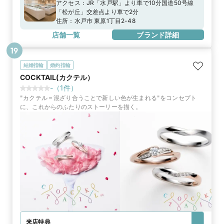
アクセス：
JR「水戸駅」より車で10分国道50号線
「松が丘」交差点より車で2分
住所：
水戸市 東原1丁目2-48
店舗一覧
ブランド詳細
19
結婚指輪
婚約指輪
COCKTAIL(カクテル）
-
（
1
件）
"カクテル＝混ざり合うことで新しい色が生まれる"をコンセプト
に、これからのふたりのストーリーを描く。
来店特典