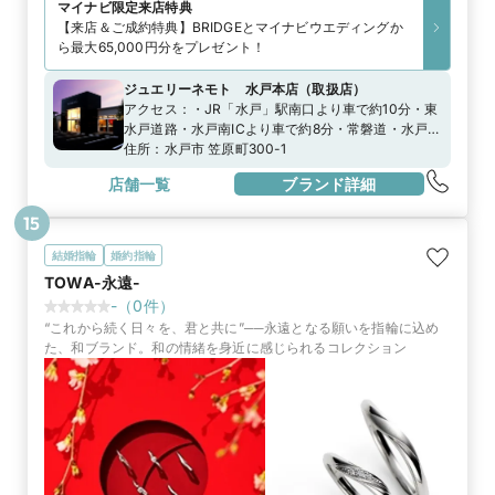
マイナビ限定
来店特典
【来店＆ご成約特典】BRIDGEとマイナビウエディングか
ら最大65,000円分をプレゼント！
ジュエリーネモト 水戸本店
（
取扱店
）
アクセス：
・JR「水戸」駅南口より車で約10分・東
水戸道路・水戸南ICより車で約8分・常磐道・水戸IC
より車で約15分※駐車場あり
住所：
水戸市 笠原町300-1
店舗一覧
ブランド詳細
15
結婚指輪
婚約指輪
TOWA-永遠-
-
（
0
件）
“これから続く日々を、君と共に”──永遠となる願いを指輪に込め
た、和ブランド。和の情緒を身近に感じられるコレクション