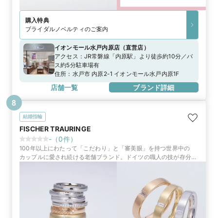
購入特典
ブライダルノベルティのご案内
イオンモール水戸内原店
（
直営店
）
アクセス：
JR常磐線「内原駅」より徒歩約10分／バ
ス約5分駐車場有
住所：
水戸市 内原2-1 イオンモール水戸内原1F
店舗一覧
ブランド詳細
8
結婚指輪
FISCHER TRAURINGE
-
（
0
件）
100年以上にわたって「こだわり」と「審美眼」を持つ世界中の
カップルに愛され続ける老舗ブランド。ドイツの職人の技が存分に
活かされた鍛造製リングは「一生もの」にふさわしい仕上がり