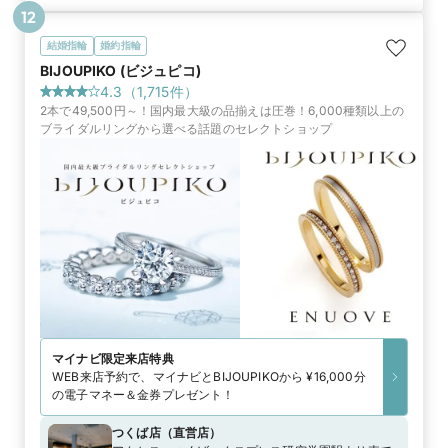
12
結婚指輪
婚約指輪
BIJOUPIKO (ビジュピコ)
4.3
（
1,715
件）
2本で49,500円～！国内最大級の品揃えは圧巻！6,000種類以上の
ブライダルリングから選べる話題のセレクトショップ
マイナビ限定
来店特典
WEB来店予約で、マイナビとBIJOUPIKOから ¥16,000分
の電子マネー＆金券プレゼント！
つくば店
（
直営店
）