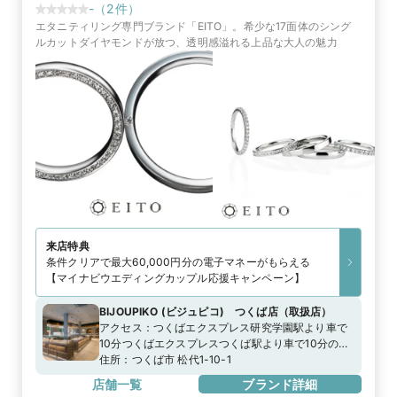
-
（
2
件）
エタニティリング専門ブランド「EITO」。希少な17面体のシング
ルカットダイヤモンドが放つ、透明感溢れる上品な大人の魅力
来店特典
条件クリアで最大60,000円分の電子マネーがもらえる
【マイナビウエディングカップル応援キャンペーン】
BIJOUPIKO (ビジュピコ) つくば店
（
取扱店
）
アクセス：
つくばエクスプレス研究学園駅より車で
10分つくばエクスプレスつくば駅より車で10分の白
い建物 首都圏中央連絡自動車道つくば中央ICより車
住所：
つくば市 松代1-10-1
で10分。国道408号線松代交差点南側
店舗一覧
ブランド詳細