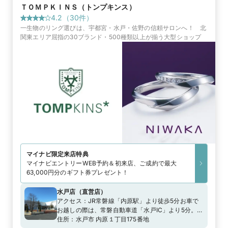
ＴＯＭＰＫＩＮＳ（トンプキンス）
4.2
（
30
件）
一生物のリング選びは、宇都宮・水戸・佐野の信頼サロンへ！ 北
関東エリア屈指の30ブランド・500種類以上が揃う大型ショップ
マイナビ限定
来店特典
マイナビエントリーWEB予約＆初来店、ご成約で最大
63,000円分のギフト券プレゼント！
水戸店
（
直営店
）
アクセス：
JR常磐線「内原駅」より徒歩5分お車で
お越しの際は、常磐自動車道「水戸IC」より5分。
(無料駐車場完備）
住所：
水戸市 内原１丁目175番地