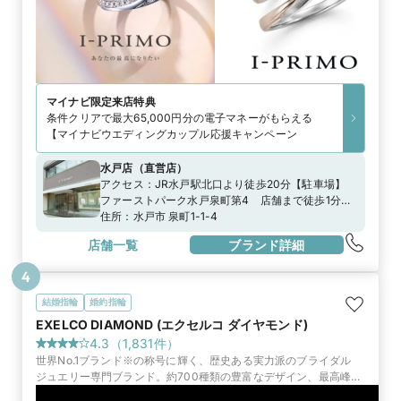
マイナビ限定
来店特典
条件クリアで最大65,000円分の電子マネーがもらえる
【マイナビウエディングカップル応援キャンペーン
水戸店
（
直営店
）
アクセス：
JR水戸駅北口より徒歩20分【駐車場】
ファーストパーク水戸泉町第4 店舗まで徒歩1分未
満京成百貨店本館駐車場 店舗まで徒歩2分タイムズ
住所：
水戸市 泉町1-1-4
水戸泉町 店舗まで徒歩3分泉町駐車場(タイムズ地
店舗一覧
ブランド詳細
下駐車場) 店舗まで徒歩3分タイムズ水戸泉町第2
店舗まで徒歩1分半※上記の駐車場をご利用頂いた場
4
合、当店滞在時間分の駐車場代を負担致しますの
で、駐車券をスタッフにお渡しください。
結婚指輪
婚約指輪
EXELCO DIAMOND (エクセルコ ダイヤモンド)
4.3
（
1,831
件）
世界No.1ブランド※の称号に輝く、歴史ある実力派のブライダル
ジュエリー専門ブランド。約700種類の豊富なデザイン、最高峰の
品質と証明書、永久保証で選ばれています。