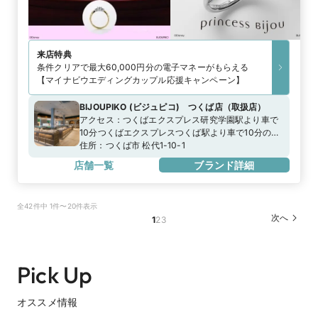
来店特典
条件クリアで最大60,000円分の電子マネーがもらえる
【マイナビウエディングカップル応援キャンペーン】
BIJOUPIKO (ビジュピコ) つくば店
（
取扱店
）
アクセス：
つくばエクスプレス研究学園駅より車で
10分つくばエクスプレスつくば駅より車で10分の白
い建物 首都圏中央連絡自動車道つくば中央ICより車
住所：
つくば市 松代1-10-1
で10分。国道408号線松代交差点南側
店舗一覧
ブランド詳細
全42件中 1件〜20件表示
次へ
1
2
3
Pick Up
オススメ情報