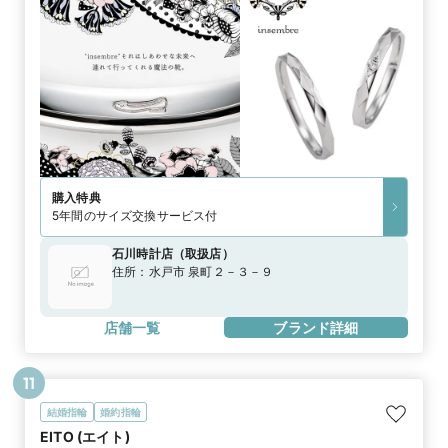
購入特典
5年間のサイズ交換サービス付
石川時計店
（
取扱店
）
住所：
水戸市 泉町２－３－９
店舗一覧
ブランド詳細
11
結婚指輪
婚約指輪
EITO (エイト)