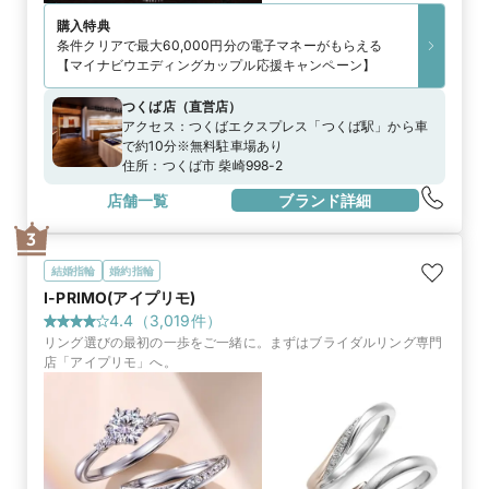
購入特典
条件クリアで最大60,000円分の電子マネーがもらえる
【マイナビウエディングカップル応援キャンペーン】
つくば店
（
直営店
）
アクセス：
つくばエクスプレス「つくば駅」から車
で約10分※無料駐車場あり
住所：
つくば市 柴崎998-2
店舗一覧
ブランド詳細
3
結婚指輪
婚約指輪
I-PRIMO(アイプリモ)
4.4
（
3,019
件）
リング選びの最初の一歩をご一緒に。まずはブライダルリング専門
店「アイプリモ」へ。