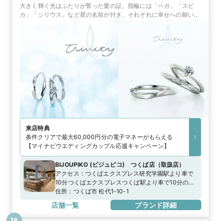
大きく輝く光はふたりが誓った愛の証。指輪には「ベガ」「スピ
カ」「シリウス」など星の名前が付き、それぞれに幸せへの願いが
込められたブライダルリング
来店特典
条件クリアで最大60,000円分の電子マネーがもらえる
【マイナビウエディングカップル応援キャンペーン】
BIJOUPIKO (ビジュピコ) つくば店
（
取扱店
）
アクセス：
つくばエクスプレス研究学園駅より車で
10分つくばエクスプレスつくば駅より車で10分の白
い建物 首都圏中央連絡自動車道つくば中央ICより車
住所：
つくば市 松代1-10-1
で10分。国道408号線松代交差点南側
店舗一覧
ブランド詳細
18