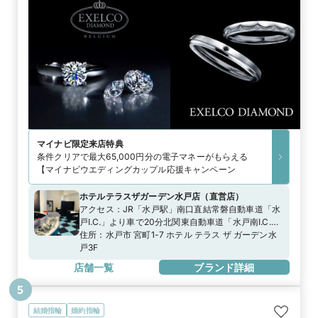
マイナビ限定
来店特典
条件クリアで最大65,000円分の電子マネーがもらえる
【マイナビウエディングカップル応援キャンペーン
ホテルテラスザガーデン水戸店
（
直営店
）
アクセス：
JR「水戸駅」南口直結常磐自動車道「水
戸I.C.」より車で20分北関東自動車道「水戸南I.C.」
より車で15分【駐車場】「ホテルテラスザガーデン
住所：
水戸市 宮町1-7 ホテル テラス ザ ガーデン水
水戸 1・２階駐車場」※当店ご滞在時間で上限2時間
戸3F
分の無料駐車券進呈※ブライダルリングの購入（検
店舗一覧
ブランド詳細
討）時が対象
5
結婚指輪
婚約指輪