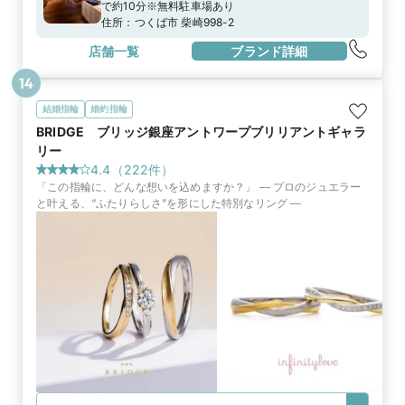
で約10分※無料駐車場あり
住所：
つくば市 柴崎998-2
店舗一覧
ブランド詳細
14
結婚指輪
婚約指輪
BRIDGE ブリッジ銀座アントワープブリリアントギャラ
リー
4.4
（
222
件）
「この指輪に、どんな想いを込めますか？」 ― プロのジュエラー
と叶える、“ふたりらしさ”を形にした特別なリング ―