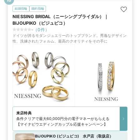
結婚指輪
婚約指輪
NIESSING BRIDAL（ニーシングブライダル）｜
BIJOUPIKO（ビジュピコ）
-
（
0
件）
ドイツが誇るモダンジュエリーのトップブランド。秀逸なデザイン
性、洗練されたフォルム、最高のクオリティをその手に
来店特典
条件クリアで最大60,000円分の電子マネーがもらえる
【マイナビウエディングカップル応援キャンペーン】
BIJOUPIKO (ビジュピコ) 水戸店
（
取扱店
）