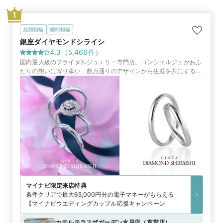
1
結婚指輪
婚約指輪
銀座ダイヤモンドシライシ
4.3
（
5,466
件）
国内最大級のブライダルジュエリー専門店。コンシェルジュがおふ
たりの想いに寄り添い、数万通りのデザインから生涯を共にする指
輪やサービスをご提案します
マイナビ限定
来店特典
条件クリアで最大65,000円分の電子マネーがもらえる
【マイナビウエディングカップル応援キャンペーン
ホテルテラスザガーデン水戸店
（
直営店
）