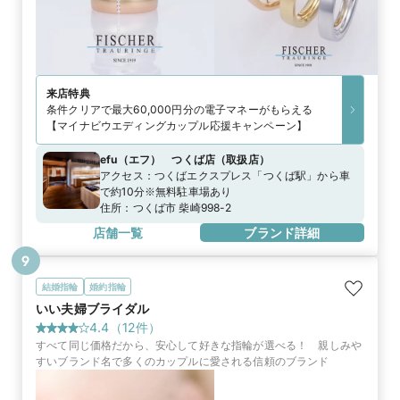
来店特典
条件クリアで最大60,000円分の電子マネーがもらえる
【マイナビウエディングカップル応援キャンペーン】
efu（エフ） つくば店
（
取扱店
）
アクセス：
つくばエクスプレス「つくば駅」から車
で約10分※無料駐車場あり
住所：
つくば市 柴崎998-2
店舗一覧
ブランド詳細
9
結婚指輪
婚約指輪
いい夫婦ブライダル
4.4
（
12
件）
すべて同じ価格だから、安心して好きな指輪が選べる！ 親しみや
すいブランド名で多くのカップルに愛される信頼のブランド