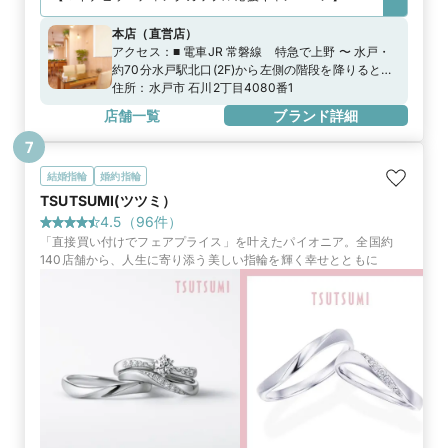
本店
（
直営店
）
アクセス：
■ 電車JR 常磐線 特急で上野 〜 水戸・
約70分水戸駅北口(2F)から左側の階段を降りるとバ
ス停。右に降りるとタクシー乗り場・ タクシ−で約
住所：
水戸市 石川2丁目4080番1
15分・ バス5番のりば 茨城交通バス1又は74又は31
店舗一覧
ブランド詳細
系統にて約20分「石川一丁目」下車、徒歩１分■ 車
常磐自動車道で東京（箱崎）より水戸インタ− 約80
7
分水戸インタ−より 約15分
結婚指輪
婚約指輪
TSUTSUMI(ツツミ）
4.5
（
96
件）
「直接買い付けでフェアプライス」を叶えたパイオニア。全国約
140店舗から、人生に寄り添う美しい指輪を輝く幸せとともに