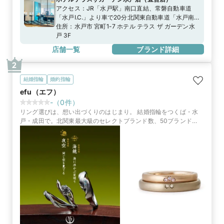
アクセス：
JR「水戸駅」南口直結、常磐自動車道
「水戸I.C.」より車で20分北関東自動車道「水戸南
I.C.」より車で15分■駐車場：ホテルテラスザガーデ
住所：
水戸市 宮町1-7 ホテル テラス ザ ガーデン水
ン水戸 1・２階駐車場※当店ご滞在時間（上限2時
戸 3F
間）の無料駐車券発行※婚約指輪・結婚指輪を購入
店舗一覧
ブランド詳細
（検討）時が対象となります
2
結婚指輪
婚約指輪
efu（エフ）
-
（
0
件）
リング選びは、想い出づくりのはじまり。 結婚指輪をつくば・水
戸・成田で。北関東最大級のセレクトブランド数、50ブランド
×2000種類から。