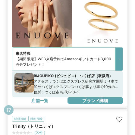
来店特典
【期間限定】WEB来店予約でAmazonギフトカード3,000
円分プレゼント！
BIJOUPIKO (ビジュピコ) つくば店
（
取扱店
）
アクセス：
つくばエクスプレス研究学園駅より車で
10分つくばエクスプレスつくば駅より車で10分の白
い建物 首都圏中央連絡自動車道つくば中央ICより車
住所：
つくば市 松代1-10-1
で10分。国道408号線松代交差点南側
店舗一覧
ブランド詳細
17
結婚指輪
婚約指輪
Trinity（トリニティ）
-
（
3
件）