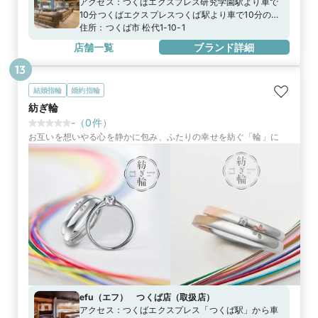
アクセス：
つくばエクスプレス研究学園駅より車で
10分つくばエクスプレスつくば駅より車で10分の白
い建物 首都圏中央連絡自動車道つくば中央ICより車
住所：
つくば市 松代1-10-1
で10分。国道408号線松代交差点南側
店舗一覧
ブランド詳細
13
結婚指輪
婚約指輪
紡ぎ輪
-
（
0
件）
お互いを想いやる心を静かに包み、ふたりの幸せを紡ぐ「輪」に
efu（エフ） つくば店
（
取扱店
）
アクセス：
つくばエクスプレス「つくば駅」から車