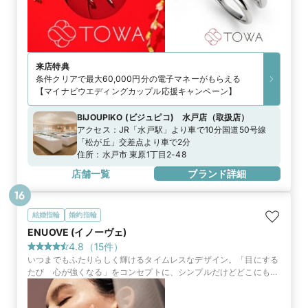
来店特典
条件クリアで最大60,000円分の電子マネーがもらえる
【マイナビウエディングカップル応援キャンペーン】
BIJOUPIKO (ビジュピコ) 水戸店
（
取扱店
）
アクセス：
JR「水戸駅」より車で10分国道50号線
「松が丘」交差点より車で2分
住所：
水戸市 東原1丁目2-48
店舗一覧
ブランド詳細
16
結婚指輪
婚約指輪
ENUOVE (イノーヴェ)
4.8
（
15
件）
いつまでもふたりらしく輝けるタイムレスなデザイン。「目にする
たび 心が強くなる」をコンセプトに、シンプルだけどどこにもな
い、身につけてこそ輝くブライダルリングをコレクション。