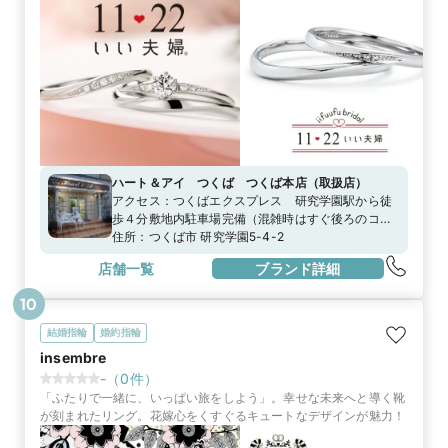
ハート＆アイ つくば つくば本店
（
取扱店
）
アクセス：
つくばエクスプレス 研究学園駅から徒
歩４分敷地内駐車場完備（混雑時はすぐ後ろのコイ
ンパーキングをご利用ください）
住所：
つくば市 研究学園5-4-2
店舗一覧
ブランド詳細
10
結婚指輪
婚約指輪
insembre
-
（
0
件）
「ふたりで一緒に、いっぱい旅をしよう」。幸せな未来へと導く靴
が刻まれたリング。花嫁心をくすぐるキュートなデザインが魅力！