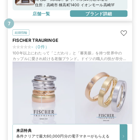
住所：
高崎市 棟高町1400 イオンモール高崎1F
店舗一覧
ブランド詳細
7
結婚指輪
FISCHER TRAURINGE
-
（
0
件）
100年以上にわたって「こだわり」と「審美眼」を持つ世界中の
カップルに愛され続ける老舗ブランド。ドイツの職人の技が存分に
活かされた鍛造製リングは「一生もの」にふさわしい仕上がり
来店特典
条件クリアで最大60,000円分の電子マネーがもらえる