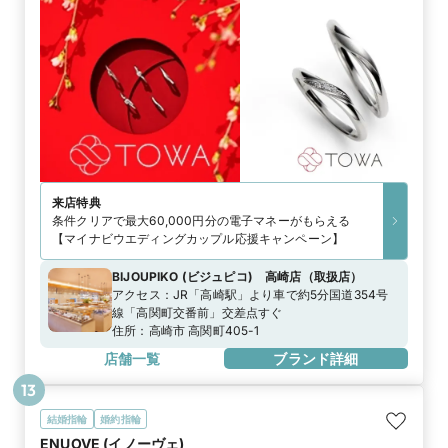
来店特典
条件クリアで最大60,000円分の電子マネーがもらえる
【マイナビウエディングカップル応援キャンペーン】
BIJOUPIKO (ビジュピコ) 高崎店
（
取扱店
）
アクセス：
JR「高崎駅」より車で約5分国道354号
線「高関町交番前」交差点すぐ
住所：
高崎市 高関町405-1
店舗一覧
ブランド詳細
13
結婚指輪
婚約指輪
ENUOVE (イノーヴェ)