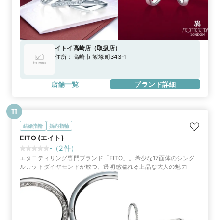
イトイ高崎店
（
取扱店
）
住所：
高崎市 飯塚町343-1
店舗一覧
ブランド詳細
11
結婚指輪
婚約指輪
EITO (エイト)
-
（
2
件）
エタニティリング専門ブランド「EITO」。希少な17面体のシング
ルカットダイヤモンドが放つ、透明感溢れる上品な大人の魅力