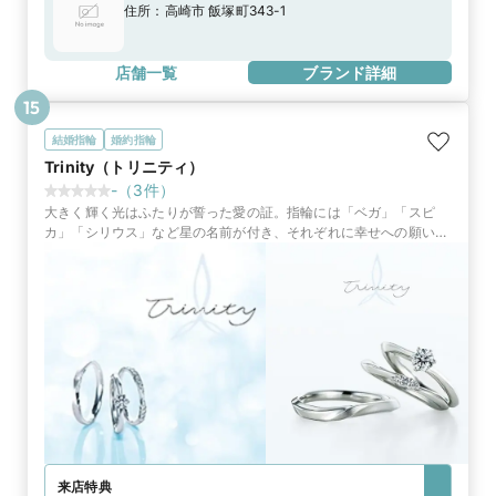
住所：
高崎市 飯塚町343-1
店舗一覧
ブランド詳細
15
結婚指輪
婚約指輪
Trinity（トリニティ）
-
（
3
件）
大きく輝く光はふたりが誓った愛の証。指輪には「ベガ」「スピ
カ」「シリウス」など星の名前が付き、それぞれに幸せへの願いが
込められたブライダルリング
来店特典