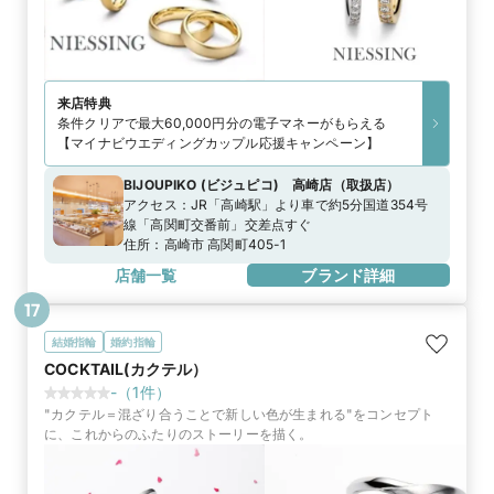
来店特典
条件クリアで最大60,000円分の電子マネーがもらえる
【マイナビウエディングカップル応援キャンペーン】
BIJOUPIKO (ビジュピコ) 高崎店
（
取扱店
）
アクセス：
JR「高崎駅」より車で約5分国道354号
線「高関町交番前」交差点すぐ
住所：
高崎市 高関町405-1
店舗一覧
ブランド詳細
17
結婚指輪
婚約指輪
COCKTAIL(カクテル）
-
（
1
件）
"カクテル＝混ざり合うことで新しい色が生まれる"をコンセプト
に、これからのふたりのストーリーを描く。