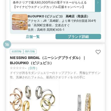
条件クリアで最大60,000円分の電子マネーがもらえる
【マイナビウエディングカップル応援キャンペーン】
BIJOUPIKO (ビジュピコ) 高崎店
（
取扱店
）
アクセス：
JR「高崎駅」より車で約5分国道354号
線「高関町交番前」交差点すぐ
住所：
高崎市 高関町405-1
店舗一覧
ブランド詳細
16
結婚指輪
婚約指輪
NIESSING BRIDAL（ニーシングブライダル）｜
BIJOUPIKO（ビジュピコ）
-
（
0
件）
ドイツが誇るモダンジュエリーのトップブランド。秀逸なデザイン
性、洗練されたフォルム、最高のクオリティをその手に