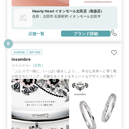
Hearty Heart イオンモール太田店
（
取扱店
）
住所：
太田市 石原町81 イオンモール太田1F
店舗一覧
ブランド詳細
9
結婚指輪
婚約指輪
insembre
-
（
0
件）
「ふたりで一緒に、いっぱい旅をしよう」。幸せな未来へと導く靴
が刻まれたリング。花嫁心をくすぐるキュートなデザインが魅力！