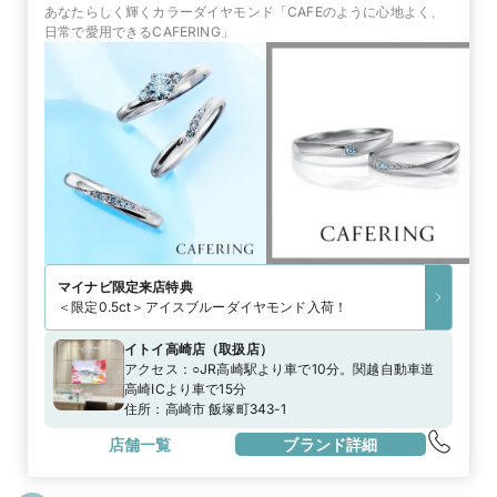
あなたらしく輝くカラーダイヤモンド「CAFEのように心地よく、
日常で愛用できるCAFERING」
マイナビ限定
来店特典
＜限定0.5ct＞アイスブルーダイヤモンド入荷！
イトイ高崎店
（
取扱店
）
アクセス：
○JR高崎駅より車で10分。関越自動車道
高崎ICより車で15分
住所：
高崎市 飯塚町343-1
店舗一覧
ブランド詳細