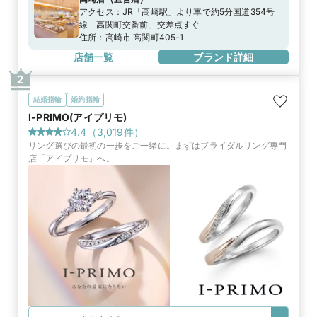
アクセス：
JR「高崎駅」より車で約5分国道354号
線「高関町交番前」交差点すぐ
住所：
高崎市 高関町405-1
店舗一覧
ブランド詳細
2
結婚指輪
婚約指輪
I-PRIMO(アイプリモ)
4.4
（
3,019
件）
リング選びの最初の一歩をご一緒に。まずはブライダルリング専門
店「アイプリモ」へ。