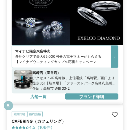
マイナビ限定
来店特典
条件クリアで最大65,000円分の電子マネーがもらえる
【マイナビウエディングカップル応援キャンペーン
高崎店
（
直営店
）
アクセス：
JR高崎線、上信電鉄「高崎駅」西口より
徒歩3分【駐車場】「ファーストパーク高崎八島町第
1」「ココ・ウエスト」「平和パーク旭町」※当店ご
住所：
高崎市 通町33-2
滞在時間で上限2時間分の無料駐車券進呈※ブライダ
店舗一覧
ブランド詳細
ルリングの購入（検討）時が対象
5
結婚指輪
婚約指輪
CAFERING（カフェリング）
4.5
（
106
件）