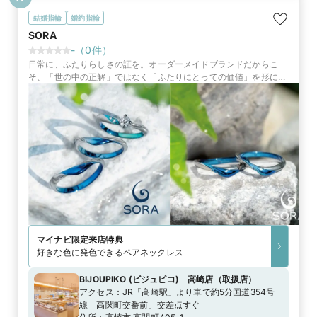
結婚指輪
婚約指輪
SORA
-
（
0
件）
日常に、ふたりらしさの証を。オーダーメイドブランドだからこ
そ、「世の中の正解」ではなく「ふたりにとっての価値」を形にし
ます。
マイナビ限定
来店特典
好きな色に発色できるペアネックレス
BIJOUPIKO (ビジュピコ) 高崎店
（
取扱店
）
アクセス：
JR「高崎駅」より車で約5分国道354号
線「高関町交番前」交差点すぐ