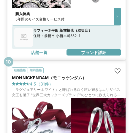
購入特典
5年間のサイズ交換サービス付
ラフィーネ平田 新前橋店
（
取扱店
）
住所：
前橋市 小相木町552-1
店舗一覧
ブランド詳細
10
結婚指輪
婚約指輪
MONNICKENDAM（モニッケンダム）
4.5
（
31
件）
「ラグジュアリーホワイト」と呼ばれる白く眩い輝きはエリザベス
女王も魅了 “世界三大カッターズブランド”のひとつに数えられる至
高の英国ダイヤモンドカッターズブランド