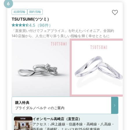
6
結婚指輪
婚約指輪
TSUTSUMI(ツツミ）
4.5
（
96
件）
「直接買い付けでフェアプライス」を叶えたパイオニア。全国約
140店舗から、人生に寄り添う美しい指輪を輝く幸せとともに
購入特典
ブライダルノベルティのご案内
イオンモール高崎店
（
直営店
）
アクセス：
JR上越線・信越本線・高崎線・八高線・
両毛線「高崎駅」よりバス約25分駐車場有