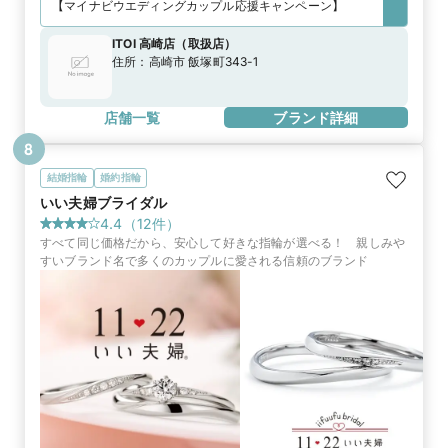
【マイナビウエディングカップル応援キャンペーン】
ITOI 高崎店
（
取扱店
）
住所：
高崎市 飯塚町343-1
店舗一覧
ブランド詳細
8
結婚指輪
婚約指輪
いい夫婦ブライダル
4.4
（
12
件）
すべて同じ価格だから、安心して好きな指輪が選べる！ 親しみや
すいブランド名で多くのカップルに愛される信頼のブランド