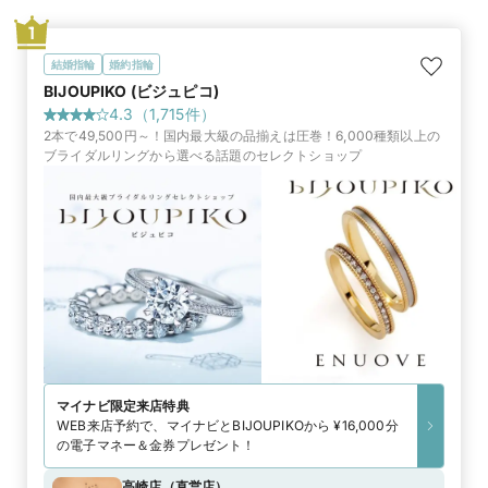
1
結婚指輪
婚約指輪
BIJOUPIKO (ビジュピコ)
4.3
（
1,715
件）
2本で49,500円～！国内最大級の品揃えは圧巻！6,000種類以上の
ブライダルリングから選べる話題のセレクトショップ
マイナビ限定
来店特典
WEB来店予約で、マイナビとBIJOUPIKOから ¥16,000分
の電子マネー＆金券プレゼント！
高崎店
（
直営店
）