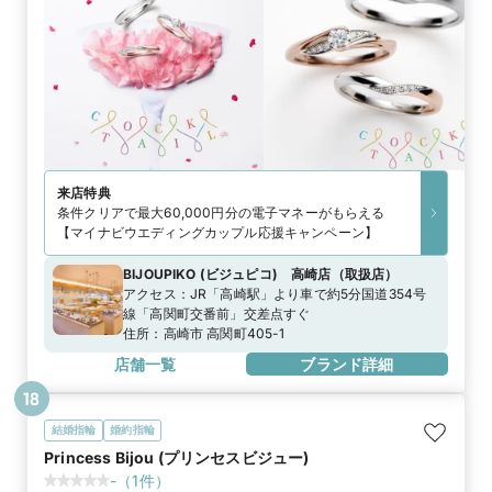
来店特典
条件クリアで最大60,000円分の電子マネーがもらえる
【マイナビウエディングカップル応援キャンペーン】
BIJOUPIKO (ビジュピコ) 高崎店
（
取扱店
）
アクセス：
JR「高崎駅」より車で約5分国道354号
線「高関町交番前」交差点すぐ
住所：
高崎市 高関町405-1
店舗一覧
ブランド詳細
18
結婚指輪
婚約指輪
Princess Bijou (プリンセスビジュー)
-
（
1
件）