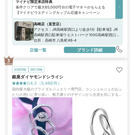
マイナビ限定
来店特典
条件クリアで最大65,000円分の電子マネーがもらえる
【マイナビウエディングカップル応援キャンペーン
高崎店
（
直営店
）
アクセス：
JR高崎駅西口より徒歩1分【駐車場】JR
高崎駅西口駐車場ウエストパーク1000高崎駅西口ペ
ガサス駐車場平和パーク旭町タイムズ日新パーク高
住所：
高崎市 八島町48-4
崎八島町※上記の駐車場をご利用頂いた場合、当店
店舗一覧
ブランド詳細
滞在時間分の駐車場代を負担致しますので、駐車券
をスタッフにお渡しください。
3
結婚指輪
婚約指輪
銀座ダイヤモンドシライシ
4.3
（
5,466
件）
国内最大級のブライダルジュエリー専門店。コンシェルジュがおふ
たりの想いに寄り添い、数万通りのデザインから生涯を共にする指
輪やサービスをご提案します