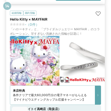
14
結婚指輪
婚約指輪
Hello Kitty × MAYFAIR
-
（
0
件）
「ハローキティ」と、「ブライダルジュエリー MAYFAIR 」のコラ
ボレーション。甘すぎない洗練された指輪が話題に！
来店特典
条件クリアで最大60,000円分の電子マネーがもらえる
【マイナビウエディングカップル応援キャンペーン】
イトイ高崎店
（
取扱店
）