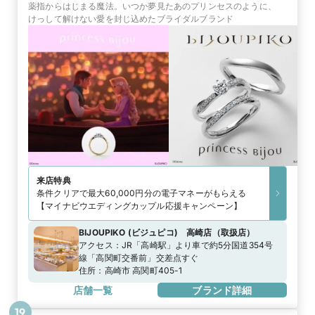
薬指からはじまる魔法。いつか夢見たあのプリンセスのように、
けっして解けない愛を封じ込めたブライダルブランド
来店特典
条件クリアで最大60,000円分の電子マネーがもらえる
【マイナビウエディングカップル応援キャンペーン】
BIJOUPIKO (ビジュピコ) 高崎店
（
取扱店
）
アクセス：
JR「高崎駅」より車で約5分国道354号
線「高関町交番前」交差点すぐ
住所：
高崎市 高関町405-1
店舗一覧
ブランド詳細
19