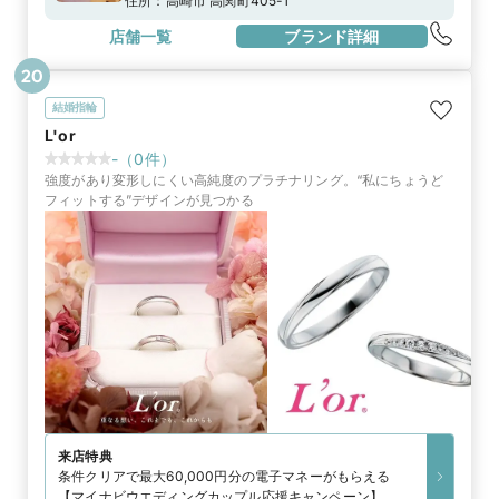
住所：
高崎市 高関町405-1
店舗一覧
ブランド詳細
20
結婚指輪
L'or
-
（
0
件）
強度があり変形しにくい高純度のプラチナリング。“私にちょうど
フィットする”デザインが見つかる
来店特典
条件クリアで最大60,000円分の電子マネーがもらえる
【マイナビウエディングカップル応援キャンペーン】