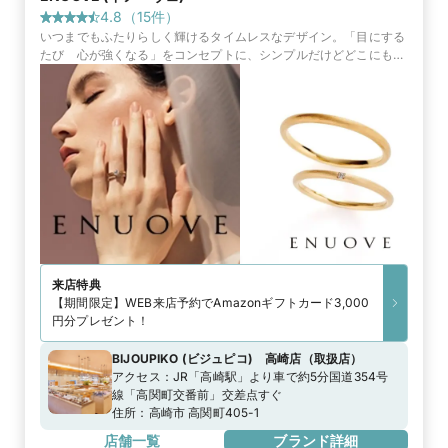
4.8
（
15
件）
いつまでもふたりらしく輝けるタイムレスなデザイン。「目にする
たび 心が強くなる」をコンセプトに、シンプルだけどどこにもな
い、身につけてこそ輝くブライダルリングをコレクション。
来店特典
【期間限定】WEB来店予約でAmazonギフトカード3,000
円分プレゼント！
BIJOUPIKO (ビジュピコ) 高崎店
（
取扱店
）
アクセス：
JR「高崎駅」より車で約5分国道354号
線「高関町交番前」交差点すぐ
住所：
高崎市 高関町405-1
店舗一覧
ブランド詳細