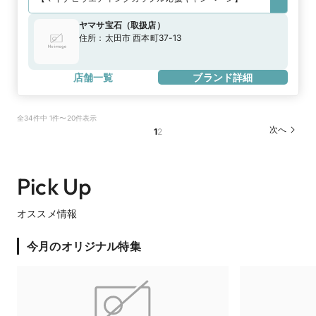
ヤマサ宝石
（
取扱店
）
住所：
太田市 西本町37-13
店舗一覧
ブランド詳細
全34件中 1件〜20件表示
次へ
1
2
Pick Up
オススメ情報
今月のオリジナル特集