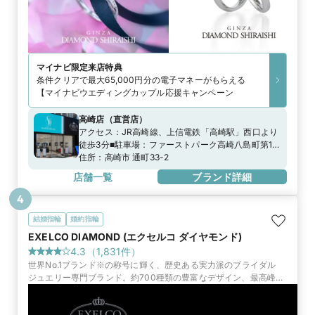
マイナビ限定
来店特典
条件クリアで最大65,000円分の電子マネーがもらえる
【マイナビウエディングカップル応援キャンペーン
高崎店
（
直営店
）
アクセス：
JR高崎線、上信電鉄「高崎駅」西口より
徒歩3分■駐車場：ファーストパーク高崎八島町第1、
ココ・ウエスト、平和パーク旭町※当店ご滞在時間
住所：
高崎市 通町33-2
（上限2時間）の無料駐車券発行※婚約指輪・結婚指
店舗一覧
ブランド詳細
輪を購入（検討）時が対象となります
4
結婚指輪
婚約指輪
EXELCO DIAMOND (エクセルコ ダイヤモンド)
4.3
（
1,831
件）
世界No.1ブランド※の称号に輝く、歴史ある実力派のブライダル
ジュエリー専門ブランド。約700種類の豊富なデザイン、最高峰の
品質と証明書、永久保証で選ばれています。