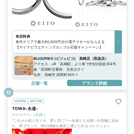
来店特典
条件クリアで最大60,000円分の電子マネーがもらえる
【マイナビウエディングカップル応援キャンペーン】
BIJOUPIKO (ビジュピコ) 高崎店
（
取扱店
）
アクセス：
JR「高崎駅」より車で約5分国道354号
線「高関町交番前」交差点すぐ
住所：
高崎市 高関町405-1
店舗一覧
ブランド詳細
12
結婚指輪
婚約指輪
TOWA-永遠-
-
（
0
件）
“これから続く日々を、君と共に”──永遠となる願いを指輪に込め
た、和ブランド。和の情緒を身近に感じられるコレクション