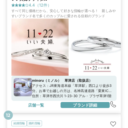
4.4
（
12
件）
すべて同じ価格だから、安心して好きな指輪が選べる！ 親しみや
すいブランド名で多くのカップルに愛される信頼のブランド
minoru（ミノル） 草津店
（
取扱店
）
アクセス：
JR東海道本線「草津駅」西口より徒歩3
分。お車でお越しの方は、名神高速道路「栗東IC」
で降り、国道1号線を大津方面に約15分。国道1号線
住所：
草津市西渋川 1-23-30 アル・プラザ草津1階
からお越しの方は、国道小柿交差点を近江大橋・守
店舗一覧
ブランド詳細
山方面に約5分。JR草津駅前（西口）エイスクエア
に駐車場のご用意がございます。
12
結婚指輪
婚約指輪