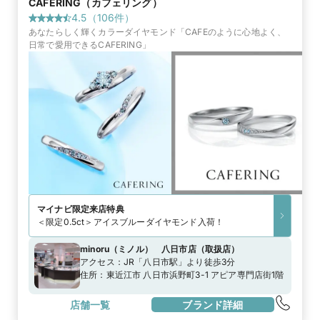
CAFERING（カフェリング）
4.5
（
106
件）
あなたらしく輝くカラーダイヤモンド「CAFEのように心地よく、
日常で愛用できるCAFERING」
マイナビ限定
来店特典
＜限定0.5ct＞アイスブルーダイヤモンド入荷！
minoru（ミノル） 八日市店
（
取扱店
）
アクセス：
JR「八日市駅」より徒歩3分
住所：
東近江市 八日市浜野町3-1 アピア専門店街1階
店舗一覧
ブランド詳細