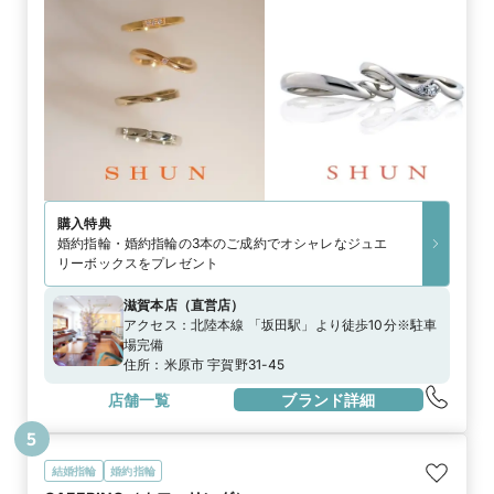
購入特典
婚約指輪・婚約指輪の3本のご成約でオシャレなジュエ
リーボックスをプレゼント
滋賀本店
（
直営店
）
アクセス：
北陸本線 「坂田駅」より徒歩10分※駐車
場完備
住所：
米原市 宇賀野31-45
店舗一覧
ブランド詳細
5
結婚指輪
婚約指輪