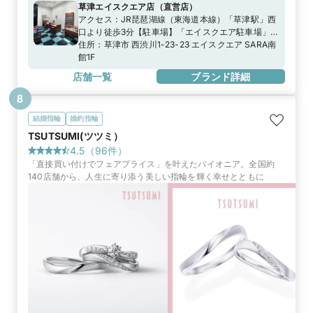
草津エイスクエア店
（
直営店
）
アクセス：
JR琵琶湖線（東海道本線）「草津駅」西
口より徒歩3分【駐車場】「エイスクエア駐車場」※
無料駐車券発行はエイスクエアに準ずる
住所：
草津市 西渋川1-23-23 エイスクエア SARA南
館1F
店舗一覧
ブランド詳細
8
結婚指輪
婚約指輪
TSUTSUMI(ツツミ）
4.5
（
96
件）
「直接買い付けでフェアプライス」を叶えたパイオニア。全国約
140店舗から、人生に寄り添う美しい指輪を輝く幸せとともに