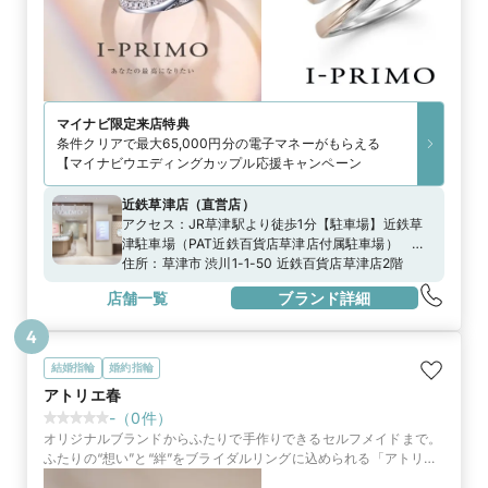
マイナビ限定
来店特典
条件クリアで最大65,000円分の電子マネーがもらえる
【マイナビウエディングカップル応援キャンペーン
近鉄草津店
（
直営店
）
アクセス：
JR草津駅より徒歩1分【駐車場】近鉄草
津駐車場（PAT近鉄百貨店草津店付属駐車場） 市
営草津駅前地下駐車場
住所：
草津市 渋川1-1-50 近鉄百貨店草津店2階
店舗一覧
ブランド詳細
4
結婚指輪
婚約指輪
アトリエ春
-
（
0
件）
オリジナルブランドからふたりで手作りできるセルフメイドまで。
ふたりの“想い”と“絆”をブライダルリングに込められる「アトリエ
春」で一生に一度、運命のリング選びを楽しんで