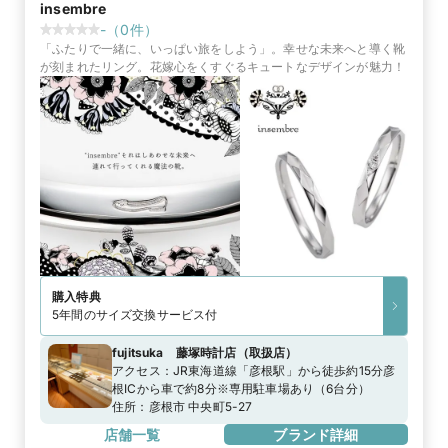
insembre
-
（
0
件）
「ふたりで一緒に、いっぱい旅をしよう」。幸せな未来へと導く靴
が刻まれたリング。花嫁心をくすぐるキュートなデザインが魅力！
購入特典
5年間のサイズ交換サービス付
fujitsuka 藤塚時計店
（
取扱店
）
アクセス：
JR東海道線「彦根駅」から徒歩約15分彦
根ICから車で約8分※専用駐車場あり（6台分）
住所：
彦根市 中央町5-27
店舗一覧
ブランド詳細