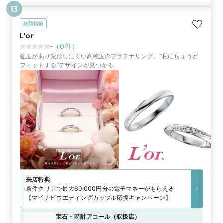
13
結婚指輪
L'or
-
（
0
件）
強度があり変形しにくい高純度のプラチナリング。“私にちょうど
フィットする”デザインが見つかる
来店特典
条件クリアで最大60,000円分の電子マネーがもらえる
【マイナビウエディングカップル応援キャンペーン】
宝石・時計アコール
（
取扱店
）