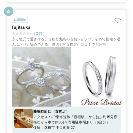
6
結婚指輪
fujitsuka
-
（
0
件）
永く地元で愛される、信頼と実績の老舗ショップ。初めて指輪を選
ぶふたりも安心できる、親切丁寧な接客が口コミでも評判
藤塚時計店
（
直営店
）
アクセス：
JR東海道線「彦根駅」から徒歩約15分彦
根ICから車で約8分※専用駐車場あり（6台分）
住所：
彦根市 中央町5-27