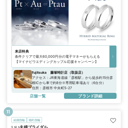
来店特典
条件クリアで最大60,000円分の電子マネーがもらえる
【マイナビウエディングカップル応援キャンペーン】
fujitsuka 藤塚時計店
（
取扱店
）
アクセス：
JR東海道線「彦根駅」から徒歩約15分彦
根ICから車で約8分※専用駐車場あり（6台分）
住所：
彦根市 中央町5-27
店舗一覧
ブランド詳細
11
結婚指輪
婚約指輪
いい夫婦ブライダル