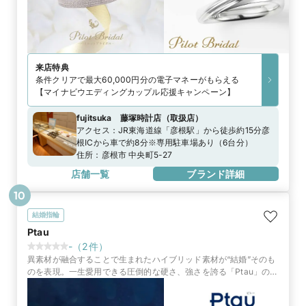
来店特典
条件クリアで最大60,000円分の電子マネーがもらえる
【マイナビウエディングカップル応援キャンペーン】
fujitsuka 藤塚時計店
（
取扱店
）
アクセス：
JR東海道線「彦根駅」から徒歩約15分彦
根ICから車で約8分※専用駐車場あり（6台分）
住所：
彦根市 中央町5-27
店舗一覧
ブランド詳細
10
結婚指輪
Ptau
-
（
2
件）
異素材が融合することで生まれたハイブリッド素材が“結婚”そのも
のを表現。一生愛用できる圧倒的な硬さ、強さを誇る「Ptau」のブ
ライダルリングが、揺るぎないふたりの絆になる