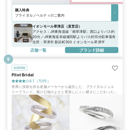
購入特典
ブライダルノベルティのご案内
イオンモール草津店
（
直営店
）
アクセス：
JR東海道線「南草津駅」西口よりバス約
20分／JR東海道本線瀬田駅よりバス約15分駐車場有
住所：
草津市 新浜町300 イオンモール草津1F
店舗一覧
ブランド詳細
9
結婚指輪
Pilot Bridal
4.1
（
10
件）
世界に技術を誇る老舗メーカーから誕生した、ブライダルジュエ
リーブランド。着け心地のよさと変形しにくい硬さにこだわった至
高のリングを、ふたりの人生の始まりに