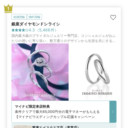
1
結婚指輪
婚約指輪
銀座ダイヤモンドシライシ
4.3
（
5,466
件）
国内最大級のブライダルジュエリー専門店。コンシェルジュがおふ
たりの想いに寄り添い、数万通りのデザインから生涯を共にする指
輪やサービスをご提案します
マイナビ限定
来店特典
条件クリアで最大65,000円分の電子マネーがもらえる
【マイナビウエディングカップル応援キャンペーン
草津エイスクエア店
（
直営店
）