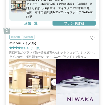
アクセス：
JR琵琶湖線（東海道本線）「草津駅」西
口より徒歩3分■駐車場：エイスクエア駐車場※無料
駐車券発行はエイスクエアに準ずる
住所：
草津市 西渋川1-23-23 エイスクエア SARA南
館1F
店舗一覧
ブランド詳細
2
結婚指輪
婚約指輪
minoru（ミノル）
4.4
（
18
件）
関西有数のブランド数を誇る滋賀のセレクトショップ。シンプルな
ラインから、個性派モデル、ディズニーブランドまで扱う
「minoru」だから、ふたりの本命リングに出会えるはず！