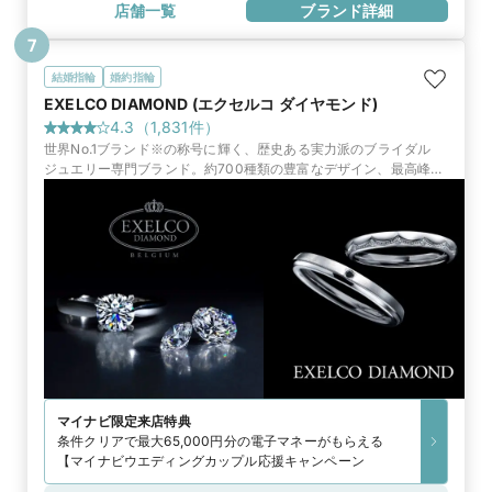
店舗一覧
ブランド詳細
7
結婚指輪
婚約指輪
EXELCO DIAMOND (エクセルコ ダイヤモンド)
4.3
（
1,831
件）
世界No.1ブランド※の称号に輝く、歴史ある実力派のブライダル
ジュエリー専門ブランド。約700種類の豊富なデザイン、最高峰の
品質と証明書、永久保証で選ばれています。
マイナビ限定
来店特典
条件クリアで最大65,000円分の電子マネーがもらえる
【マイナビウエディングカップル応援キャンペーン