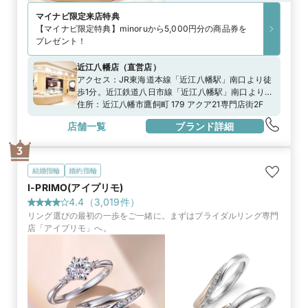
マイナビ限定
来店特典
【マイナビ限定特典】minoruから5,000円分の商品券を
プレゼント！
近江八幡店
（
直営店
）
アクセス：
JR東海道本線「近江八幡駅」南口より徒
歩1分。近江鉄道八日市線「近江八幡駅」南口より徒
歩約１分。お車でお越しの方は、名神高速道路下り
住所：
近江八幡市鷹飼町 179 アクア21専門店街2F
「竜王IC」より約19分（9.1㎞）。「イオン・アクア
店舗一覧
ブランド詳細
21」の駐車場をご利用ください。
3
結婚指輪
婚約指輪
I-PRIMO(アイプリモ)
4.4
（
3,019
件）
リング選びの最初の一歩をご一緒に。まずはブライダルリング専門
店「アイプリモ」へ。