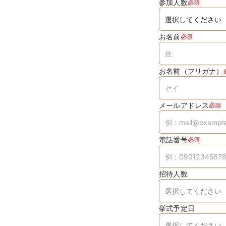
参加人数
必須
お名前
必須
お名前（フリガナ）
メールアドレス
必須
電話番号
必須
招待人数
挙式予定日