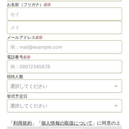
お名前（フリガナ）
必須
メールアドレス
必須
電話番号
必須
招待人数
挙式予定日
生年月日
「
利用規約
」
「
個人情報の取扱について
」
に同意の上
年