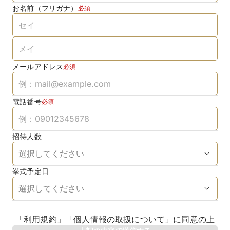
お名前（フリガナ）
必須
メールアドレス
必須
電話番号
必須
招待人数
挙式予定日
生年月日
「
利用規約
」
「
個人情報の取扱について
」
に同意の上
年