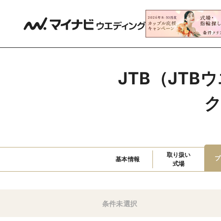
JTB（JT
ク
取り扱い

プ
基本情報
式場
条件未選択