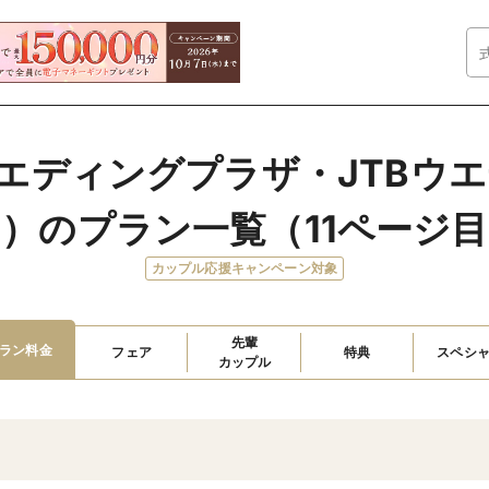
Bウエディングプラザ・JTBウ
）のプラン一覧（11ページ
カップル応援キャンペーン対象
先輩

ラン料金
フェア
特典
スペシ
カップル