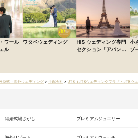
・ワール
ワタベウェディング
HIS ウェディング専門
小
ェル
セクション「アバン
ゾ
ティ＆オアシス」
外挙式・海外ウエディング
>
手配会社
>
JTB（JTBウエディングプラザ・JTB
結婚式場さがし
プレミアムジュエリー
海外リゾート
プレミアムウォッチ