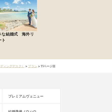
さな結婚式 海外リ
ート
ウエディングデスク）
>
プラン
>
11ページ目
プレミアムヴェニュー
結婚準備ノウハウ