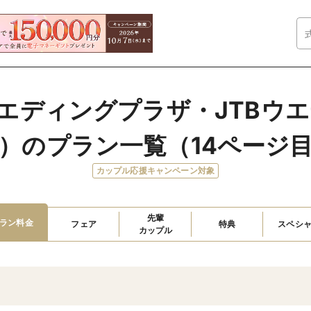
Bウエディングプラザ・JTBウ
）のプラン一覧（14ページ
カップル応援キャンペーン対象
先輩

ラン料金
フェア
特典
スペシ
カップル