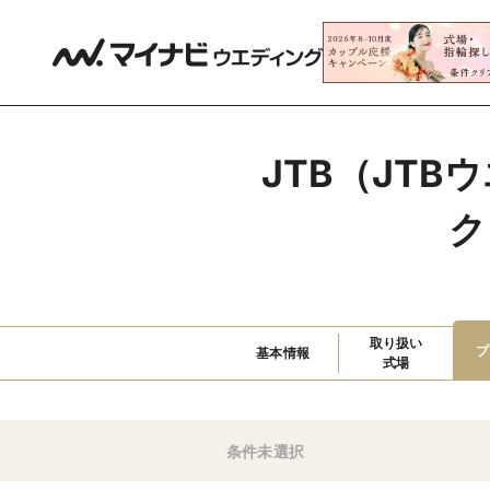
JTB（JT
ク
取り扱い

プ
基本情報
式場
条件未選択