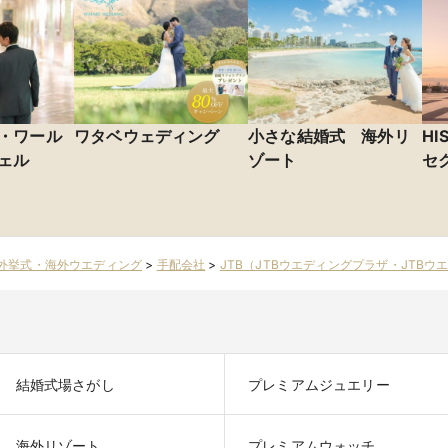
・ワール
ワタベウェディング
小さな結婚式 海外リ
H
ェル
ゾート
セ
テ
外挙式・海外ウエディング
>
手配会社
>
JTB（JTBウエディングプラザ・JTB
結婚式場さがし
プレミアムジュエリー
海外リゾート
プレミアムウォッチ