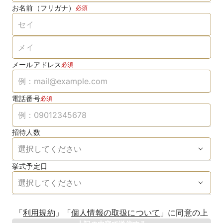
お名前（フリガナ）
必須
メールアドレス
必須
電話番号
必須
招待人数
挙式予定日
生年月日
「
利用規約
」
「
個人情報の取扱について
」
に同意の上
年