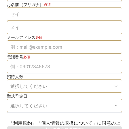
お名前（フリガナ）
必須
メールアドレス
必須
電話番号
必須
招待人数
挙式予定日
生年月日
「
利用規約
」
「
個人情報の取扱について
」
に同意の上
年