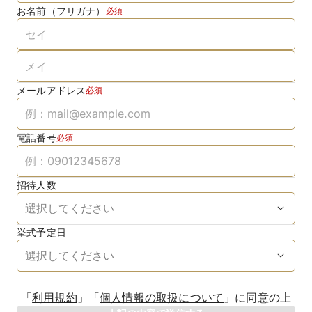
お名前（フリガナ）
必須
メールアドレス
必須
電話番号
必須
招待人数
挙式予定日
生年月日
「
利用規約
」
「
個人情報の取扱について
」
に同意の上
年