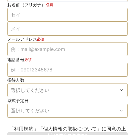
お名前（フリガナ）
必須
メールアドレス
必須
電話番号
必須
招待人数
挙式予定日
生年月日
「
利用規約
」
「
個人情報の取扱について
」
に同意の上
年