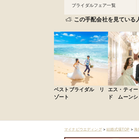
ブライダルフェア一覧
この手配会社を見ている
ベストブライダル リ
エス・ティー
ゾート
ド ムーンシ
マイナビウエディング
>
結婚式場TOP
>
海