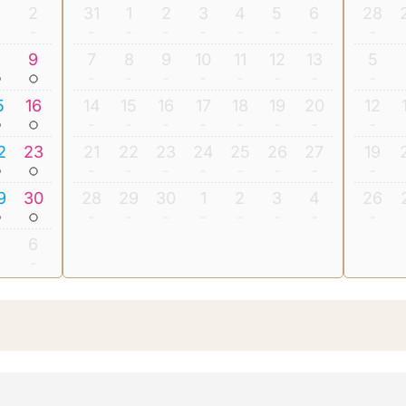
2
31
1
2
3
4
5
6
28
8
9
7
8
9
10
11
12
13
5
5
16
14
15
16
17
18
19
20
12
2
23
21
22
23
24
25
26
27
19
9
30
28
29
30
1
2
3
4
26
5
6