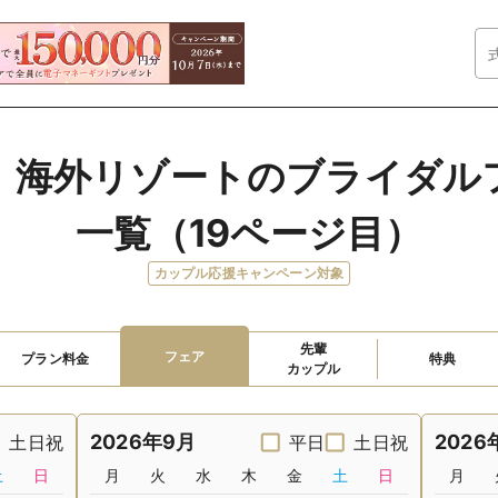
　海外リゾートのブライダル
一覧（19ページ目）
カップル応援キャンペーン対象
先輩

フェア
プラン料金
特典
カップル
2026年9月
2026
土日祝
平日
土日祝
土
日
月
火
水
木
金
土
日
月