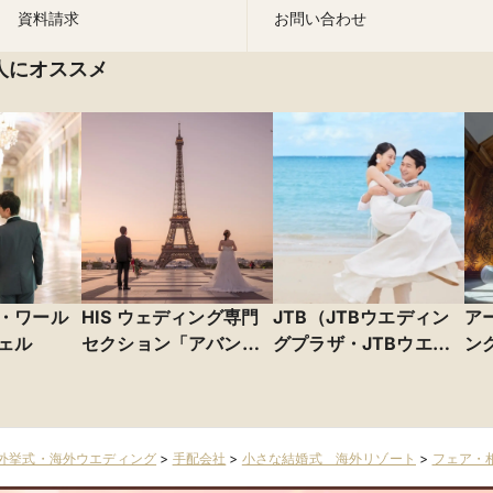
資料請求
お問い合わせ
人にオススメ
・ワール
HIS ウェディング専門
JTB（JTBウエディン
ア
ェル
セクション「アバン
グプラザ・JTBウエ
ン
ティ＆オアシス」
ディングデスク）
外挙式・海外ウエディング
>
手配会社
>
小さな結婚式 海外リゾート
>
フェア・