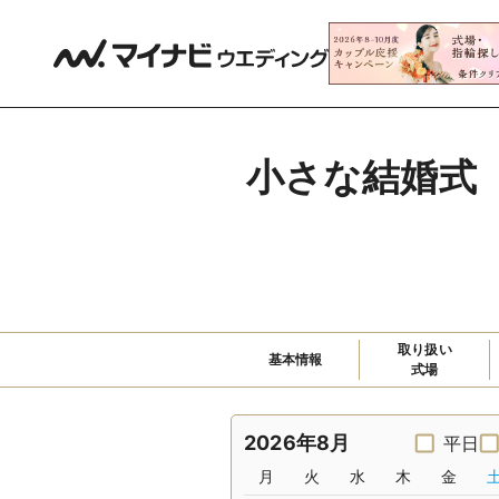
小さな結婚式
取り扱い

基本情報
式場
2026年8月
平日
月
火
水
木
金