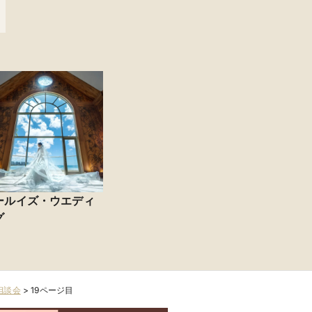
ールイズ・ウエディ
グ
相談会
>
19ページ目