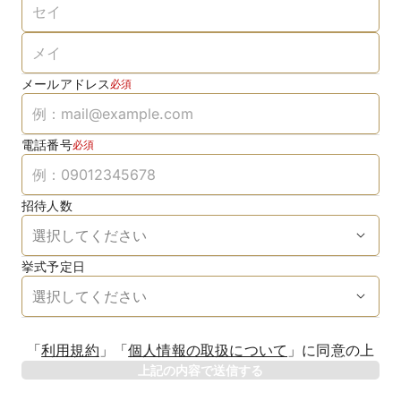
メールアドレス
必須
電話番号
必須
招待人数
挙式予定日
生年月日
「
利用規約
」
「
個人情報の取扱について
」
に同意の上
年
上記の内容で送信する
相手のお名前