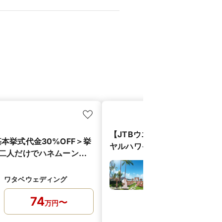
【JTBウエディング】◆ハワ
本挙式代金30%OFF＞挙
ヤルハワイアンウェディング 
 二人だけでハネムーンを
シャンローン（基本挙式）
婚プランがお得☆
JTB（JTBウエデ
ザ・JTBウエディン
ワタベウェディング
ク）
74
〜
万
円
70
万
9,000