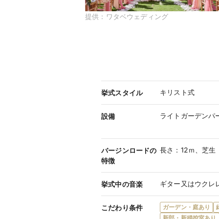
提供：
ワタベウェディング
キリスト式
挙式スタイル
ライトガーデンパ
設備
長さ：12ｍ、芝生
バージンロードの
特徴
ギター又はウクレレ
挙式中の音楽
こだわり条件
ガーデン・庭あり
新郎・新婦控室あり