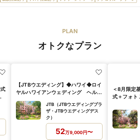
PLAN
オトクなプラン
【JTBウエディング】◆ハワイ◆ロイ
挙式
＜8月限定基
ヤルハワイアンウェディング ヘルモ
式＋フォト
アガーデン（基本挙式）
兼ねたリゾ
JTB（JTBウエディングプラ
ザ・JTBウエディングデス
ク）
52
〜
万
9,000
円