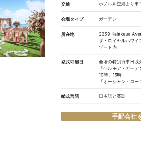
ホノルル空港より車で
交通
ガーデン
会場タイプ
2259 Kalakaua Aven
所在地
ザ・ロイヤルハワイ
ゾート内
会場の特別行事日以
挙式可能日
「ヘルモア・ガーデ
10時、15時
「オーシャン・ローン
日本語と英語
挙式言語
手配会社