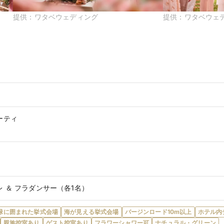
提供：
ワタベウェディング
提供：
ワタベウェ
ーティ
 ＆ フラダンサー（各1名）
緑に囲まれた挙式会場
海が見える挙式会場
バージンロード10m以上
ホテル内
親族控室あり
ゲスト控室あり
フラワーシャワー可
ナチュラル・グリーン