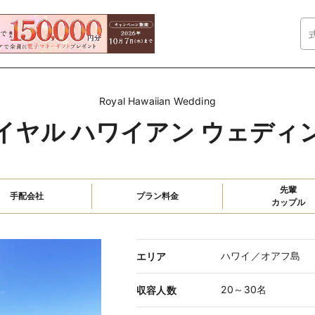
Royal Hawaiian Wedding
イヤル ハワイアン ウェディン
先輩

手配会社
プラン料金
カップル
ハワイ／オアフ島
エリア
20～30名
収容人数