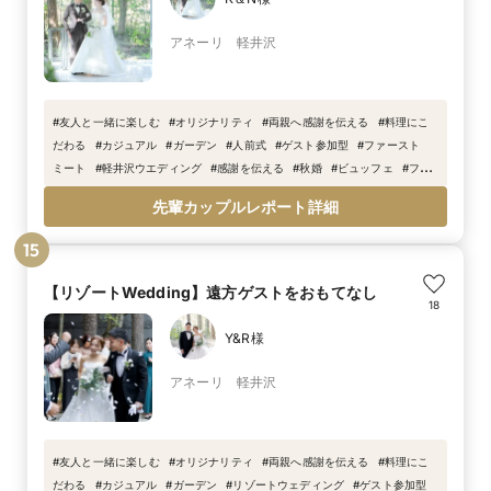
アネーリ 軽井沢
#
友人と一緒に楽しむ
#
オリジナリティ
#
両親へ感謝を伝える
#
料理にこ
だわる
#
カジュアル
#
ガーデン
#
人前式
#
ゲスト参加型
#
ファースト
ミート
#
軽井沢ウエディング
#
感謝を伝える
#
秋婚
#
ビュッフェ
#
フラ
ワービュッフェ
#
リゾ婚
#
オリジナルビュッフェ
先輩カップルレポート詳細
15
【リゾートWedding】遠方ゲストをおもてなし
18
Y&R様
アネーリ 軽井沢
#
友人と一緒に楽しむ
#
オリジナリティ
#
両親へ感謝を伝える
#
料理にこ
だわる
#
カジュアル
#
ガーデン
#
リゾートウェディング
#
ゲスト参加型