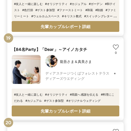
#
友人と一緒に楽しむ
#
オリジナリティ
#
カジュアル
#
ガーデン
#
和テイ
スト
#
色打掛
#
ゲスト参加型
#
ファーストミート
#
和装
#
秋婚
#
ファミ
リーミート
#
ウェルカムスペース
#
キリスト教式
#
スイッチングレター
#
ご友人へ感謝を伝える
#
Autumn
#
お茶漬けビュッフェ
#
ギフトマル
先輩カップルレポート詳細
シェ
#
庭から入場
19
【84名Party】「Dear」～アイノカタチ
0
龍吾さま＆真美さま
ディアステージつくばフォレストテラス ●
ディアーズウエディング
#
友人と一緒に楽しむ
#
オリジナリティ
#
両親へ感謝を伝える
#
料理にこ
だわる
#
カジュアル
#
ゲスト参加型
#
オリジナルウェディング
先輩カップルレポート詳細
20