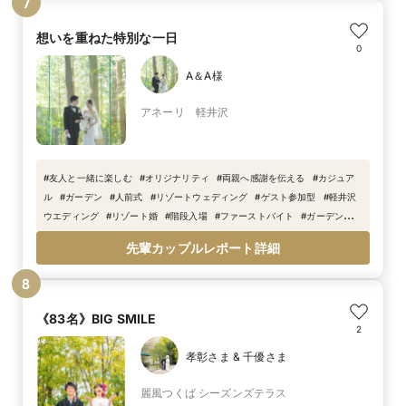
7
想いを重ねた特別な一日
0
A＆A様
アネーリ 軽井沢
#
友人と一緒に楽しむ
#
オリジナリティ
#
両親へ感謝を伝える
#
カジュア
ル
#
ガーデン
#
人前式
#
リゾートウェディング
#
ゲスト参加型
#
軽井沢
ウエディング
#
リゾート婚
#
階段入場
#
ファーストバイト
#
ガーデン入
場
#
春婚
#
全面ガラス張りチャペル
#
自然に囲まれたチャペル
#
新緑
#
先輩カップルレポート詳細
オリジナル結婚証明書
8
《83名》BIG SMILE
2
孝彰さま & 千優さま
麗風つくば シーズンズテラス