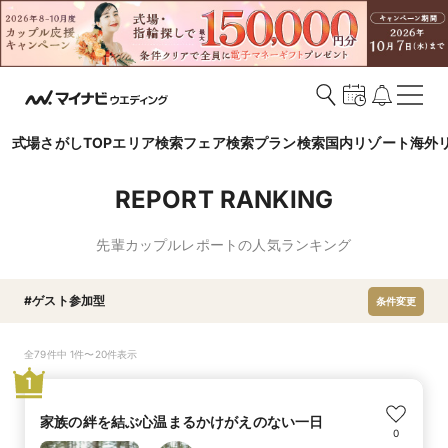
式場さがしTOP
エリア検索
フェア検索
プラン検索
国内リゾート
海外
REPORT RANKING
先輩カップルレポートの人気ランキング
#ゲスト参加型
条件変更
全79件中 1件〜20件表示
1
家族の絆を結ぶ心温まるかけがえのない一日
0