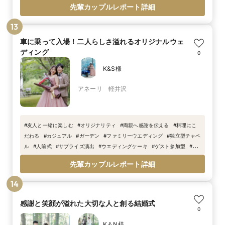
先輩カップルレポート詳細
13
車に乗って入場！二人らしさ溢れるオリジナルウェ
ディング
0
K&S様
アネーリ 軽井沢
#
友人と一緒に楽しむ
#
オリジナリティ
#
両親へ感謝を伝える
#
料理にこ
だわる
#
カジュアル
#
ガーデン
#
ファミリーウエディング
#
独立型チャペ
ル
#
人前式
#
サプライズ演出
#
ウエディングケーキ
#
ゲスト参加型
#
軽
井沢ウエディング
#
自然
#
オリジナル
#
リゾート婚
#
ガラス張り
#
リン
先輩カップルレポート詳細
グリレー
#
プロポーズ
14
感謝と笑顔が溢れた大切な人と創る結婚式
0
K＆N様