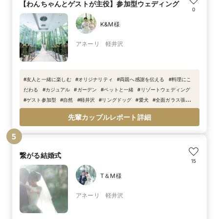
【わんちゃんとゲストが主役】参加型ウェディング
0
K&M様
アネーリ 軽井沢
#
友人と一緒に楽しむ
#
オリジナリティ
#
両親へ感謝を伝える
#
料理にこ
だわる
#
カジュアル
#
ガーデン
#
ペットと一緒
#
リゾートウェディング
#
ゲスト参加型
#
自然
#
軽井沢
#
リングドッグ
#
愛犬
#
全面ガラス張り
チャペル
#
シャンパンタワー
#
初夏
先輩カップルレポート詳細
5
繋がる結婚式
15
T＆M様
アネーリ 軽井沢