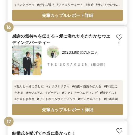
#
リングボーイ
#
ガラス張り
#
ファミリーミート
#
春婚
#
サンドセレモ
ニー
#
ゲストハウス
#
花火
#
大人数婚
#
ストリングアート
先輩カップルレポート詳細
16
感謝の気持ちを伝える～愛に溢れたあたたかなウエ
ディングパーティ～
0
2023.1.9挙式のお二人
ＴＨＥ ＳＯＲＡＫＵＥＮ （相楽園）
#
友人と一緒に楽しむ
#
オリジナリティ
#
両親へ感謝を伝える
#
料理にこ
だわる
#
カジュアル
#
ガーデン
#
ファミリーウエディング
#
和テイスト
#
ゲスト参加型
#
アットホームウェディング
#
サンクスバイト
#
日本庭園
先輩カップルレポート詳細
17
結婚式を挙げて本当に良かった！