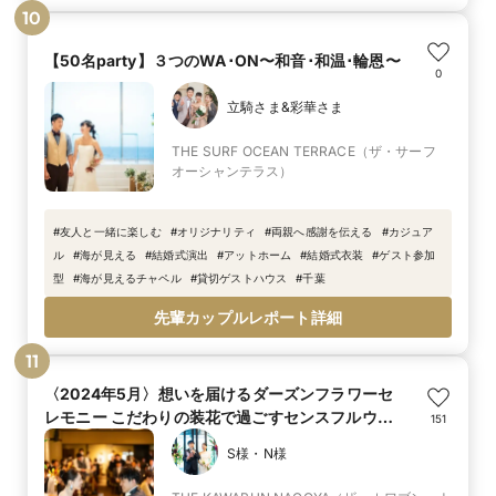
10
【50名party】３つのWA･ON〜和音･和温･輪恩〜
0
立騎さま&彩華さま
THE SURF OCEAN TERRACE（ザ・サーフ
オーシャンテラス）
#
友人と一緒に楽しむ
#
オリジナリティ
#
両親へ感謝を伝える
#
カジュア
ル
#
海が見える
#
結婚式演出
#
アットホーム
#
結婚式衣装
#
ゲスト参加
型
#
海が見えるチャペル
#
貸切ゲストハウス
#
千葉
先輩カップルレポート詳細
11
〈2024年5月〉想いを届けるダーズンフラワーセ
レモニー こだわりの装花で過ごすセンスフルウェ
151
ディング
S様・N様