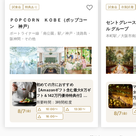
試食会
特典あり
試食会
衣装試着
ＰＯＰＣＯＲＮ ＫＯＢＥ（ポップコー
セントグレース
ン 神戸）
ル グループ
ポートライナー線「南公園」駅／神戸・淡路島・
本町駅／大阪市南
阪神間・その他
初めての方におすすめ
【Amazonギフト含む最大9万ギ
フト＆142万円優待特典付】豪
万
華3万相当コース試食×6つの挙
所要時間：3時間程度
式スタイル＆6つのパーティ会場
10:00〜
13:30〜
8/7
(
金
)
から好みの雰囲気が見つかる♪
8/7
(
金
)
16:00〜
まるっと見学フェア