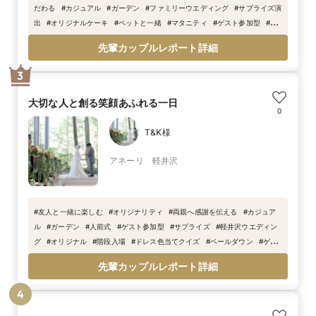
だわる
#
カジュアル
#
ガーデン
#
ファミリーウエディング
#
サプライズ演
出
#
オリジナルケーキ
#
ペットと一緒
#
マタニティ
#
ゲスト参加型
#
感
謝を伝える
#
プロジェクションマッピング
#
抽選会
先輩カップルレポート詳細
3
大切な人と創る笑顔あふれる一日
0
T&K様
アネーリ 軽井沢
#
友人と一緒に楽しむ
#
オリジナリティ
#
両親へ感謝を伝える
#
カジュア
ル
#
ガーデン
#
人前式
#
ゲスト参加型
#
サプライズ
#
軽井沢ウエディン
グ
#
オリジナル
#
階段入場
#
ドレス色当てクイズ
#
ベールダウン
#
ゲス
トと歓談
#
春婚
#
ジャケットセレモニー
#
リングキッズ
先輩カップルレポート詳細
4