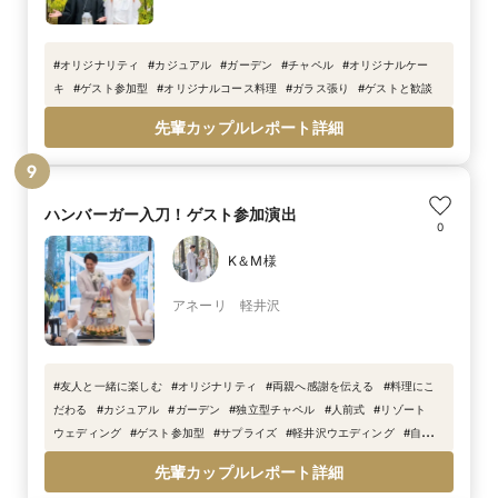
#
オリジナリティ
#
カジュアル
#
ガーデン
#
チャペル
#
オリジナルケー
キ
#
ゲスト参加型
#
オリジナルコース料理
#
ガラス張り
#
ゲストと歓談
先輩カップルレポート詳細
9
ハンバーガー入刀！ゲスト参加演出
0
K＆M様
アネーリ 軽井沢
#
友人と一緒に楽しむ
#
オリジナリティ
#
両親へ感謝を伝える
#
料理にこ
だわる
#
カジュアル
#
ガーデン
#
独立型チャペル
#
人前式
#
リゾート
ウェディング
#
ゲスト参加型
#
サプライズ
#
軽井沢ウエディング
#
自然
#
感謝を伝える
#
オリジナル
#
おしゃれ
#
ガラス張り
#
余興
#
雪景色
#
先輩カップルレポート詳細
ハンバーガー