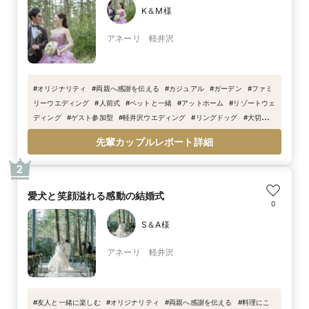
K＆M様
アネーリ 軽井沢
#
オリジナリティ
#
両親へ感謝を伝える
#
カジュアル
#
ガーデン
#
ファミ
リーウエディング
#
人前式
#
ペットと一緒
#
アットホーム
#
リゾートウェ
ディング
#
ゲスト参加型
#
軽井沢ウエディング
#
リングドッグ
#
大切な家
族
#
ゲストと歓談
#
春婚
先輩カップルレポート詳細
2
愛犬と笑顔溢れる感動の結婚式
0
S＆A様
アネーリ 軽井沢
#
友人と一緒に楽しむ
#
オリジナリティ
#
両親へ感謝を伝える
#
料理にこ