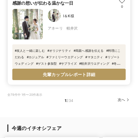
感謝の想いが伝わる温かな一日
0
I＆K様
アネーリ 軽井沢
#
友人と一緒に楽しむ
#
オリジナリティ
#
両親へ感謝を伝える
#
料理にこ
だわる
#
カジュアル
#
ファミリーウエディング
#
マタニティ
#
リゾート
ウェディング
#
ゲスト参加型
#
サプライズ
#
軽井沢ウエディング
#
冬婚
#
サンクスバイト
#
抽選会
#
演出
先輩カップルレポート詳細
全79件中 1件〜20件表示
次へ
1
2
3
4
今週のイチオシフェア