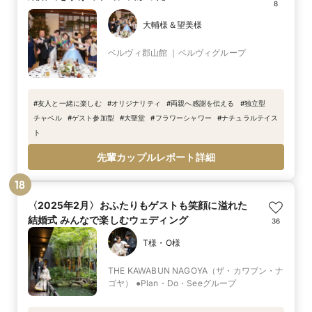
8
大輔様＆望美様
ベルヴィ郡山館 ｜ベルヴィグループ
#
友人と一緒に楽しむ
#
オリジナリティ
#
両親へ感謝を伝える
#
独立型
チャペル
#
ゲスト参加型
#
大聖堂
#
フラワーシャワー
#
ナチュラルテイス
ト
先輩カップルレポート詳細
18
〈2025年2月〉おふたりもゲストも笑顔に溢れた
結婚式 みんなで楽しむウェディング
36
T様・O様
THE KAWABUN NAGOYA（ザ・カワブン・ナ
ゴヤ） ●Plan・Do・Seeグループ