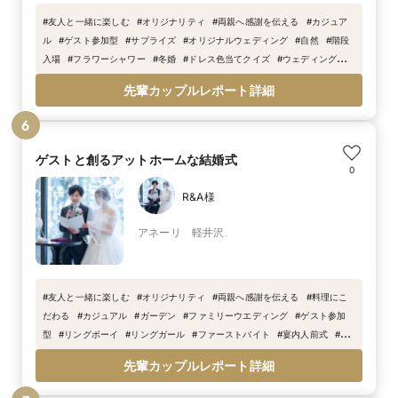
#
友人と一緒に楽しむ
#
オリジナリティ
#
両親へ感謝を伝える
#
カジュア
ル
#
ゲスト参加型
#
サプライズ
#
オリジナルウェディング
#
自然
#
階段
入場
#
フラワーシャワー
#
冬婚
#
ドレス色当てクイズ
#
ウェディングケー
キ
#
ガラス張り
#
ベールダウン
#
ダーズンローズ
#
ドライフラワー
#
メ
先輩カップルレポート詳細
インソファ
#
リングリレー
#
サイリウム
6
ゲストと創るアットホームな結婚式
0
R&A様
アネーリ 軽井沢
#
友人と一緒に楽しむ
#
オリジナリティ
#
両親へ感謝を伝える
#
料理にこ
だわる
#
カジュアル
#
ガーデン
#
ファミリーウエディング
#
ゲスト参加
型
#
リングボーイ
#
リングガール
#
ファーストバイト
#
宴内人前式
#
ぬ
いぐるみトス
#
友人スピーチ
先輩カップルレポート詳細