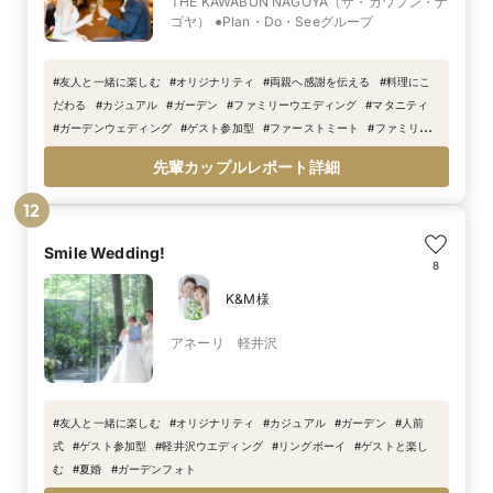
THE KAWABUN NAGOYA（ザ・カワブン・ナ
ゴヤ） ●Plan・Do・Seeグループ
#
友人と一緒に楽しむ
#
オリジナリティ
#
両親へ感謝を伝える
#
料理にこ
だわる
#
カジュアル
#
ガーデン
#
ファミリーウエディング
#
マタニティ
#
ガーデンウェディング
#
ゲスト参加型
#
ファーストミート
#
ファミリー
ミート
#
手作り結婚証明書
#
ダーズンフラワー
#
マタニティウェディン
先輩カップルレポート詳細
グ
#
オリーブの木
#
植樹の儀
#
ハイチェア
#
12の花言葉
12
Smile Wedding!
8
K&M様
アネーリ 軽井沢
#
友人と一緒に楽しむ
#
オリジナリティ
#
カジュアル
#
ガーデン
#
人前
式
#
ゲスト参加型
#
軽井沢ウエディング
#
リングボーイ
#
ゲストと楽し
む
#
夏婚
#
ガーデンフォト