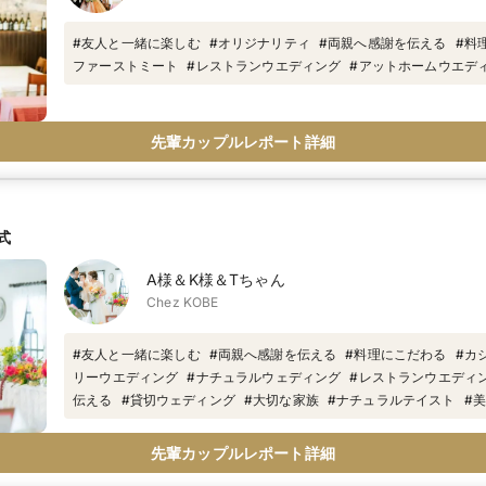
#
友人と一緒に楽しむ
#
オリジナリティ
#
両親へ感謝を伝える
#
料
ファーストミート
#
レストランウエディング
#
アットホームウエデ
先輩カップルレポート詳細
式
A様＆K様＆Tちゃん
Chez KOBE
#
友人と一緒に楽しむ
#
両親へ感謝を伝える
#
料理にこだわる
#
カ
リーウエディング
#
ナチュラルウェディング
#
レストランウエディ
伝える
#
貸切ウェディング
#
大切な家族
#
ナチュラルテイスト
#
美
パーティ
#
レストランウェディング
#
ミシュラン
#
一軒家貸切の洋
結婚式
#
ミシュラン一つ星
#
子供と一緒に結婚式
先輩カップルレポート詳細