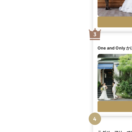
3
One and Onl
4