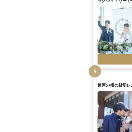
ラグジュアリーで
5
運河の横の貸切レ