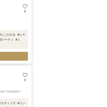
0
理にこだわる
#
レス
切パーティ
#
ミ
0
E FOUNDRY)
ウエディング
#
リン