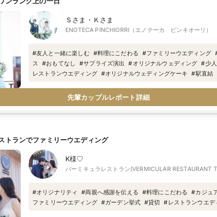
ワンランク上の一日
Ｓさま・Ｋさま
ENOTECA PINCHIORRI（エノテーカ ピンキオーリ）
#
友人と一緒に楽しむ
#
料理にこだわる
#
ファミリーウエディング
ス
#
おもてなし
#
サプライズ演出
#
オリジナルウェディング
#
少人
レストランウエディング
#
オリジナルウェディングケーキ
#
駅直結
リジナリティのある
#
ミシュラン
#
おふたりらしさ
#
景色の見える
#
リングリレー
#
プロポーズ
#
独立チャペル
#
イタリアン
先輩カップルレポート詳細
ストランでファミリーウエディング
K様♡
バーミキュラレストラン(VERMICULAR RESTAURANT TH
#
オリジナリティ
#
両親へ感謝を伝える
#
料理にこだわる
#
カジュ
ファミリーウエディング
#
ガーデン挙式
#
貸切
#
レストランウエデ