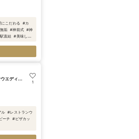
理にこだわる
#
カ
無垢
#
神前式
#
神
駅直結
#
美味しい
むウエディン
1
アル
#
レストランウ
ピーチ
#
ピザカッ