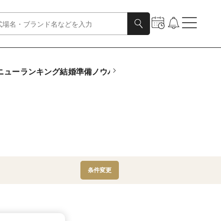
ニュー
ランキング
結婚準備ノウハウ
動画
診断
指輪さがしTOP
フ
条件変更