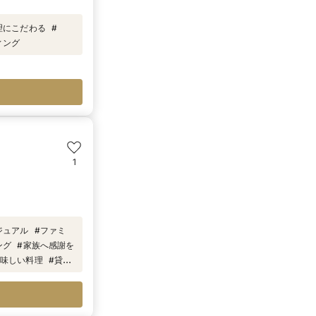
理にこだわる
#
ィング
1
ジュアル
#
ファミ
ング
#
家族へ感謝を
味しい料理
#
貸切
館
#
子供と一緒の