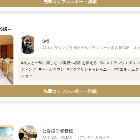
先輩カップルレポート詳細
S様～
S様
ANAクラウンプラザホテルグランコート名古屋30F ス
ターゲイト
#
友人と一緒に楽しむ
#
両親へ感謝を伝える
#
レストランウエディ
ディング
#
ベールダウン
#
アクアサンドセレモニー
#
ウエルカムグ
ショー
先輩カップルレポート詳細
公貴様♡和音様
ANTICA ROMA （アンティカローマ）