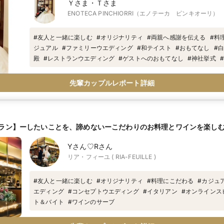
Ｙさま・Ｔさま
ENOTECA PINCHIORRI（エノテーカ ピンキオーリ）
#
友人と一緒に楽しむ
#
オリジナリティ
#
両親へ感謝を伝える
#
料
ジュアル
#
ファミリーウエディング
#
和テイスト
#
おもてなし
#
白
殿
#
レストランウエディング
#
ゲストへのおもてなし
#
神社挙式
#
料理
#
神社婚
#
景色が良い
#
高層階
#
本格挙式
先輩カップルレポート詳細
ラン】ーしたいことを、諦めないーこだわりのお料理とワインを楽し
Yさん♡Rさん
リア・フィーユ ( RIA-FEUILLE )
#
友人と一緒に楽しむ
#
オリジナリティ
#
料理にこだわる
#
カジュ
エディング
#
コンセプトウエディング
#
イタリアン
#
オンラインス
ト＆バイト
#
ワインのサーブ