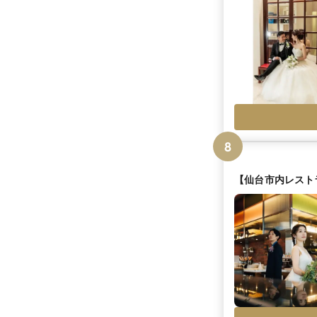
8
【仙台市内レスト
グ