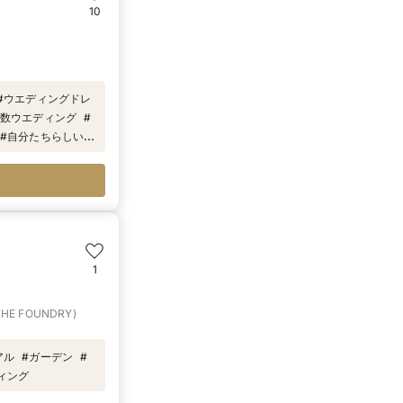
10
#
ウエディングドレ
数ウエディング
#
#
自分たちらしいオ
チャペル
#
高層階
1
E FOUNDRY)
アル
#
ガーデン
#
ィング