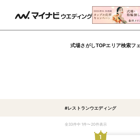
式場さがしTOP
エリア検索
フ
#レストランウエディング
全33件中 1件〜20件表示
1