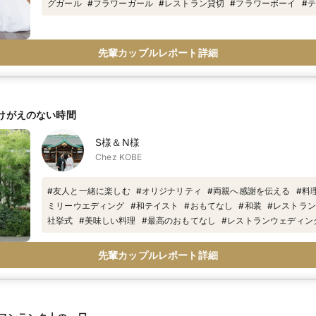
グガール
#
フラワーガール
#
レストラン貸切
#
フラワーボーイ
#
テ
先輩カップルレポート詳細
y かけがえのない時間
S様＆N様
Chez KOBE
#
友人と一緒に楽しむ
#
オリジナリティ
#
両親へ感謝を伝える
#
料
ミリーウエディング
#
和テイスト
#
おもてなし
#
和装
#
レストラン
社挙式
#
美味しい料理
#
最高のおもてなし
#
レストランウェディン
レストラン貸切
#
レストラン
#
神社
#
ミシュラン一つ星
先輩カップルレポート詳細