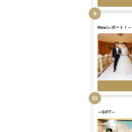
9
Newレポート！～
10
～GIFT～