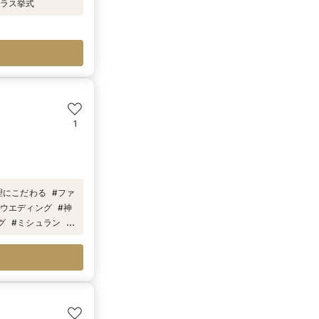
ラス挙式
1
理にこだわる
#
ファ
ウエディング
#
神
グ
#
ミシュラン
#