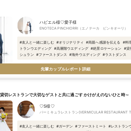
ハビエル様♡愛子様
ENOTECA PINCHIORRI（エノテーカ ピンキオーリ）
#
友人と一緒に楽しむ
#
オリジナリティ
#
両親へ感謝を伝える
#
料
トランウエディング
#
高層階ウエディング
#
絶景ロケーション
#
貸
シュラン
#
ファーストダンス
#
海外ウエディング
#
ラストダンス
先輩カップルレポート詳細
～貸切レストランで大切なゲストと共に過ごす かけがえのないひと時～
♡S様♡
バーミキュラレストラン(VERMICULAR RESTAURANT TH
#
友人と一緒に楽しむ
#
ガーデン
#
ファーストミート
#
レストラン