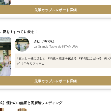
先輩カップルレポート詳細
に愛を！すべてに愛を！
遣様♡有沙様
La Grande Table de KITAMURA
#
友人と一緒に楽しむ
#
両親へ感謝を伝える
#
料理にこだわる
#
レ
グ
#
手作りアイテム
先輩カップルレポート詳細
式】憧れの白無垢と高層階ウエディング