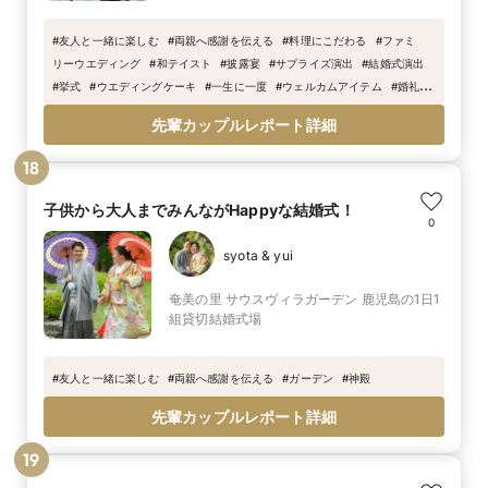
#
友人と一緒に楽しむ
#
両親へ感謝を伝える
#
料理にこだわる
#
ファミ
リーウエディング
#
和テイスト
#
披露宴
#
サプライズ演出
#
結婚式演出
#
挙式
#
ウエディングケーキ
#
一生に一度
#
ウェルカムアイテム
#
婚礼料
理
#
神前式
#
神殿
#
thank
#
you
先輩カップルレポート詳細
18
子供から大人までみんながHappyな結婚式！
0
syota & yui
奄美の里 サウスヴィラガーデン 鹿児島の1日1
組貸切結婚式場
#
友人と一緒に楽しむ
#
両親へ感謝を伝える
#
ガーデン
#
神殿
先輩カップルレポート詳細
19