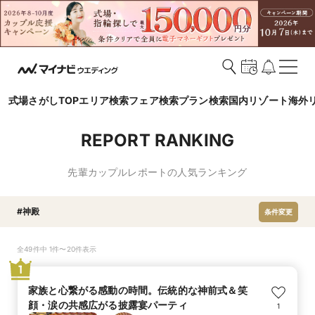
式場さがしTOP
エリア検索
フェア検索
プラン検索
国内リゾート
海外
REPORT RANKING
先輩カップルレポートの人気ランキング
#神殿
条件変更
全49件中 1件〜20件表示
1
家族と心繋がる感動の時間。伝統的な神前式＆笑
顔・涙の共感広がる披露宴パーティ
1