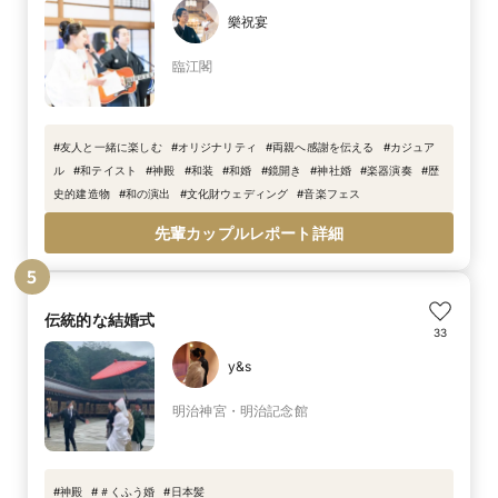
樂祝宴
臨江閣
#
友人と一緒に楽しむ
#
オリジナリティ
#
両親へ感謝を伝える
#
カジュア
ル
#
和テイスト
#
神殿
#
和装
#
和婚
#
鏡開き
#
神社婚
#
楽器演奏
#
歴
史的建造物
#
和の演出
#
文化財ウェディング
#
音楽フェス
先輩カップルレポート詳細
5
伝統的な結婚式
33
y&s
明治神宮・明治記念館
#
神殿
#
＃くふう婚
#
日本髪