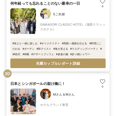
何年経っても忘れることのない最幸の一日
0
Sご夫婦
GAMAGORI CLASSIC HOTEL（蒲郡クラシッ
クホテル）
#
友人と一緒に楽しむ
#
オリジナリティ
#
両親へ感謝を伝える
#
料理にこ
だわる
#
ガーデン
#
和テイスト
#
海が見える
#
ウエディングパーティ
#
神前式
#
神殿
#
デザートブッフェ
#
参進の儀
#
折り鶴シャワー
先輩カップルレポート詳細
20
日本とシンガポールの架け橋に！
0
Mさん＆Mさん
ホテルグランド東雲