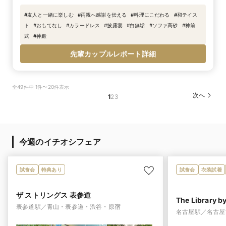
#
友人と一緒に楽しむ
#
両親へ感謝を伝える
#
料理にこだわる
#
和テイス
ト
#
おもてなし
#
カラードレス
#
披露宴
#
白無垢
#
ソファ高砂
#
神前
式
#
神殿
先輩カップルレポート詳細
全49件中 1件〜20件表示
次へ
1
2
3
今週のイチオシフェア
試食会
特典あり
試食会
衣装試着
ザ ストリングス 表参道
The Library b
表参道駅／青山・表参道・渋谷・原宿
名古屋駅／名古屋