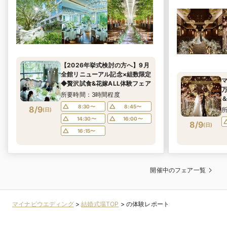
【2026年挙式検討の方へ】9月
全館リニューアル記念×組数限定
マ
◆贅沢試食&花嫁ALL体験フェア
所要時間：3時間程度
8:30〜
8:45〜
8/9
(
日
)
14:30〜
16:00〜
8/9
(
日
)
食
16:15〜
開催中のフェア一覧
マイナビウエディング
>
結婚式場TOP
>
の体験レポート