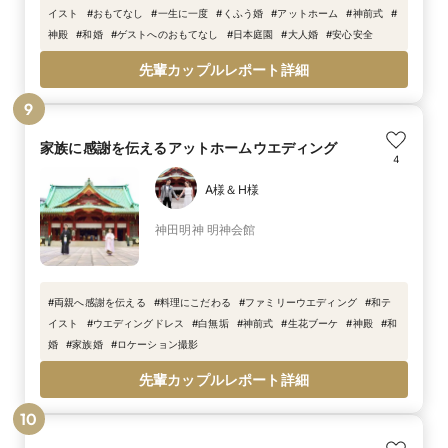
イスト
#
おもてなし
#
一生に一度
#
くふう婚
#
アットホーム
#
神前式
#
神殿
#
和婚
#
ゲストへのおもてなし
#
日本庭園
#
大人婚
#
安心安全
先輩カップルレポート詳細
9
家族に感謝を伝えるアットホームウエディング
4
A様＆H様
神田明神 明神会館
#
両親へ感謝を伝える
#
料理にこだわる
#
ファミリーウエディング
#
和テ
イスト
#
ウエディングドレス
#
白無垢
#
神前式
#
生花ブーケ
#
神殿
#
和
婚
#
家族婚
#
ロケーション撮影
先輩カップルレポート詳細
10