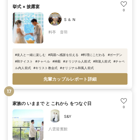
挙式 × 披露宴
0
S ＆ N
料亭 音羽
#
友人と一緒に楽しむ
#
両親へ感謝を伝える
#
料理にこだわる
#
ガーデン
#
和テイスト
#
チャペル
#
神殿
#
オリジナル人前式
#
和装人前式
#
チャペ
ル内人前式
#
キリスト教会式
#
オリジナル和風人前式
先輩カップルレポート詳細
17
家族の いままで と これから をつなぐ日
0
S&Y
八雲迎賓館