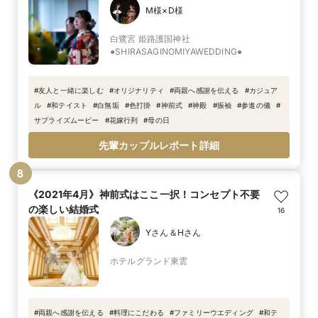
M様×D様
白鷺宮 姫路護国神社
●SHIRASAGINOMIYAWEDDING●
#
友人と一緒に楽しむ
#
オリジナリティ
#
両親へ感謝を伝える
#
カジュア
ル
#
和テイスト
#
白無垢
#
色打掛
#
神前式
#
神殿
#
振袖
#
参進の儀
#
サプライズムービー
#
花嫁行列
#
母の日
先輩カップルレポート詳細
8
《2021年4月》神前式はここ一択！コンセプト不要
の楽しい結婚式
16
Yさん＆Hさん
ホテルグランド東雲
#
両親へ感謝を伝える
#
料理にこだわる
#
ファミリーウエディング
#
和テ