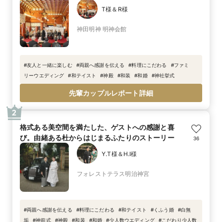
T様＆R様
神田明神 明神会館
#
友人と一緒に楽しむ
#
両親へ感謝を伝える
#
料理にこだわる
#
ファミ
リーウエディング
#
和テイスト
#
神殿
#
和装
#
和婚
#
神社挙式
先輩カップルレポート詳細
2
格式ある美空間を満たした、ゲストへの感謝と喜
び。由緒ある杜からはじまるふたりのストーリー
36
Y.T様＆H.I様
フォレストテラス明治神宮
#
両親へ感謝を伝える
#
料理にこだわる
#
和テイスト
#
くふう婚
#
白無
垢
#
神前式
#
神殿
#
和装
#
和婚
#
少人数ウエディング
#
こだわり少人数