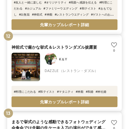
#
友人と一緒に楽しむ
#
オリジナリティ
#
両親へ感謝を伝える
#
料理にこ
だわる
#
カジュアル
#
ファミリーウエディング
#
和テイスト
#
おもてな
し
#
白無垢
#
神前式
#
神殿
#
レストランウエディング
#
ゲストへのおも
てなし
#
神社挙式
#
駅直結
#
美味しい料理
#
神社婚
#
景色が良い
#
高層
先輩カップルレポート詳細
階
#
本格挙式
12
神前式で厳かな挙式＆レストランダズル披露宴
0
K＆Y
DAZZLE （レストラン・ダズル）
#
料理にこだわる
#
和テイスト
#
マタニティ
#
神殿
#
和婚
#
神社婚
先輩カップルレポート詳細
13
まるで挙式のような感動できるフォトウェディング
会食会では念願の生ケーキ入刀の演出ができて感
0