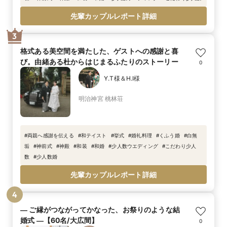
先輩カップルレポート詳細
3
格式ある美空間を満たした、ゲストへの感謝と喜
び。由緒ある杜からはじまるふたりのストーリー
0
Y.T様＆H.I様
明治神宮 桃林荘
#
両親へ感謝を伝える
#
和テイスト
#
挙式
#
婚礼料理
#
くふう婚
#
白無
垢
#
神前式
#
神殿
#
和装
#
和婚
#
少人数ウエディング
#
こだわり少人
数
#
少人数婚
先輩カップルレポート詳細
4
― ご縁がつながってかなった、お祭りのような結
婚式 ―【60名/大広間】
0