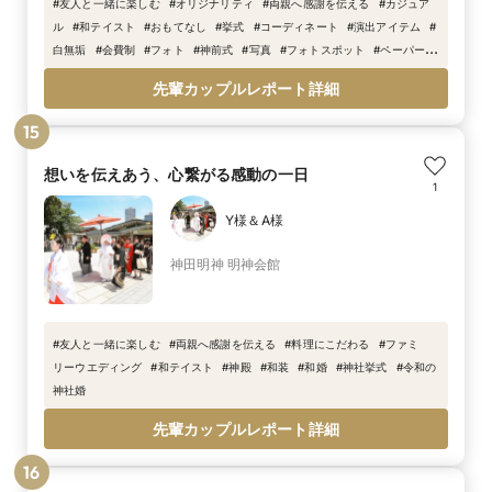
#
友人と一緒に楽しむ
#
オリジナリティ
#
両親へ感謝を伝える
#
カジュア
ル
#
和テイスト
#
おもてなし
#
挙式
#
コーディネート
#
演出アイテム
#
白無垢
#
会費制
#
フォト
#
神前式
#
写真
#
フォトスポット
#
ペーパーア
イテム
#
神殿
先輩カップルレポート詳細
15
想いを伝えあう、心繋がる感動の一日
1
Y様＆A様
神田明神 明神会館
#
友人と一緒に楽しむ
#
両親へ感謝を伝える
#
料理にこだわる
#
ファミ
リーウエディング
#
和テイスト
#
神殿
#
和装
#
和婚
#
神社挙式
#
令和の
神社婚
先輩カップルレポート詳細
16