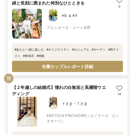
緑と笑顔に囲まれた特別なひとときを
0
HS ＆ KY
アルシオーネ・コート佐野
#
友人と一緒に楽しむ
#
オリジナリティ
#
カジュアル
#
ガーデン
#
和テイ
スト
#
神前式
#
神殿
先輩カップルレポート詳細
11
【２年越しの結婚式】憧れの白無垢と高層階ウエ
ディング
14
Ｙさま・Ｔさま
ENOTECA PINCHIORRI（エノテーカ ピン
キオーリ）