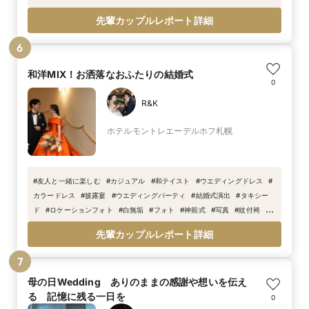
先輩カップルレポート詳細
6
和洋MIX！お洒落なおふたりの結婚式
0
R&K
ホテルモントレエーデルホフ札幌
#
友人と一緒に楽しむ
#
カジュアル
#
和テイスト
#
ウエディングドレス
#
カラードレス
#
披露宴
#
ウエディングパーティ
#
結婚式演出
#
タキシー
ド
#
ロケーションフォト
#
白無垢
#
フォト
#
神前式
#
写真
#
紋付袴
#
神殿
先輩カップルレポート詳細
7
母の日Wedding ありのままの感謝や想いを伝え
る 記憶に残る一日を
0