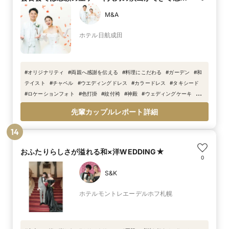
激！
M&A
ホテル日航成田
#
オリジナリティ
#
両親へ感謝を伝える
#
料理にこだわる
#
ガーデン
#
和
テイスト
#
チャペル
#
ウエディングドレス
#
カラードレス
#
タキシード
#
ロケーションフォト
#
色打掛
#
紋付袴
#
神殿
#
ウェディングケーキ
#
自
分たちらしいオリジナリティのある
#
フォトウェディング
#
ケーキ入刀
#
先輩カップルレポート詳細
会食
#
フォト＆会食
14
おふたりらしさが溢れる和×洋WEDDING★
0
S&K
ホテルモントレエーデルホフ札幌