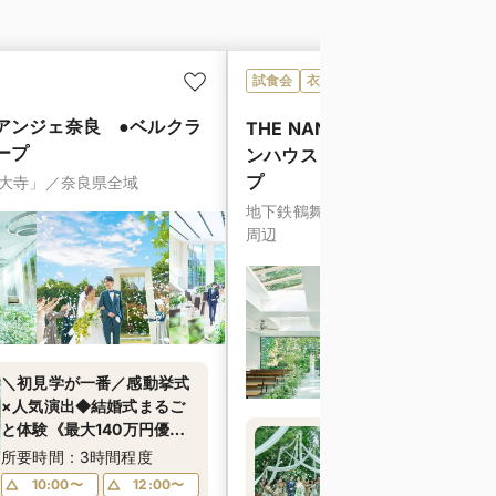
試食会
衣装試着
特典あり
動画あり
アンジェ奈良 ●ベルクラ
THE NANZAN HOUSE（ザ
ープ
ンハウス）●Plan・Do・See
プ
大寺」／奈良県全域
地下鉄鶴舞線「いりなか」駅／名
周辺
＼初見学が一番／感動挙式
×人気演出◆結婚式まるご
と体験《最大140万円優
マイナビ限定★平日S
待》
所要時間：3時間程度
ア＼憧れのガーデン
験&近江牛やイセエビ
10:00〜
12:00〜