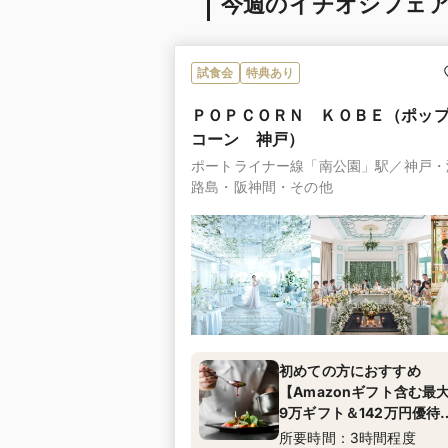
今週のイチオシフェ
試食会
特典あり
ＰＯＰＣＯＲＮ ＫＯＢＥ（ポッ
コーン 神戸）
ポートライナー線「南公園」駅／神戸・
路島・阪神間・その他
初めての方におすすめ
【Amazonギフト含む最
9万ギフト＆142万円優待
典付】豪華3万相当コース
所要時間：3時間程度