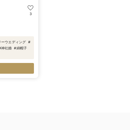
3
リーウエディング
#
#
神社婚
#
綿帽子