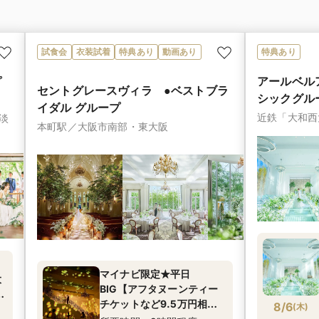
ア
試食会
衣装試着
特典あり
動画あり
特典あり
アールベル
プ
セントグレースヴィラ ●ベストブラ
シックグル
イダル グループ
近鉄「大和西
淡
本町駅／大阪市南部・東大阪
マイナビ限定★平日
大
BIG【アフタヌーンティー
特
チケットなど9.5万円相当
8/6
(
木
)
ギフト×最大160万円】4万