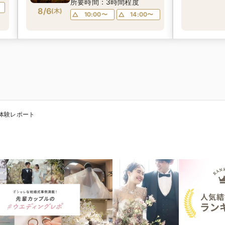
所要時間：3時間程度
＆
8/6
円相当のコース無料試食×
(
木
)
10:00〜
14:00〜
緑あふれるチャペルで挙式
体験＆選べる会場見学フェ
ア
体験レポート