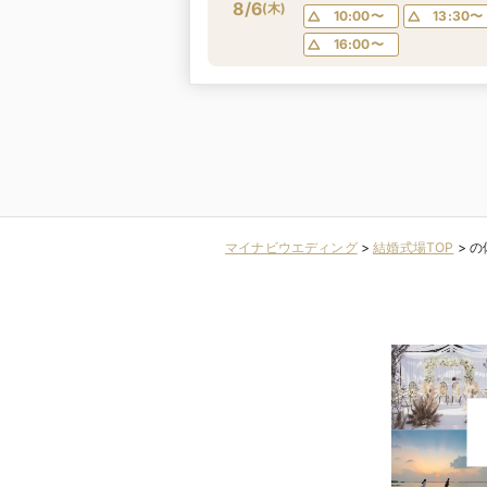
8/6
試食×6つの挙式スタイル
(
木
)
10:00〜
13:30〜
6つのパーティ会場から好
16:00〜
みの雰囲気が見つかる♪ ま
るっと見学フェア
マイナビウエディング
>
結婚式場TOP
>
の