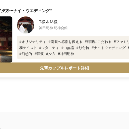
”夕方〜ナイトウエディング”
T様＆M様
神田明神 明神会館
#
オリジナリティ
#
両親へ感謝を伝える
#
料理にこだわる
#
ファミ
和テイスト
#
マタニティ
#
白無垢
#
紋付袴
#
ナイトウェディング
#
幻想的
#
洋髪
#
夕方
#
神田明神
先輩カップルレポート詳細