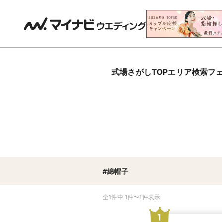
式場さがしTOP
エリア検索
フ
#綿帽子
全1件中 1件〜1件表示
1