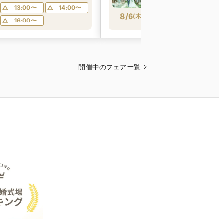
む贅沢コース試食付&
所要時間：2時間程度
13:00〜
14:00〜
8/6
館見学BIGフェア／【
(
木
)
10:30〜
13
16:00〜
来館★最大6万円ギフ
撮り&挙式代金最大全
レゼント】安心見積
開催中のフェア一覧