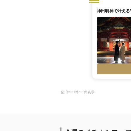
神田明神で叶える
全1件中 1件〜1件表示