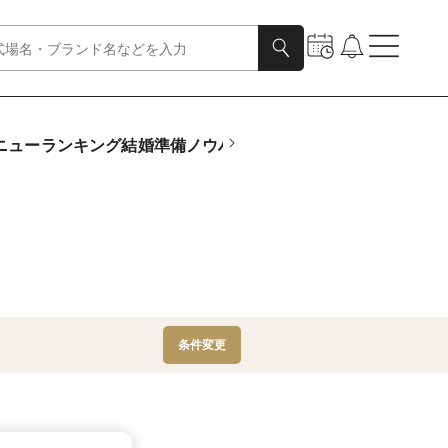
ニュー
ランキング
結婚準備ノウハウ
動画
診断
指輪さがしTOP
フ
条件変更