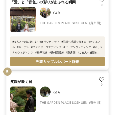
「愛」と「音色」の彩りがあふれる瞬間
0
Y＆R
THE GARDEN PLACE SOSHUEN（蘇州園）
#
友人と一緒に楽しむ
#
オリジナリティ
#
両親へ感謝を伝える
#
カジュア
ル
#
ガーデン
#
ファミリーウエディング
#
ガーデンウェディング
#
オリジ
ナルウェディング
#
神戸花嫁
#
蘇州園花嫁
#
蘇州園
#
ご友人へ感謝を伝え
る
#
神戸結婚式
#
ハワイ挙式
#
アフターパーティー
先輩カップルレポート詳細
5
笑顔が咲く日
0
K＆A
THE GARDEN PLACE SOSHUEN（蘇州園）