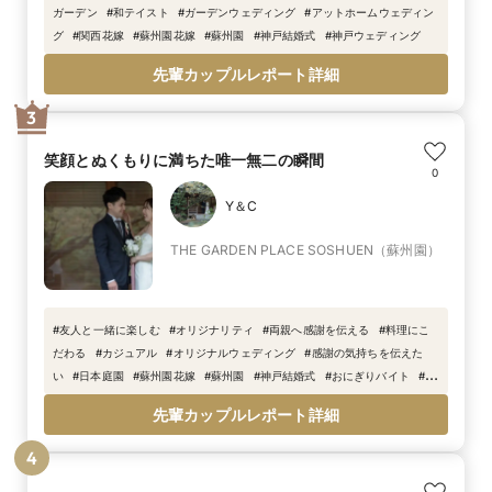
ガーデン
#
和テイスト
#
ガーデンウェディング
#
アットホームウェディン
グ
#
関西花嫁
#
蘇州園花嫁
#
蘇州園
#
神戸結婚式
#
神戸ウェディング
先輩カップルレポート詳細
3
笑顔とぬくもりに満ちた唯一無二の瞬間
0
Y＆C
THE GARDEN PLACE SOSHUEN（蘇州園）
#
友人と一緒に楽しむ
#
オリジナリティ
#
両親へ感謝を伝える
#
料理にこ
だわる
#
カジュアル
#
オリジナルウェディング
#
感謝の気持ちを伝えた
い
#
日本庭園
#
蘇州園花嫁
#
蘇州園
#
神戸結婚式
#
おにぎりバイト
#
ふ
たりらしく
先輩カップルレポート詳細
4