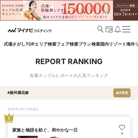
式場さがしTOP
エリア検索
フェア検索
プラン検索
国内リゾート
海外
REPORT RANKING
先輩カップルレポートの人気ランキング
#蘇州園花嫁
条件変更
全5件中 1件〜5件表示
1
家族と物語を紡ぐ、和やかな一日
0