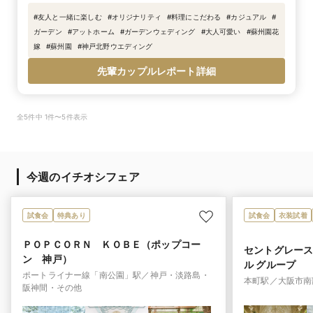
#
友人と一緒に楽しむ
#
オリジナリティ
#
料理にこだわる
#
カジュアル
#
ガーデン
#
アットホーム
#
ガーデンウェディング
#
大人可愛い
#
蘇州園花
嫁
#
蘇州園
#
神戸北野ウエディング
先輩カップルレポート詳細
全5件中 1件〜5件表示
今週のイチオシフェア
試食会
特典あり
試食会
衣装試着
ＰＯＰＣＯＲＮ ＫＯＢＥ（ポップコー
セントグレース
ン 神戸）
ル グループ
ポートライナー線「南公園」駅／神戸・淡路島・
本町駅／大阪市南
阪神間・その他