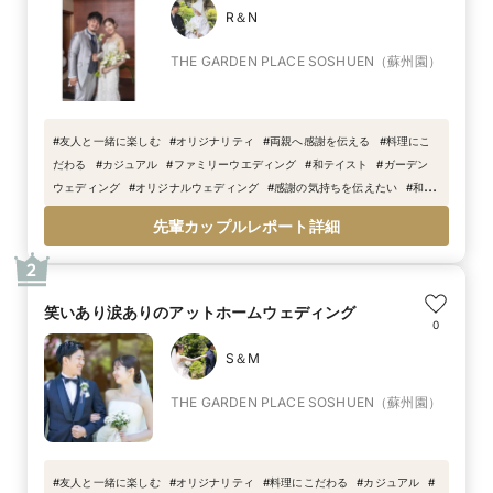
R＆N
THE GARDEN PLACE SOSHUEN（蘇州園）
#
友人と一緒に楽しむ
#
オリジナリティ
#
両親へ感謝を伝える
#
料理にこ
だわる
#
カジュアル
#
ファミリーウエディング
#
和テイスト
#
ガーデン
ウェディング
#
オリジナルウェディング
#
感謝の気持ちを伝えたい
#
和装
人前式
#
上質な結婚式
#
蘇州園花嫁
#
蘇州園
#
神戸結婚式
先輩カップルレポート詳細
2
笑いあり涙ありのアットホームウェディング
0
S＆M
THE GARDEN PLACE SOSHUEN（蘇州園）
#
友人と一緒に楽しむ
#
オリジナリティ
#
料理にこだわる
#
カジュアル
#