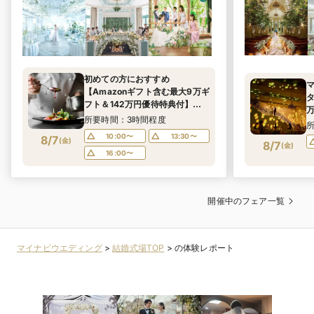
初めての方におすすめ
【Amazonギフト含む最大9万ギ
フト＆142万円優待特典付】豪
万
華3万相当コース試食×6つの挙
所要時間：3時間程度
式スタイル＆6つのパーティ会場
10:00〜
13:30〜
8/7
(
金
)
から好みの雰囲気が見つかる♪
8/7
(
金
)
16:00〜
まるっと見学フェア
開催中のフェア一覧
マイナビウエディング
>
結婚式場TOP
>
の体験レポート