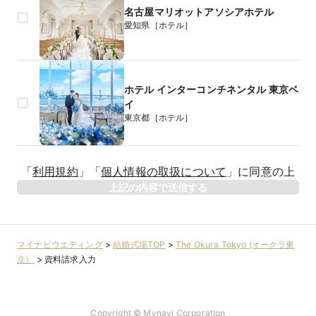
名古屋マリオットアソシアホテル
愛知県［ホテル］
ホテル インターコンチネンタル 東京ベ
イ
東京都［ホテル］
生年月日
「
利用規約
」
「
個人情報の取扱について
」
に同意の上
年
上記の内容で送信する
相手のお名前
マイナビウエディング
>
結婚式場TOP
>
The Okura Tokyo (オークラ東
京）
>
資料請求入力
相手のお名前（フリガナ）
Copyright © Mynavi Corporation