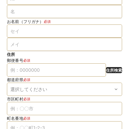
お名前（フリガナ）
必須
住所
郵便番号
必須
住所検索
都道府県
必須
市区町村
必須
町名番地
必須