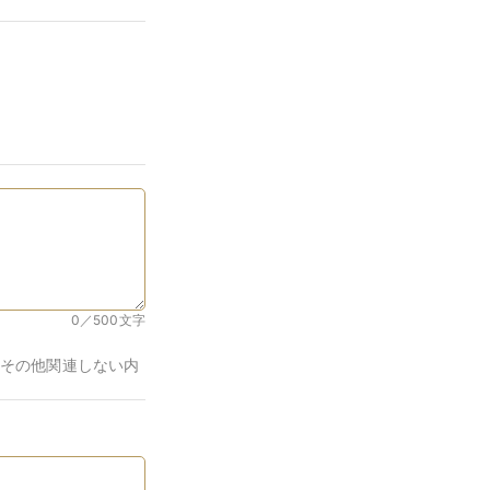
0／500
文字
その他関連しない内