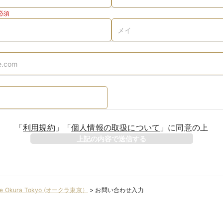
必須
「
利用規約
」
「
個人情報の取扱について
」
に同意の上
上記の内容で送信する
e Okura Tokyo (オークラ東京）
>
お問い合わせ入力