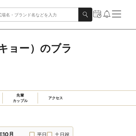
トーキョー）のブラ
先輩

アクセス
カップル
年10月
平日
土日祝