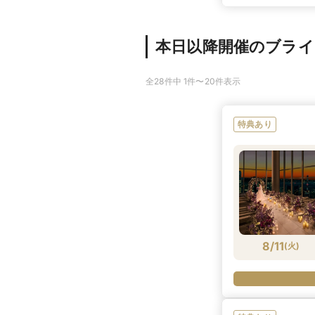
本日以降開催のブラ
全28件中 1件〜20件表示
特典あり
8/11
(
火
)