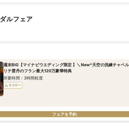
イダルフェア
週末BIG【マイナビウエディング限定 】＼New*天空の洗練チャペ
リテ雲丹のフラン最大120万豪華特典
所要時間：3時間程度
9:30〜
フェアを予約