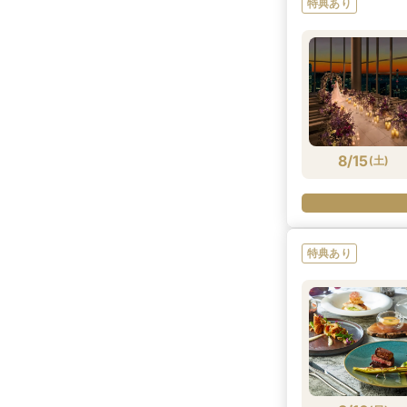
特典あり
8/15
(
土
)
特典あり