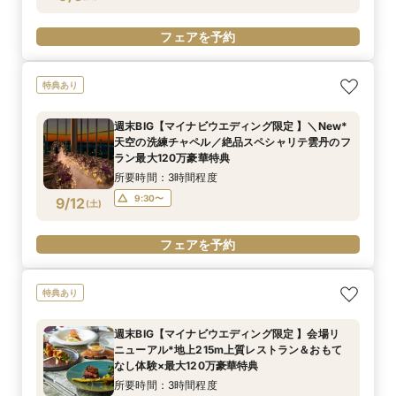
フェアを予約
特典あり
週末BIG【マイナビウエディング限定 】＼New*
天空の洗練チャペル／絶品スペシャリテ雲丹のフ
ラン最大120万豪華特典
所要時間：3時間程度
9:30〜
9/12
(
土
)
フェアを予約
特典あり
週末BIG【マイナビウエディング限定 】会場リ
ニューアル*地上215m上質レストラン＆おもて
なし体験×最大120万豪華特典
所要時間：3時間程度