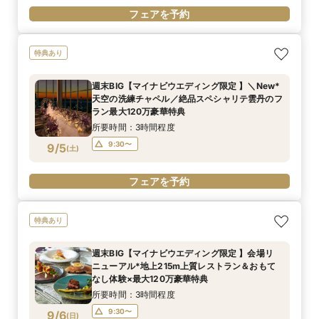
フェアを予約
特典あり
週末BIG【マイナビウエディング限定 】＼New*
天空の洗練チャペル／絶品スペシャリテ雲丹のフ
ラン最大120万豪華特典
所要時間：3時間程度
9:30〜
9/5
(
土
)
フェアを予約
特典あり
週末BIG【マイナビウエディング限定 】会場リ
ニューアル*地上215m上質レストラン＆おもて
なし体験×最大120万豪華特典
所要時間：3時間程度
9:30〜
9/6
(
日
)