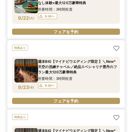
なし体験×最大120万豪華特典
所要時間：3時間程度
9:30〜
9/22
(
火
)
フェアを予約
特典あり
週末BIG【マイナビウエディング限定 】＼New*
天空の洗練チャペル／絶品スペシャリテ雲丹のフ
ラン最大120万豪華特典
所要時間：3時間程度
9:30〜
9/23
(
水
)
フェアを予約
特典あり
週末BIG【マイナビウエディング限定 】＼New*