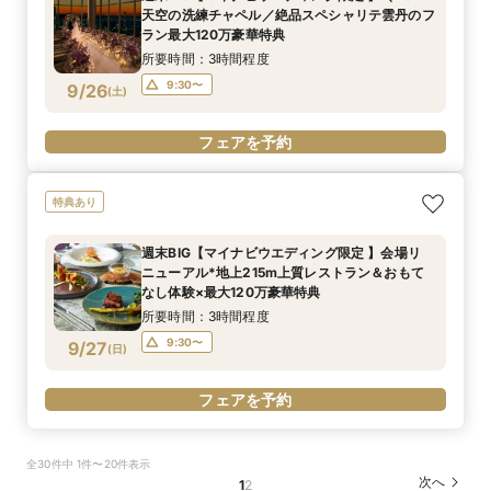
天空の洗練チャペル／絶品スペシャリテ雲丹のフ
ラン最大120万豪華特典
所要時間：3時間程度
9:30〜
9/26
(
土
)
フェアを予約
特典あり
週末BIG【マイナビウエディング限定 】会場リ
ニューアル*地上215m上質レストラン＆おもて
なし体験×最大120万豪華特典
所要時間：3時間程度
9:30〜
9/27
(
日
)
フェアを予約
全30件中 1件〜20件表示
次へ
1
2