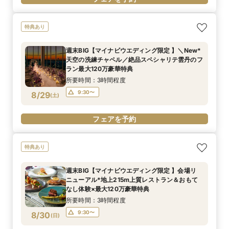
特典あり
週末BIG【マイナビウエディング限定 】＼New*
天空の洗練チャペル／絶品スペシャリテ雲丹のフ
ラン最大120万豪華特典
所要時間：3時間程度
9:30〜
8/29
(
土
)
フェアを予約
特典あり
週末BIG【マイナビウエディング限定 】会場リ
ニューアル*地上215m上質レストラン＆おもて
なし体験×最大120万豪華特典
所要時間：3時間程度
9:30〜
8/30
(
日
)