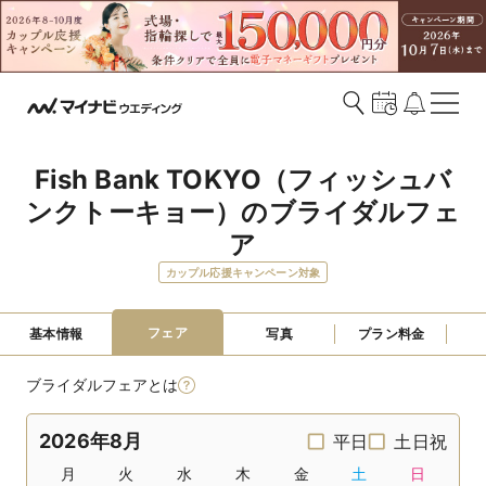
Fish Bank TOKYO（フィッシュバ
ンクトーキョー）のブライダルフェ
ア
カップル応援キャンペーン対象
フェア
基本情報
写真
プラン料金
ブライダルフェアとは
2026年8月
平日
土日祝
月
火
水
木
金
土
日