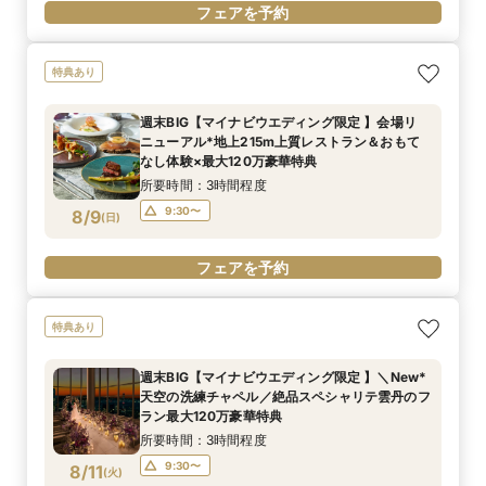
フェアを予約
特典あり
週末BIG【マイナビウエディング限定 】会場リ
ニューアル*地上215m上質レストラン＆おもて
なし体験×最大120万豪華特典
所要時間：3時間程度
9:30〜
8/9
(
日
)
フェアを予約
特典あり
週末BIG【マイナビウエディング限定 】＼New*
天空の洗練チャペル／絶品スペシャリテ雲丹のフ
ラン最大120万豪華特典
所要時間：3時間程度
9:30〜
8/11
(
火
)