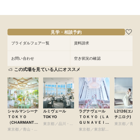
見学・相談予約
ブライダルフェア一覧
資料請求
お問い合わせ
空き状況の確認
この式場を見ている人にオススメ
シャルマンシーナ
ルミヴェール
ラグナヴェール
L2126(エルニ
ＴＯＫＹＯ
TOKYO
ＴＯＫＹＯ（ＬＡ
チニロク)
（CHARMANT
ＧＵＮＡＶＥＩＬ
東京都／品川・目
東京都／青山
SCENA
ＴＯＫＹＯ）
東京都／青山・表
黒・浜松町・世田
東京都／東京駅・
参道・渋谷・
TOKYO）
参道・渋谷・原宿
谷
皇居周辺