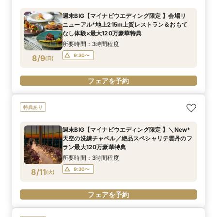
週末BIG【マイナビウエディング限定 】会場リ
ニューアル*地上215m上質レストラン＆おもて
なし体験×最大120万豪華特典
所要時間：3時間程度
9:30〜
8/9
(
日
)
フェアを予約
特典あり
週末BIG【マイナビウエディング限定 】＼New*
天空の洗練チャペル／絶品スペシャリテ雲丹のフ
ラン最大120万豪華特典
所要時間：3時間程度
9:30〜
8/11
(
火
)
フェアを予約