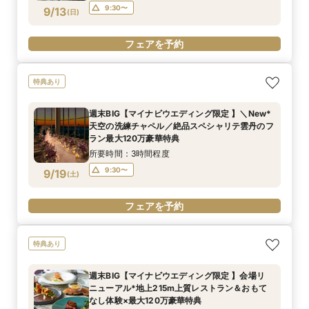
9:30〜
9/13
(
日
)
フェアを予約
特典あり
週末BIG【マイナビウエディング限定 】＼New*
天空の洗練チャペル／絶品スペシャリテ雲丹のフ
ラン最大120万豪華特典
所要時間：3時間程度
9:30〜
9/19
(
土
)
フェアを予約
特典あり
週末BIG【マイナビウエディング限定 】会場リ
ニューアル*地上215m上質レストラン＆おもて
なし体験×最大120万豪華特典