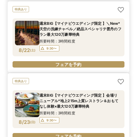
特典あり
週末BIG【マイナビウエディング限定 】＼New*
天空の洗練チャペル／絶品スペシャリテ雲丹のフ
ラン最大120万豪華特典
所要時間：3時間程度
9:30〜
8/22
(
土
)
フェアを予約
特典あり
週末BIG【マイナビウエディング限定 】会場リ
ニューアル*地上215m上質レストラン＆おもて
なし体験×最大120万豪華特典
所要時間：3時間程度
9:30〜
8/23
(
日
)
フェアを予約