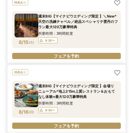
特典あり
週末BIG【マイナビウエディング限定 】＼New*
天空の洗練チャペル／絶品スペシャリテ雲丹のフ
ラン最大120万豪華特典
所要時間：3時間程度
9:30〜
8/15
(
土
)
フェアを予約
特典あり
週末BIG【マイナビウエディング限定 】会場リ
ニューアル*地上215m上質レストラン＆おもて
なし体験×最大120万豪華特典
所要時間：3時間程度
9:30〜
8/16
(
日
)
フェアを予約