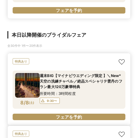
フェアを予約
本日以降開催のブライダルフェア
全30件中 1件〜20件表示
特典あり
週末BIG【マイナビウエディング限定 】＼New*
天空の洗練チャペル／絶品スペシャリテ雲丹のフ
ラン最大120万豪華特典
所要時間：3時間程度
9:30〜
8/8
(
土
)
フェアを予約
特典あり