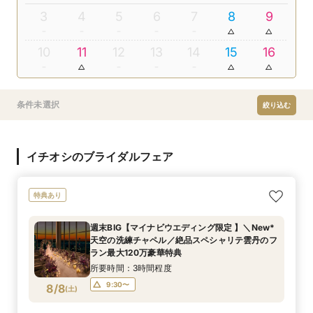
3
4
5
6
7
8
9
10
11
12
13
14
15
16
条件未選択
絞り込む
イチオシのブライダルフェア
特典あり
週末BIG【マイナビウエディング限定 】＼New*
天空の洗練チャペル／絶品スペシャリテ雲丹のフ
ラン最大120万豪華特典
所要時間：3時間程度
9:30〜
8/8
(
土
)