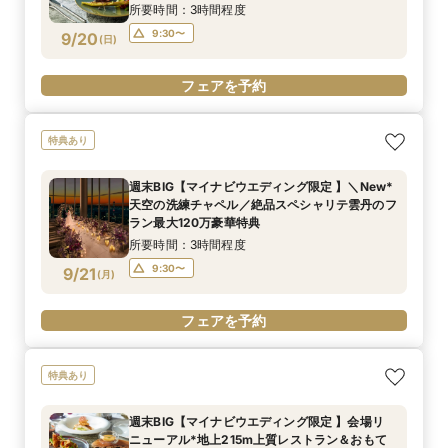
所要時間：3時間程度
9:30〜
9/20
(
日
)
フェアを予約
特典あり
週末BIG【マイナビウエディング限定 】＼New*
天空の洗練チャペル／絶品スペシャリテ雲丹のフ
ラン最大120万豪華特典
所要時間：3時間程度
9:30〜
9/21
(
月
)
フェアを予約
特典あり
週末BIG【マイナビウエディング限定 】会場リ
ニューアル*地上215m上質レストラン＆おもて