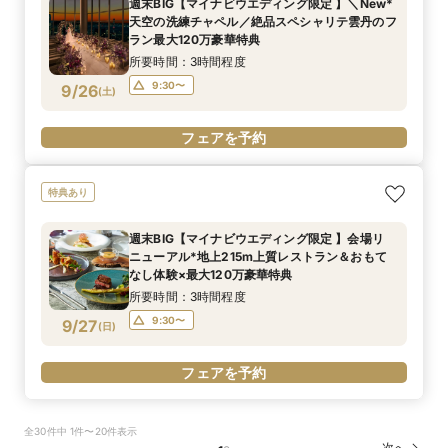
週末BIG【マイナビウエディング限定 】＼New*
天空の洗練チャペル／絶品スペシャリテ雲丹のフ
ラン最大120万豪華特典
所要時間：3時間程度
9:30〜
9/26
(
土
)
フェアを予約
特典あり
週末BIG【マイナビウエディング限定 】会場リ
ニューアル*地上215m上質レストラン＆おもて
なし体験×最大120万豪華特典
所要時間：3時間程度
9:30〜
9/27
(
日
)
フェアを予約
全30件中 1件〜20件表示
次へ