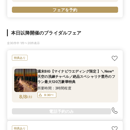
フェアを予約
本日以降開催のブライダルフェア
全30件中 1件〜20件表示
特典あり
週末BIG【マイナビウエディング限定 】＼New*
天空の洗練チャペル／絶品スペシャリテ雲丹のフ
ラン最大120万豪華特典
所要時間：3時間程度
9:30〜
8/8
(
土
)
電話予約のみ
特典あり