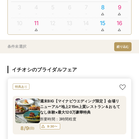
3
4
5
6
7
8
9
10
11
12
13
14
15
16
条件未選択
絞り込む
イチオシのブライダルフェア
特典あり
週末BIG【マイナビウエディング限定 】会場リ
ニューアル*地上215m上質レストラン＆おもて
なし体験×最大120万豪華特典
所要時間：3時間程度
9:30〜
8/9
(
日
)