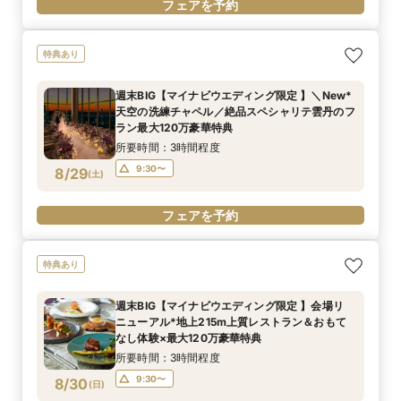
フェアを予約
特典あり
週末BIG【マイナビウエディング限定 】＼New*
天空の洗練チャペル／絶品スペシャリテ雲丹のフ
ラン最大120万豪華特典
所要時間：3時間程度
9:30〜
8/29
(
土
)
フェアを予約
特典あり
週末BIG【マイナビウエディング限定 】会場リ
ニューアル*地上215m上質レストラン＆おもて
なし体験×最大120万豪華特典
所要時間：3時間程度
9:30〜
8/30
(
日
)