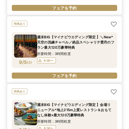
フェアを予約
特典あり
週末BIG【マイナビウエディング限定 】＼New*
天空の洗練チャペル／絶品スペシャリテ雲丹のフ
ラン最大120万豪華特典
所要時間：3時間程度
9:30〜
9/5
(
土
)
フェアを予約
特典あり
週末BIG【マイナビウエディング限定 】会場リ
ニューアル*地上215m上質レストラン＆おもて
なし体験×最大120万豪華特典
所要時間：3時間程度
9:30〜