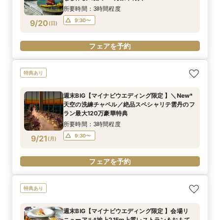
所要時間：3時間程度
9:30〜
9/20
(
日
)
フェアを予約
特典あり
週末BIG【マイナビウエディング限定 】＼New*
天空の洗練チャペル／絶品スペシャリテ雲丹のフ
ラン最大120万豪華特典
所要時間：3時間程度
9:30〜
9/21
(
月
)
フェアを予約
特典あり
週末BIG【マイナビウエディング限定 】会場リ
ニューアル*地上215m上質レストラン＆おもて