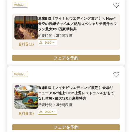
特典あり
週末BIG【マイナビウエディング限定 】＼New*
天空の洗練チャペル／絶品スペシャリテ雲丹のフ
ラン最大120万豪華特典
所要時間：3時間程度
9:30〜
8/15
(
土
)
フェアを予約
特典あり
週末BIG【マイナビウエディング限定 】会場リ
ニューアル*地上215m上質レストラン＆おもて
なし体験×最大120万豪華特典
所要時間：3時間程度
9:30〜
8/16
(
日
)
フェアを予約