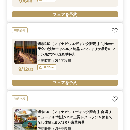
9/6
(
日
)
フェアを予約
特典あり
週末BIG【マイナビウエディング限定 】＼New*
天空の洗練チャペル／絶品スペシャリテ雲丹のフ
ラン最大120万豪華特典
所要時間：3時間程度
9:30〜
9/12
(
土
)
フェアを予約
特典あり
週末BIG【マイナビウエディング限定 】会場リ
ニューアル*地上215m上質レストラン＆おもて
なし体験×最大120万豪華特典
所要時間：3時間程度