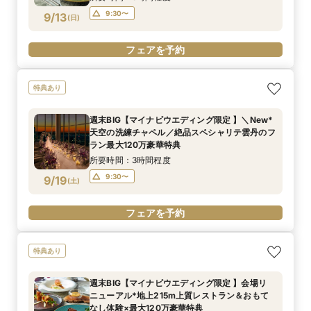
9:30〜
9/13
(
日
)
フェアを予約
特典あり
週末BIG【マイナビウエディング限定 】＼New*
天空の洗練チャペル／絶品スペシャリテ雲丹のフ
ラン最大120万豪華特典
所要時間：3時間程度
9:30〜
9/19
(
土
)
フェアを予約
特典あり
週末BIG【マイナビウエディング限定 】会場リ
ニューアル*地上215m上質レストラン＆おもて
なし体験×最大120万豪華特典