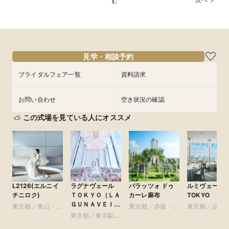
1
2
見学・相談予約
ブライダルフェア一覧
資料請求
お問い合わせ
空き状況の確認
この式場を見ている人にオススメ
L2126(エルニイ
ラグナヴェール
パラッツォ ドゥ
ルミヴェール
チニロク)
ＴＯＫＹＯ（ＬＡ
カーレ麻布
TOKYO
ＧＵＮＡＶＥＩＬ
東京都／青山・表
東京都／赤坂・六
東京都／品川
ＴＯＫＹＯ）
参道・渋谷・原宿
東京都／東京駅・
本木・麻布
黒・浜松町・
皇居周辺
谷