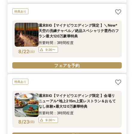
特典あり
週末BIG【マイナビウエディング限定 】＼New*
天空の洗練チャペル／絶品スペシャリテ雲丹のフ
ラン最大120万豪華特典
所要時間：3時間程度
9:30〜
8/22
(
土
)
フェアを予約
特典あり
週末BIG【マイナビウエディング限定 】会場リ
ニューアル*地上215m上質レストラン＆おもて
なし体験×最大120万豪華特典
所要時間：3時間程度
9:30〜
8/23
(
日
)