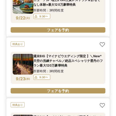
なし体験×最大120万豪華特典
所要時間：3時間程度
9:30〜
9/22
(
火
)
フェアを予約
特典あり
週末BIG【マイナビウエディング限定 】＼New*
天空の洗練チャペル／絶品スペシャリテ雲丹のフ
ラン最大120万豪華特典
所要時間：3時間程度
9:30〜
9/23
(
水
)
フェアを予約
特典あり