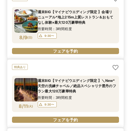
週末BIG【マイナビウエディング限定 】会場リ
ニューアル*地上215m上質レストラン＆おもて
なし体験×最大120万豪華特典
所要時間：3時間程度
9:30〜
8/9
(
日
)
フェアを予約
特典あり
週末BIG【マイナビウエディング限定 】＼New*
天空の洗練チャペル／絶品スペシャリテ雲丹のフ
ラン最大120万豪華特典
所要時間：3時間程度
9:30〜
8/11
(
火
)
フェアを予約