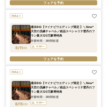
フェアを予約
特典あり
週末BIG【マイナビウエディング限定 】＼New*
天空の洗練チャペル／絶品スペシャリテ雲丹のフ
ラン最大120万豪華特典
所要時間：3時間程度
9:30〜
8/11
(
火
)
フェアを予約
特典あり
週末BIG【マイナビウエディング限定 】＼New*
天空の洗練チャペル／絶品スペシャリテ雲丹のフ
ラン最大120万豪華特典
所要時間：3時間程度
9:30〜
8/15
(
土
)