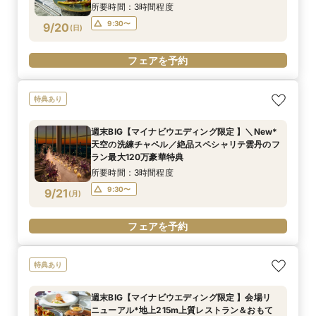
所要時間：3時間程度
9:30〜
9/20
(
日
)
フェアを予約
特典あり
週末BIG【マイナビウエディング限定 】＼New*
天空の洗練チャペル／絶品スペシャリテ雲丹のフ
ラン最大120万豪華特典
所要時間：3時間程度
9:30〜
9/21
(
月
)
フェアを予約
特典あり
週末BIG【マイナビウエディング限定 】会場リ
ニューアル*地上215m上質レストラン＆おもて