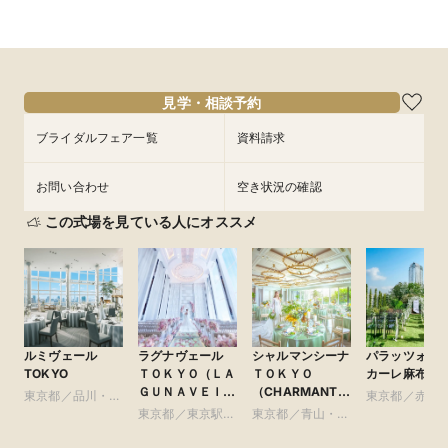
見学・相談予約
ブライダルフェア一覧
資料請求
お問い合わせ
空き状況の確認
この式場を見ている人にオススメ
ルミヴェール
ラグナヴェール
シャルマンシーナ
パラッツォ ド
TOKYO
ＴＯＫＹＯ（ＬＡ
ＴＯＫＹＯ
カーレ麻布
ＧＵＮＡＶＥＩＬ
（CHARMANT
東京都／品川・目
東京都／赤坂
ＴＯＫＹＯ）
SCENA
黒・浜松町・世田
東京都／東京駅・
東京都／青山・表
本木・麻布
TOKYO）
谷
皇居周辺
参道・渋谷・原宿