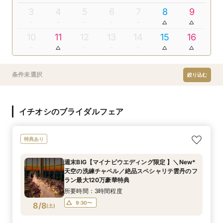
3
4
5
6
7
8
9
10
11
12
13
14
15
16
条件未選択
絞り込む
イチオシのブライダルフェア
特典あり
週末BIG【マイナビウエディング限定 】＼New*
天空の洗練チャペル／絶品スペシャリテ雲丹のフ
ラン最大120万豪華特典
所要時間：3時間程度
9:30〜
8/8
(
土
)