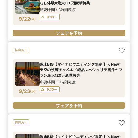
なし体験×最大120万豪華特典
所要時間：3時間程度
9:30〜
9/22
(
火
)
フェアを予約
特典あり
週末BIG【マイナビウエディング限定 】＼New*
天空の洗練チャペル／絶品スペシャリテ雲丹のフ
ラン最大120万豪華特典
所要時間：3時間程度
9:30〜
9/23
(
水
)
フェアを予約
特典あり
週末BIG【マイナビウエディング限定 】＼New*