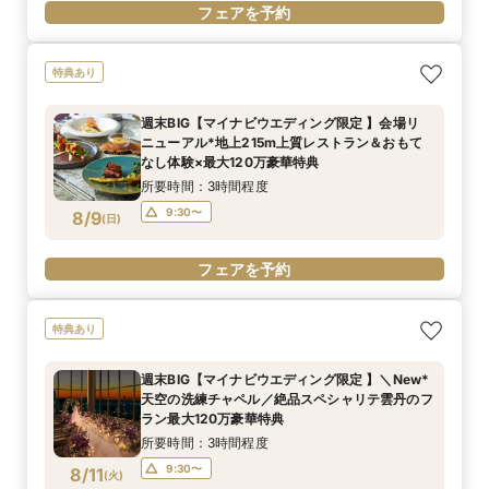
フェアを予約
特典あり
週末BIG【マイナビウエディング限定 】会場リ
ニューアル*地上215m上質レストラン＆おもて
なし体験×最大120万豪華特典
所要時間：3時間程度
9:30〜
8/9
(
日
)
フェアを予約
特典あり
週末BIG【マイナビウエディング限定 】＼New*
天空の洗練チャペル／絶品スペシャリテ雲丹のフ
ラン最大120万豪華特典
所要時間：3時間程度
9:30〜
8/11
(
火
)