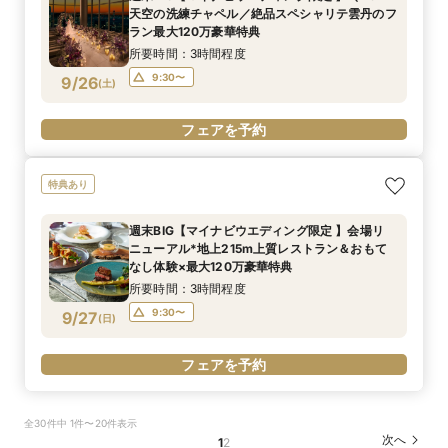
天空の洗練チャペル／絶品スペシャリテ雲丹のフ
ラン最大120万豪華特典
所要時間：3時間程度
9:30〜
9/26
(
土
)
フェアを予約
特典あり
週末BIG【マイナビウエディング限定 】会場リ
ニューアル*地上215m上質レストラン＆おもて
なし体験×最大120万豪華特典
所要時間：3時間程度
9:30〜
9/27
(
日
)
フェアを予約
全30件中 1件〜20件表示
次へ
1
2