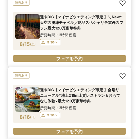
特典あり
週末BIG【マイナビウエディング限定 】＼New*
天空の洗練チャペル／絶品スペシャリテ雲丹のフ
ラン最大120万豪華特典
所要時間：3時間程度
9:30〜
8/15
(
土
)
フェアを予約
特典あり
週末BIG【マイナビウエディング限定 】会場リ
ニューアル*地上215m上質レストラン＆おもて
なし体験×最大120万豪華特典
所要時間：3時間程度
9:30〜
8/16
(
日
)
フェアを予約