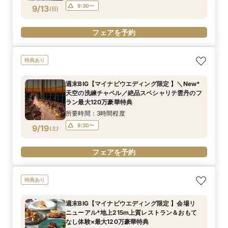
9:30〜
9/13
(
日
)
フェアを予約
特典あり
週末BIG【マイナビウエディング限定 】＼New*
天空の洗練チャペル／絶品スペシャリテ雲丹のフ
ラン最大120万豪華特典
所要時間：3時間程度
9:30〜
9/19
(
土
)
フェアを予約
特典あり
週末BIG【マイナビウエディング限定 】会場リ
ニューアル*地上215m上質レストラン＆おもて
なし体験×最大120万豪華特典