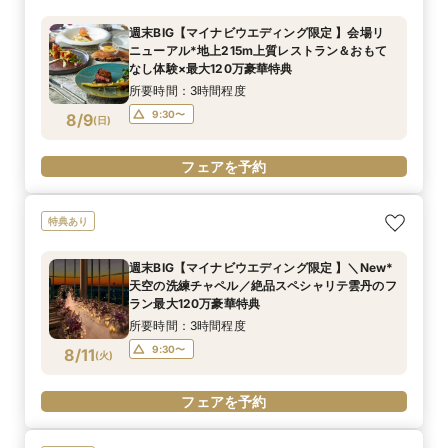
週末BIG【マイナビウエディング限定 】会場リ
ニューアル*地上215m上質レストラン＆おもて
なし体験×最大120万豪華特典
所要時間：3時間程度
9:30〜
8/9
(
日
)
フェアを予約
特典あり
週末BIG【マイナビウエディング限定 】＼New*
天空の洗練チャペル／絶品スペシャリテ雲丹のフ
ラン最大120万豪華特典
所要時間：3時間程度
9:30〜
8/11
(
火
)
フェアを予約