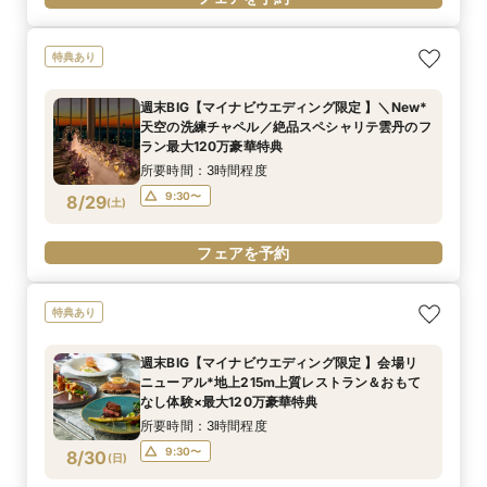
特典あり
週末BIG【マイナビウエディング限定 】＼New*
天空の洗練チャペル／絶品スペシャリテ雲丹のフ
ラン最大120万豪華特典
所要時間：3時間程度
9:30〜
8/29
(
土
)
フェアを予約
特典あり
週末BIG【マイナビウエディング限定 】会場リ
ニューアル*地上215m上質レストラン＆おもて
なし体験×最大120万豪華特典
所要時間：3時間程度
9:30〜
8/30
(
日
)