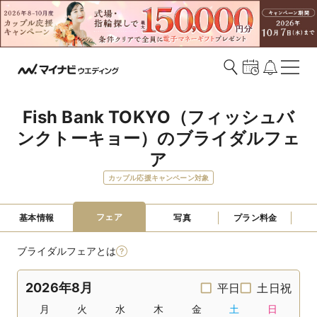
Fish Bank TOKYO（フィッシュバ
ンクトーキョー）のブライダルフェ
ア
カップル応援キャンペーン対象
フェア
基本情報
写真
プラン料金
ブライダルフェアとは
2026年8月
平日
土日祝
月
火
水
木
金
土
日