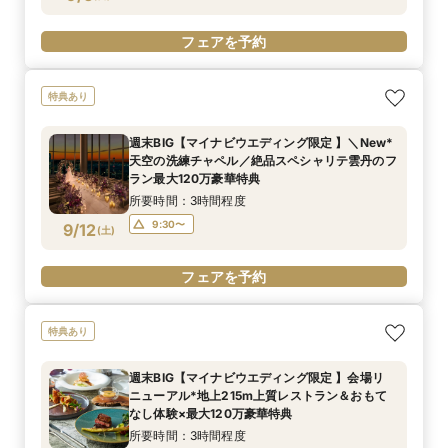
フェアを予約
特典あり
週末BIG【マイナビウエディング限定 】＼New*
天空の洗練チャペル／絶品スペシャリテ雲丹のフ
ラン最大120万豪華特典
所要時間：3時間程度
9:30〜
9/12
(
土
)
フェアを予約
特典あり
週末BIG【マイナビウエディング限定 】会場リ
ニューアル*地上215m上質レストラン＆おもて
なし体験×最大120万豪華特典
所要時間：3時間程度