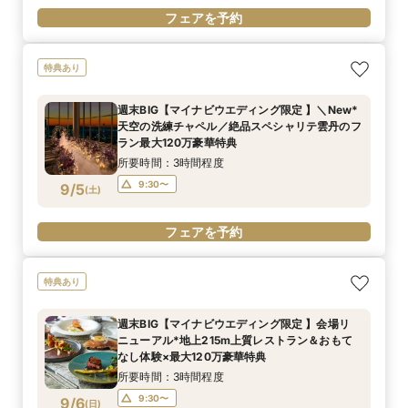
フェアを予約
特典あり
週末BIG【マイナビウエディング限定 】＼New*
天空の洗練チャペル／絶品スペシャリテ雲丹のフ
ラン最大120万豪華特典
所要時間：3時間程度
9:30〜
9/5
(
土
)
フェアを予約
特典あり
週末BIG【マイナビウエディング限定 】会場リ
ニューアル*地上215m上質レストラン＆おもて
なし体験×最大120万豪華特典
所要時間：3時間程度
9:30〜
9/6
(
日
)