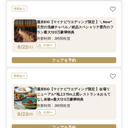
特典あり
週末BIG【マイナビウエディング限定 】＼New*
天空の洗練チャペル／絶品スペシャリテ雲丹のフ
ラン最大120万豪華特典
所要時間：3時間程度
9:30〜
8/22
(
土
)
フェアを予約
特典あり
週末BIG【マイナビウエディング限定 】会場リ
ニューアル*地上215m上質レストラン＆おもて
なし体験×最大120万豪華特典
所要時間：3時間程度
9:30〜
8/23
(
日
)
フェアを予約