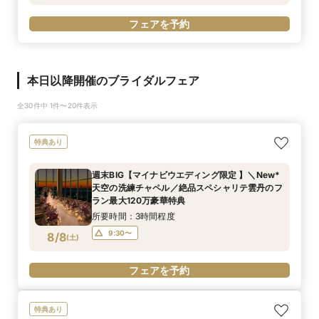
フェアを予約
本日以降開催のブライダルフェア
全30件中 1件〜20件表示
特典あり
週末BIG【マイナビウエディング限定 】＼New*
天空の洗練チャペル／絶品スペシャリテ雲丹のフ
ラン最大120万豪華特典
所要時間：3時間程度
9:30〜
8/8
(
土
)
フェアを予約
特典あり