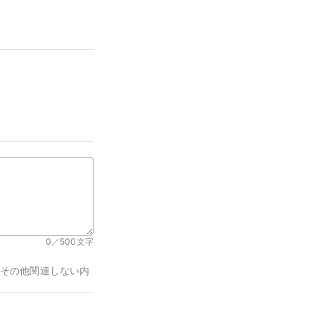
0／500
文字
その他関連しない内