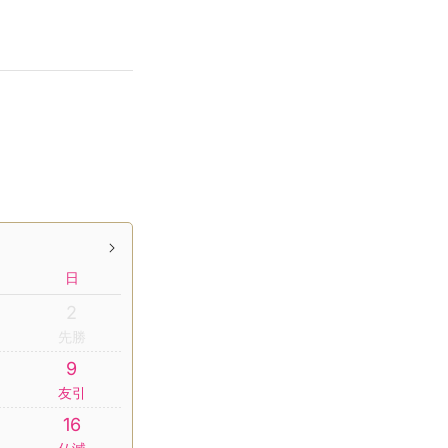
日
2
先勝
9
友引
16