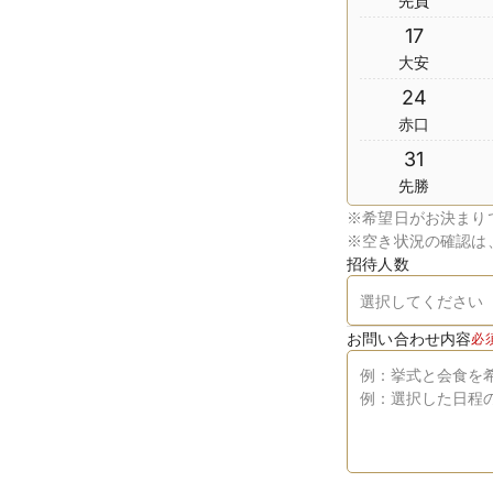
先負
17
大安
24
赤口
31
先勝
※
希望日がお決まり
※
空き状況の確認は
招待人数
お問い合わせ内容
必