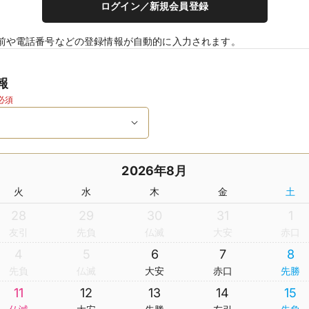
ログイン／新規会員登録
前や電話番号などの登録情報が自動的に入力されます。
報
必須
2026年8月
火
水
木
金
土
28
29
30
31
1
友引
先負
仏滅
大安
赤口
4
5
6
7
8
先負
仏滅
大安
赤口
先勝
11
12
13
14
15