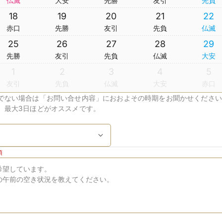
仏滅
大安
先勝
友引
先負
18
19
20
21
22
赤口
先勝
友引
先負
仏滅
25
26
27
28
29
先勝
友引
先負
仏滅
大安
1
2
3
4
5
友引
先負
仏滅
大安
赤口
でない場合は「お問い合せ内容」におおよその時期をお聞かせください
、最大3日ほどがオススメです。
須