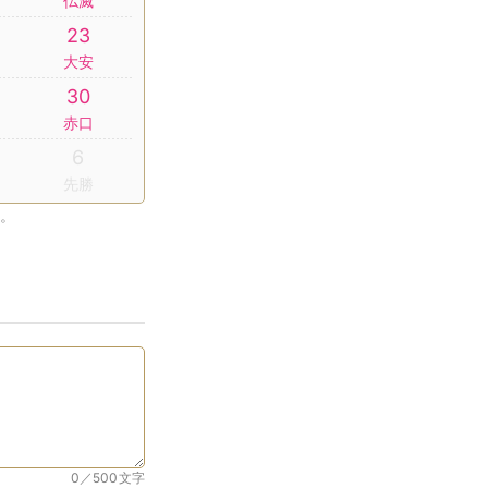
仏滅
23
大安
30
赤口
6
先勝
。
0／500
文字