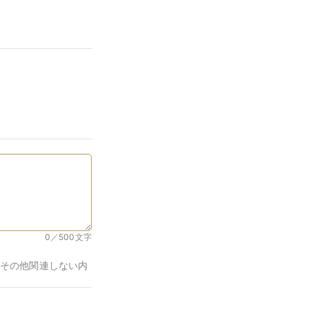
0／500
文字
その他関連しない内