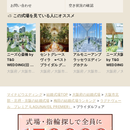
お問い合わせ
空き状況の確認
この式場を見ている人にオススメ
ニーズ心斎橋 by
セントグレース
アルモニーアンブ
ニーズ大阪本
T&G
ヴィラ ●ベスト
ラッセウエディン
by T&G
WEDDING(旧 ア
ブライダル グ
グホテル
WEDDING(旧
ルモニーアンブ
ループ
クアガーデン
大阪府／大阪市南
大阪府／大阪市南
大阪府／大阪市北
大阪府／大阪
ラッセイットハウ
ス 大阪)
部・東大阪
部・東大阪
部・北摂・京阪
部・北摂・京
ス)
マイナビウエディング
>
結婚式場TOP
>
大阪府の結婚式場
>
大阪市北
部・北摂・京阪の結婚式場
>
梅田の結婚式場ランキング
>
ラグナヴェー
ル プレミア (LAGUNAVEIL PREMIER）
>
ブライダルフェア