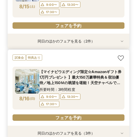
フェアを予約
フェアを予約
フェアを予約
フェアを予約
9:00〜
13:30〜
8/15
(
土
)
17:30〜
フェアを予約
同日のほかのフェアを見る（2件）
試食会
試食会
特典あり
特典あり
【ドレス1着プレゼント】地上150mチャペルで叶
【2名～少人数婚】大阪駅直結◆地上150mの絶
試食会
特典あり
う憧れ花嫁体験
景×美食で叶える上質プライベートウエディング
所要時間：3時間程度
所要時間：3時間程度
【マイナビウエディング限定☆Amazonギフト券
9:00〜
9:00〜
13:30〜
13:30〜
1万円プレゼント 】最大150万豪華特典＆宿泊優
8/15
8/15
待／地上150Ｍの眺望を堪能！天空チャペルで感
(
(
土
土
)
)
17:30〜
17:30〜
動挙式&上質貸切体験*BIGフェア
所要時間：3時間程度
フェアを予約
フェアを予約
9:00〜
13:30〜
8/16
(
日
)
17:30〜
フェアを予約
同日のほかのフェアを見る（3件）
試食会
試食会
試食会
特典あり
特典あり
特典あり