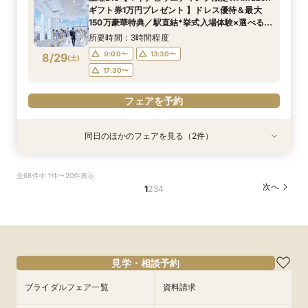
所要時間：3時間程度
14:00〜
14:00〜
17:30〜
17:30〜
17:30〜
ギフト券1万円プレゼント 】ドレス優待＆最大
10:00〜
8/28
8/28
8/28
8/28
150万豪華特典／駅直結*挙式入場体験×選べる2
(
(
(
(
金
金
金
金
)
)
)
)
つの会場見学
所要時間：3時間程度
フェアを予約
フェアを予約
フェアを予約
フェアを予約
9:00〜
13:30〜
8/29
(
土
)
17:30〜
フェアを予約
同日のほかのフェアを見る（2件）
試食会
試食会
特典あり
特典あり
【ドレス1着プレゼント】地上150mチャペルで叶
【2名～少人数婚】大阪駅直結◆地上150mの絶
全68件中 1件〜20件表示
う憧れ花嫁体験
景×美食で叶える上質プライベートウエディング
次へ
1
2
3
4
所要時間：3時間程度
所要時間：3時間程度
9:00〜
9:00〜
13:30〜
13:30〜
8/29
8/29
(
(
土
土
)
)
17:30〜
17:30〜
フェアを予約
フェアを予約
見学・相談予約
ブライダルフェア一覧
資料請求