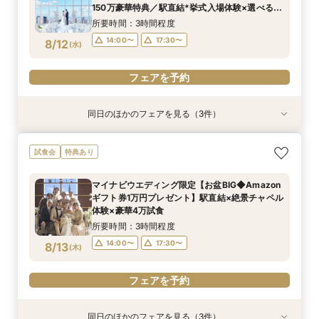
8/11
8/11
150万豪華特典／駅直結*挙式入場体験×選べる2
(
(
火
火
)
)
17:30〜
17:30〜
つの会場見学
所要時間：3時間程度
フェアを予約
フェアを予約
14:00〜
17:30〜
8/12
(
水
)
フェアを予約
同日のほかのフェアを見る（3件）
試食会
試食会
試食会
特典あり
特典あり
特典あり
当日予約OK！絶景*天空チャペル&上質空間体験
当日◎【2名～OK！少人数婚】大阪駅直結*絶景
【平日夜限定】地上150m絶景ナイトウェディン
試食会
特典あり
*模擬挙式×安心相談会×人気ドレス特典×豪華試
チャペル×相談会
グ×クイック相談会
食
所要時間：3時間程度
所要時間：2時間程度
マイナビウエディング限定【お盆BIG◆Amazon
所要時間：3時間程度
14:00〜
17:30〜
17:30〜
ギフト券1万円プレゼント】駅直結×絶景チャペル
10:00〜
8/12
8/12
8/12
体験×豪華4万試食
(
(
(
水
水
水
)
)
)
所要時間：3時間程度
フェアを予約
フェアを予約
フェアを予約
14:00〜
17:30〜
8/13
(
木
)
フェアを予約
同日のほかのフェアを見る（3件）
試食会
試食会
試食会
特典あり
特典あり
特典あり