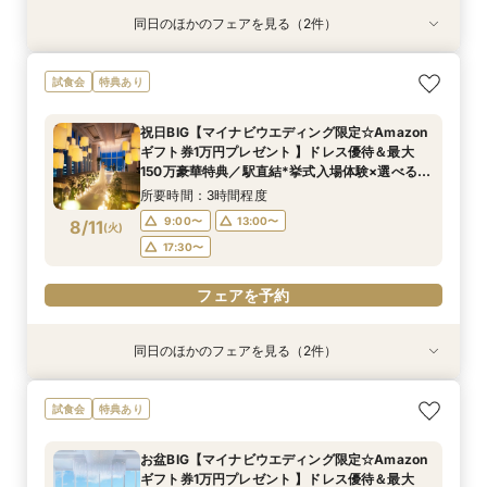
同日のほかのフェアを見る（2件）
特典あり
試食会
特典あり
【初めてでも安心】地上150m*天空チャペル×三
＼地上150mからの絶景＆演出まるごと体験／貸
試食会
特典あり
ツ星試食*相談会
切空間*全館ALL見学×シェフ監修豪華試食
所要時間：3時間程度
所要時間：3時間程度
祝日BIG【マイナビウエディング限定☆Amazon
14:00〜
14:00〜
17:30〜
17:30〜
ギフト券1万円プレゼント 】ドレス優待＆最大
8/10
8/10
150万豪華特典／駅直結*挙式入場体験×選べる2
(
(
月
月
)
)
つの会場見学
所要時間：3時間程度
フェアを予約
フェアを予約
9:00〜
13:00〜
8/11
(
火
)
17:30〜
フェアを予約
同日のほかのフェアを見る（2件）
試食会
試食会
特典あり
特典あり
【ドレス1着プレゼント】地上150mチャペルで叶
【2名～少人数婚】大阪駅直結◆地上150mの絶
試食会
特典あり
う憧れ花嫁体験
景×美食で叶える上質プライベートウエディング
所要時間：3時間程度
所要時間：3時間程度
お盆BIG【マイナビウエディング限定☆Amazon
9:00〜
9:00〜
13:00〜
13:00〜
ギフト券1万円プレゼント 】ドレス優待＆最大