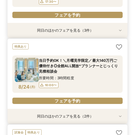
17:30〜
フェアを予約
同日のほかのフェアを見る（3件）
試食会
試食会
試食会
特典あり
特典あり
特典あり
【ドレス1着プレゼント】地上150mチャペルで叶
【2名～少人数婚】大阪駅直結*貸切空間で叶え
【料理重視*必見】料理ランクUP優待*140万特
特典あり
う憧れ花嫁体験
る洗練W
典×天空チャペル
所要時間：3時間程度
所要時間：3時間程度
所要時間：3時間程度
当日予約OK！＼月曜見学限定／最大140万円ご
9:00〜
9:00〜
9:00〜
13:00〜
13:00〜
13:00〜
優待付き◎全館ALL開放*プランナーとじっくり
8/23
8/23
8/23
見積相談会
(
(
(
日
日
日
)
)
)
17:30〜
17:30〜
17:30〜
所要時間：3時間程度
フェアを予約
フェアを予約
フェアを予約
10:00〜
8/24
(
月
)
フェアを予約
同日のほかのフェアを見る（2件）
特典あり
試食会
特典あり
【初めてでも安心】地上150m*天空チャペル×デ
＼地上150mからの絶景＆演出まるごと体験／貸
試食会
特典あり