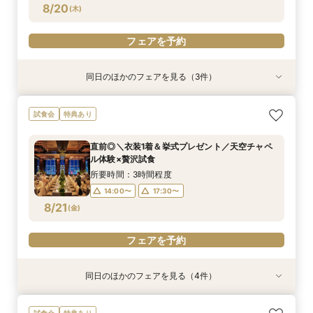
フェアを予約
フェアを予約
フェアを予約
8/20
(
木
)
フェアを予約
同日のほかのフェアを見る（3件）
試食会
試食会
試食会
特典あり
特典あり
特典あり
当日予約OK！絶景*天空チャペル&上質空間体験
当日◎【2名～OK！少人数婚】大阪駅直結*絶景
【平日夜限定】地上150m絶景ナイトウェディン
試食会
特典あり
*模擬挙式×安心相談会×人気ドレス特典×豪華試
チャペル×相談会
グ×クイック相談会
食
所要時間：3時間程度
所要時間：2時間程度
直前◎＼衣装1着＆挙式プレゼント／天空チャペ
所要時間：3時間程度
14:00〜
17:30〜
17:30〜
ル体験×贅沢試食
10:00〜
8/20
8/20
8/20
(
(
(
木
木
木
)
)
)
所要時間：3時間程度
14:00〜
17:30〜
フェアを予約
フェアを予約
フェアを予約
8/21
(
金
)
フェアを予約
同日のほかのフェアを見る（4件）
試食会
試食会
試食会
試食会
特典あり
特典あり
特典あり
特典あり
当日予約OK！絶景*天空チャペル&上質空間体験
当日◎【2名～OK！少人数婚】大阪駅直結*絶景
【平日夜限定】地上150m絶景ナイトウェディン
【平日人気◆最大140万優待】絶景チャペル×全
試食会
特典あり