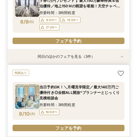
ト券1万円プレゼント 】最大150万豪華特典＆宿
8/8
8/8
泊優待／地上150Ｍの眺望を堪能！天空チャペル
(
(
土
土
)
)
17:30〜
17:30〜
で感動挙式&上質貸切体験*BIGフェア
所要時間：3時間程度
フェアを予約
フェアを予約
9:00〜
13:30〜
8/9
(
日
)
17:30〜
フェアを予約
同日のほかのフェアを見る（3件）
試食会
試食会
試食会
特典あり
特典あり
特典あり
【ドレス1着プレゼント】地上150mチャペルで叶
【2名～少人数婚】大阪駅直結*貸切空間で叶え
【料理重視*必見】料理ランクUP優待*140万特
特典あり
う憧れ花嫁体験
る洗練W
典×天空チャペル
所要時間：3時間程度
所要時間：3時間程度
所要時間：3時間程度
当日予約OK！＼月曜見学限定／最大140万円ご
9:00〜
9:00〜
9:00〜
13:30〜
13:30〜
13:30〜
優待付き◎全館ALL開放*プランナーとじっくり
8/9
8/9
8/9
見積相談会
(
(
(
日
日
日
)
)
)
17:30〜
17:30〜
17:30〜
所要時間：3時間程度
フェアを予約
フェアを予約
フェアを予約
10:00〜
8/10
(
月
)
フェアを予約