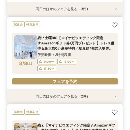
同日のほかのフェアを見る（3件）
試食会
試食会
試食会
特典あり
特典あり
特典あり
当日◎【2名～OK！少人数婚】大阪駅直結*絶景
【平日夜限定】地上150m絶景ナイトウェディン
【平日人気◆最大140万優待】絶景チャペル×全
試食会
特典あり
チャペル×相談会
グ×クイック相談会
館開放×絶品試食
所要時間：3時間程度
所要時間：2時間程度
所要時間：3時間程度
残1*土曜BIG【マイナビウエディング限定
14:00〜
14:00〜
17:30〜
17:30〜
17:30〜
☆Amazonギフト券1万円プレゼント 】ドレス優
8/7
8/7
8/7
待＆最大150万豪華特典／駅直結*挙式入場体験×
(
(
(
金
金
金
)
)
)
選べる2つの会場見学
所要時間：3時間程度
フェアを予約
フェアを予約
フェアを予約
9:00〜
13:00〜
8/8
(
土
)
17:30〜
フェアを予約
同日のほかのフェアを見る（2件）
試食会
試食会
特典あり
特典あり
【ドレス1着プレゼント】地上150mチャペルで叶
【2名～少人数婚】大阪駅直結◆地上150mの絶
試食会
特典あり
う憧れ花嫁体験
景×美食で叶える上質プライベートウエディング
所要時間：3時間程度
所要時間：3時間程度
残▲【マイナビウエディング限定☆Amazonギフ
9:00〜
9:00〜
13:00〜
13:00〜