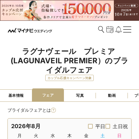
ラグナヴェール　プレミア 
(LAGUNAVEIL PREMIER）のブラ
イダルフェア
カップル応援キャンペーン対象
フェア
基本情報
写真
動画
プ
ブライダルフェアとは
2026年8月
平日
土日祝
月
火
水
木
金
土
日