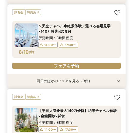
【ドレス1着プレゼント】地上150mチャペルで叶
【料理重視*必見】料理ランクUP優待*140万特
【2名～少人数婚】大阪駅直結*貸切空間で叶え
試食会
特典あり
う憧れ花嫁体験
典×天空チャペル
る洗練W
所要時間：3時間程度
所要時間：3時間程度
所要時間：3時間程度
＼天空チャペル◆絶景体験／選べる会場見学
9:00〜
9:00〜
9:00〜
13:30〜
13:30〜
13:30〜
×140万特典×試食付
8/16
8/16
8/16
(
(
(
日
日
日
)
)
)
17:30〜
17:30〜
17:30〜
所要時間：3時間程度
14:00〜
17:30〜
フェアを予約
フェアを予約
フェアを予約
8/19
(
水
)
フェアを予約
同日のほかのフェアを見る（3件）
試食会
試食会
試食会
特典あり
特典あり
特典あり
当日予約OK！絶景*天空チャペル&上質空間体験
【平日夜限定】地上150m絶景ナイトウェディン
当日◎【2名～OK！少人数婚】大阪駅直結*絶景
試食会
特典あり
*模擬挙式×安心相談会×人気ドレス特典×豪華試
グ×クイック相談会
チャペル×相談会
食
所要時間：2時間程度
所要時間：3時間程度
【平日人気◆最大140万優待】絶景チャペル体験
所要時間：3時間程度
14:00〜
17:30〜
17:30〜
×全館開放×試食
10:00〜
8/19
8/19
8/19
(
(
(
水
水
水
)
)
)
所要時間：3時間程度
14:00〜
17:30〜