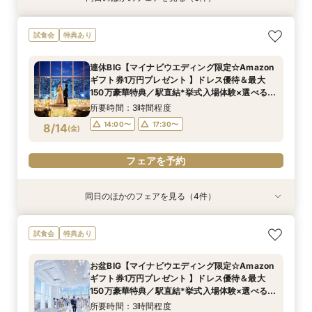
当日予約OK！絶景*天空チャペル&上質空間体験
【平日夜限定】地上150m絶景ナイトウェディン
当日◎【2名～OK！少人数婚】大阪駅直結*絶景
試食会
特典あり
*模擬挙式×安心相談会×人気ドレス特典×豪華試
グ×クイック相談会
チャペル×相談会
食
所要時間：2時間程度
所要時間：3時間程度
連休BIG【マイナビウエディング限定☆Amazon
所要時間：3時間程度
14:00〜
17:30〜
17:30〜
ギフト券1万円プレゼント 】ドレス優待＆最大
10:00〜
8/13
8/13
8/13
150万豪華特典／駅直結*挙式入場体験×選べる2
(
(
(
木
木
木
)
)
)
つの会場見学
所要時間：3時間程度
フェアを予約
フェアを予約
フェアを予約
14:00〜
17:30〜
8/14
(
金
)
フェアを予約
同日のほかのフェアを見る（4件）
試食会
試食会
試食会
試食会
特典あり
特典あり
特典あり
特典あり
当日予約OK！絶景*天空チャペル&上質空間体験
当日◎【2名～OK！少人数婚】大阪駅直結*絶景
【平日夜限定】地上150m絶景ナイトウェディン
【平日人気◆最大140万優待】絶景チャペル×全
試食会
特典あり
*模擬挙式×安心相談会×人気ドレス特典×豪華試
チャペル×相談会
グ×クイック相談会
館開放×絶品試食
食
所要時間：3時間程度
所要時間：2時間程度
所要時間：3時間程度
お盆BIG【マイナビウエディング限定☆Amazon
所要時間：3時間程度
14:00〜
14:00〜
17:30〜
17:30〜
17:30〜
ギフト券1万円プレゼント 】ドレス優待＆最大
10:00〜
8/14
8/14
8/14
8/14
150万豪華特典／駅直結*挙式入場体験×選べる2
(
(
(
(
金
金
金
金
)
)
)
)
つの会場見学
所要時間：3時間程度