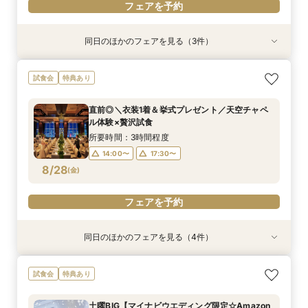
フェアを予約
同日のほかのフェアを見る（3件）
試食会
試食会
試食会
特典あり
特典あり
特典あり
当日予約OK！絶景*天空チャペル&上質空間体験
【平日夜限定】地上150m絶景ナイトウェディン
当日◎【2名～OK！少人数婚】大阪駅直結*絶景
試食会
特典あり
*模擬挙式×安心相談会×人気ドレス特典×豪華試
グ×クイック相談会
チャペル×相談会
食
所要時間：2時間程度
所要時間：3時間程度
直前◎＼衣装1着＆挙式プレゼント／天空チャペ
所要時間：3時間程度
14:00〜
17:30〜
17:30〜
ル体験×贅沢試食
10:00〜
8/27
8/27
8/27
(
(
(
木
木
木
)
)
)
所要時間：3時間程度
14:00〜
17:30〜
フェアを予約
フェアを予約
フェアを予約
8/28
(
金
)
フェアを予約
同日のほかのフェアを見る（4件）
試食会
試食会
試食会
試食会
特典あり
特典あり
特典あり
特典あり
当日予約OK！絶景*天空チャペル&上質空間体験
当日◎【2名～OK！少人数婚】大阪駅直結*絶景
【平日夜限定】地上150m絶景ナイトウェディン
【平日人気◆最大140万優待】絶景チャペル×全
試食会
特典あり
*模擬挙式×安心相談会×人気ドレス特典×豪華試
チャペル×相談会
グ×クイック相談会
館開放×絶品試食
食
所要時間：3時間程度
所要時間：2時間程度
所要時間：3時間程度
土曜BIG【マイナビウエディング限定☆Amazon