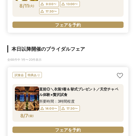
9:00〜
13:00〜
8/11
(
火
)
17:30〜
フェアを予約
本日以降開催のブライダルフェア
全68件中 1件〜20件表示
試食会
特典あり
直前◎＼衣装1着＆挙式プレゼント／天空チャペ
ル体験×贅沢試食
所要時間：3時間程度
14:00〜
17:30〜
8/7
(
金
)
フェアを予約