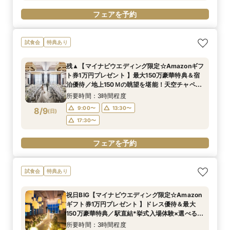
フェアを予約
試食会
特典あり
残▲【マイナビウエディング限定☆Amazonギフ
ト券1万円プレゼント 】最大150万豪華特典＆宿
泊優待／地上150Ｍの眺望を堪能！天空チャペル
で感動挙式&上質貸切体験*BIGフェア
所要時間：3時間程度
9:00〜
13:30〜
8/9
(
日
)
17:30〜
フェアを予約
試食会
特典あり
祝日BIG【マイナビウエディング限定☆Amazon
ギフト券1万円プレゼント 】ドレス優待＆最大
150万豪華特典／駅直結*挙式入場体験×選べる2
つの会場見学
所要時間：3時間程度