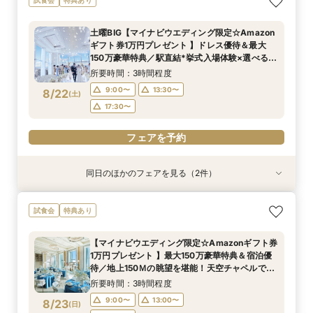
*模擬挙式×安心相談会×人気ドレス特典×豪華試
チャペル×相談会
グ×クイック相談会
館開放×絶品試食
食
所要時間：3時間程度
所要時間：2時間程度
所要時間：3時間程度
土曜BIG【マイナビウエディング限定☆Amazon
所要時間：3時間程度
14:00〜
14:00〜
17:30〜
17:30〜
17:30〜
ギフト券1万円プレゼント 】ドレス優待＆最大
10:00〜
8/21
8/21
8/21
8/21
150万豪華特典／駅直結*挙式入場体験×選べる2
(
(
(
(
金
金
金
金
)
)
)
)
つの会場見学
所要時間：3時間程度
フェアを予約
フェアを予約
フェアを予約
フェアを予約
9:00〜
13:30〜
8/22
(
土
)
17:30〜
フェアを予約
同日のほかのフェアを見る（2件）
試食会
試食会
特典あり
特典あり
【ドレス1着プレゼント】地上150mチャペルで叶
【2名～少人数婚】大阪駅直結◆地上150mの絶
試食会
特典あり
う憧れ花嫁体験
景×美食で叶える上質プライベートウエディング
所要時間：3時間程度
所要時間：3時間程度
【マイナビウエディング限定☆Amazonギフト券
9:00〜
9:00〜
13:30〜
13:30〜
1万円プレゼント 】最大150万豪華特典＆宿泊優
8/22
8/22
待／地上150Ｍの眺望を堪能！天空チャペルで感
(
(
土
土
)
)
17:30〜
17:30〜
動挙式&上質貸切体験*BIGフェア
所要時間：3時間程度
フェアを予約
フェアを予約
9:00〜
13:00〜
8/23
(
日
)