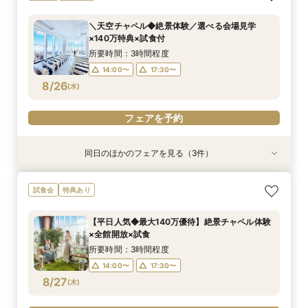
ザート試食*相談会
切空間*全館ALL見学×パティシエ特製デザート
試食
所要時間：3時間程度
＼天空チャペル◆絶景体験／選べる会場見学
所要時間：3時間程度
14:00〜
17:30〜
×140万特典×試食付
14:00〜
17:30〜
8/24
8/24
(
(
月
月
)
)
所要時間：3時間程度
14:00〜
17:30〜
フェアを予約
フェアを予約
8/26
(
水
)
フェアを予約
同日のほかのフェアを見る（3件）
試食会
試食会
試食会
特典あり
特典あり
特典あり
当日予約OK！絶景*天空チャペル&上質空間体験
当日◎【2名～OK！少人数婚】大阪駅直結*絶景
【平日夜限定】地上150m絶景ナイトウェディン
試食会
特典あり
*模擬挙式×安心相談会×人気ドレス特典×豪華試
チャペル×相談会
グ×クイック相談会
食
所要時間：3時間程度
所要時間：2時間程度
【平日人気◆最大140万優待】絶景チャペル体験
所要時間：3時間程度
14:00〜
17:30〜
17:30〜
×全館開放×試食
10:00〜
8/26
8/26
8/26
(
(
(
水
水
水
)
)
)
所要時間：3時間程度
14:00〜
17:30〜
フェアを予約
フェアを予約
フェアを予約
8/27
(
木
)