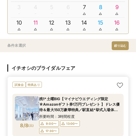
3
4
5
6
7
8
9
10
11
12
13
14
15
16
条件未選択
絞り込む
イチオシのブライダルフェア
試食会
特典あり
残1*土曜BIG【マイナビウエディング限定
☆Amazonギフト券1万円プレゼント 】ドレス優
待＆最大150万豪華特典／駅直結*挙式入場体験×
選べる2つの会場見学
所要時間：3時間程度
9:00〜
13:00〜
8/8
(
土
)
17:30〜