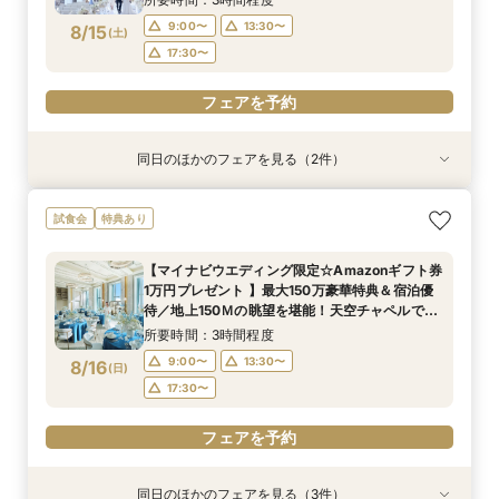
フェアを予約
フェアを予約
フェアを予約
フェアを予約
9:00〜
13:30〜
8/15
(
土
)
17:30〜
フェアを予約
同日のほかのフェアを見る（2件）
試食会
試食会
特典あり
特典あり
【ドレス1着プレゼント】地上150mチャペルで叶
【2名～少人数婚】大阪駅直結◆地上150mの絶
試食会
特典あり
う憧れ花嫁体験
景×美食で叶える上質プライベートウエディング
所要時間：3時間程度
所要時間：3時間程度
【マイナビウエディング限定☆Amazonギフト券
9:00〜
9:00〜
13:30〜
13:30〜
1万円プレゼント 】最大150万豪華特典＆宿泊優
8/15
8/15
待／地上150Ｍの眺望を堪能！天空チャペルで感
(
(
土
土
)
)
17:30〜
17:30〜
動挙式&上質貸切体験*BIGフェア
所要時間：3時間程度
フェアを予約
フェアを予約
9:00〜
13:30〜
8/16
(
日
)
17:30〜
フェアを予約
同日のほかのフェアを見る（3件）
試食会
試食会
試食会
特典あり
特典あり
特典あり