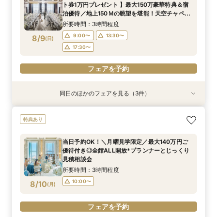
9:00〜
9:00〜
13:00〜
13:00〜
ト券1万円プレゼント 】最大150万豪華特典＆宿
8/8
8/8
泊優待／地上150Ｍの眺望を堪能！天空チャペル
(
(
土
土
)
)
17:30〜
17:30〜
で感動挙式&上質貸切体験*BIGフェア
所要時間：3時間程度
フェアを予約
フェアを予約
9:00〜
13:30〜
8/9
(
日
)
17:30〜
フェアを予約
同日のほかのフェアを見る（3件）
試食会
試食会
試食会
特典あり
特典あり
特典あり
【ドレス1着プレゼント】地上150mチャペルで叶
【2名～少人数婚】大阪駅直結*貸切空間で叶え
【料理重視*必見】料理ランクUP優待*140万特
特典あり
う憧れ花嫁体験
る洗練W
典×天空チャペル
所要時間：3時間程度
所要時間：3時間程度
所要時間：3時間程度
当日予約OK！＼月曜見学限定／最大140万円ご
9:00〜
9:00〜
9:00〜
13:30〜
13:30〜
13:30〜
優待付き◎全館ALL開放*プランナーとじっくり
8/9
8/9
8/9
見積相談会
(
(
(
日
日
日
)
)
)
17:30〜
17:30〜
17:30〜
所要時間：3時間程度
フェアを予約
フェアを予約
フェアを予約
10:00〜
8/10
(
月
)
フェアを予約