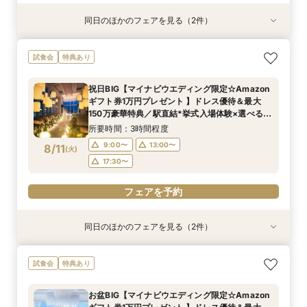
同日のほかのフェアを見る（2件）
特典あり
試食会
特典あり
【初めてでも安心】地上150m*天空チャペル×三
＼地上150mからの絶景＆演出まるごと体験／貸
試食会
特典あり
ツ星試食*相談会
切空間*全館ALL見学×シェフ監修豪華試食
所要時間：3時間程度
所要時間：3時間程度
祝日BIG【マイナビウエディング限定☆Amazon
14:00〜
14:00〜
17:30〜
17:30〜
ギフト券1万円プレゼント 】ドレス優待＆最大
8/10
8/10
150万豪華特典／駅直結*挙式入場体験×選べる2
(
(
月
月
)
)
つの会場見学
所要時間：3時間程度
フェアを予約
フェアを予約
9:00〜
13:00〜
8/11
(
火
)
17:30〜
フェアを予約
同日のほかのフェアを見る（2件）
試食会
試食会
特典あり
特典あり
【ドレス1着プレゼント】地上150mチャペルで叶
【2名～少人数婚】大阪駅直結◆地上150mの絶
試食会
特典あり
う憧れ花嫁体験
景×美食で叶える上質プライベートウエディング
所要時間：3時間程度
所要時間：3時間程度
お盆BIG【マイナビウエディング限定☆Amazon
9:00〜
9:00〜
13:00〜
13:00〜