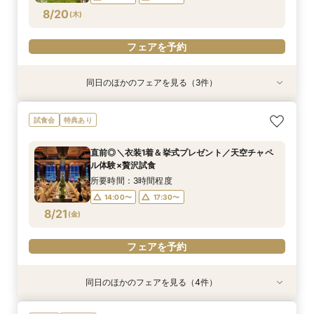
フェアを予約
フェアを予約
フェアを予約
8/20
(
木
)
フェアを予約
同日のほかのフェアを見る（3件）
試食会
試食会
試食会
特典あり
特典あり
特典あり
当日◎【2名～OK！少人数婚】大阪駅直結*絶景
当日予約OK！絶景*天空チャペル&上質空間体験
【平日夜限定】地上150m絶景ナイトウェディン
試食会
特典あり
チャペル×相談会
*模擬挙式×安心相談会×人気ドレス特典×豪華試
グ×クイック相談会
食
所要時間：3時間程度
所要時間：2時間程度
直前◎＼衣装1着＆挙式プレゼント／天空チャペ
所要時間：3時間程度
14:00〜
17:30〜
17:30〜
ル体験×贅沢試食
10:00〜
8/20
8/20
8/20
(
(
(
木
木
木
)
)
)
所要時間：3時間程度
14:00〜
17:30〜
フェアを予約
フェアを予約
フェアを予約
8/21
(
金
)
フェアを予約
同日のほかのフェアを見る（4件）
試食会
試食会
試食会
試食会
特典あり
特典あり
特典あり
特典あり