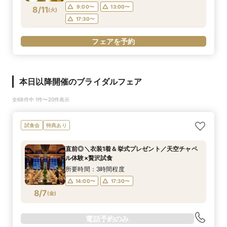
9:00〜
13:00〜
8/11
(
火
)
17:30〜
フェアを予約
本日以降開催のブライダルフェア
全68件中 1件〜20件表示
試食会
特典あり
直前◎＼衣装1着＆挙式プレゼント／天空チャペ
ル体験×贅沢試食
所要時間：3時間程度
14:00〜
17:30〜
8/7
(
金
)
電話予約のみ