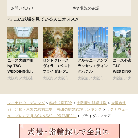
お問い合わせ
空き状況の確認
この式場を見ている人にオススメ
ニーズ大阪本町
セントグレース
アルモニーアンブ
ニーズ心斎橋 b
by T&G
ヴィラ ●ベスト
ラッセウエディン
T&G
WEDDING(旧 ア
ブライダル グ
グホテル
WEDDING(旧
クアガーデンテラ
ループ
ルモニーアン
大阪府／大阪市北
大阪府／大阪市南
大阪府／大阪市北
大阪府／大阪
ス 大阪)
ラッセイット
部・北摂・京阪
部・東大阪
部・北摂・京阪
部・東大阪
ス)
マイナビウエディング
>
結婚式場TOP
>
大阪府の結婚式場
>
大阪市北
部・北摂・京阪の結婚式場
>
梅田の結婚式場ランキング
>
ラグナヴェー
ル プレミア (LAGUNAVEIL PREMIER）
>
ブライダルフェア