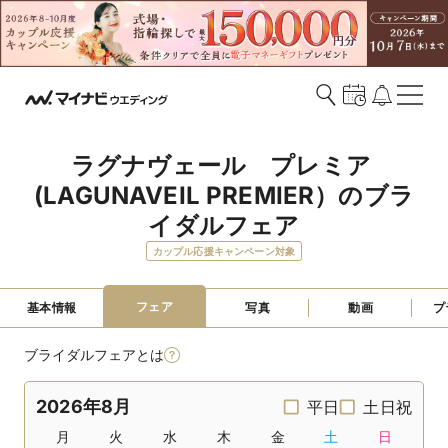
ラグナヴェール　プレミア 
(LAGUNAVEIL PREMIER）のブラ
イダルフェア
カップル応援キャンペーン対象
フェア
基本情報
写真
動画
プ
ブライダルフェアとは
2026年8月
平日
土日祝
月
火
水
木
金
土
日