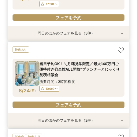
17:30〜
フェアを予約
同日のほかのフェアを見る（3件）
試食会
試食会
試食会
特典あり
特典あり
特典あり
【ドレス1着プレゼント】地上150mチャペルで叶
【2名～少人数婚】大阪駅直結*貸切空間で叶え
【料理重視*必見】料理ランクUP優待*140万特
特典あり
う憧れ花嫁体験
る洗練W
典×天空チャペル
所要時間：3時間程度
所要時間：3時間程度
所要時間：3時間程度
当日予約OK！＼月曜見学限定／最大140万円ご
9:00〜
9:00〜
9:00〜
13:00〜
13:00〜
13:00〜
優待付き◎全館ALL開放*プランナーとじっくり
8/23
8/23
8/23
見積相談会
(
(
(
日
日
日
)
)
)
17:30〜
17:30〜
17:30〜
所要時間：3時間程度
フェアを予約
フェアを予約
フェアを予約
10:00〜
8/24
(
月
)
フェアを予約
同日のほかのフェアを見る（2件）
特典あり
試食会
特典あり
【初めてでも安心】地上150m*天空チャペル×デ
＼地上150mからの絶景＆演出まるごと体験／貸
試食会
特典あり