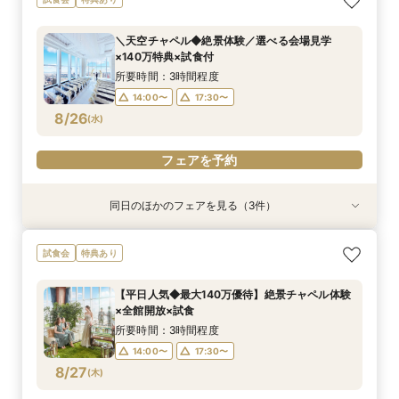
ザート試食*相談会
切空間*全館ALL見学×パティシエ特製デザート
試食
所要時間：3時間程度
＼天空チャペル◆絶景体験／選べる会場見学
所要時間：3時間程度
14:00〜
17:30〜
×140万特典×試食付
14:00〜
17:30〜
8/24
8/24
(
(
月
月
)
)
所要時間：3時間程度
14:00〜
17:30〜
フェアを予約
フェアを予約
8/26
(
水
)
フェアを予約
同日のほかのフェアを見る（3件）
試食会
試食会
試食会
特典あり
特典あり
特典あり
当日◎【2名～OK！少人数婚】大阪駅直結*絶景
当日予約OK！絶景*天空チャペル&上質空間体験
【平日夜限定】地上150m絶景ナイトウェディン
試食会
特典あり
チャペル×相談会
*模擬挙式×安心相談会×人気ドレス特典×豪華試
グ×クイック相談会
食
所要時間：3時間程度
所要時間：2時間程度
【平日人気◆最大140万優待】絶景チャペル体験
所要時間：3時間程度
14:00〜
17:30〜
17:30〜
×全館開放×試食
10:00〜
8/26
8/26
8/26
(
(
(
水
水
水
)
)
)
所要時間：3時間程度
14:00〜
17:30〜
フェアを予約
フェアを予約
フェアを予約
8/27
(
木
)