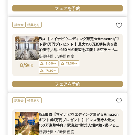
フェアを予約
試食会
特典あり
残▲【マイナビウエディング限定☆Amazonギフ
ト券1万円プレゼント 】最大150万豪華特典＆宿
泊優待／地上150Ｍの眺望を堪能！天空チャペル
で感動挙式&上質貸切体験*BIGフェア
所要時間：3時間程度
9:00〜
13:30〜
8/9
(
日
)
17:30〜
フェアを予約
試食会
特典あり
祝日BIG【マイナビウエディング限定☆Amazon
ギフト券1万円プレゼント 】ドレス優待＆最大
150万豪華特典／駅直結*挙式入場体験×選べる2
つの会場見学
所要時間：3時間程度