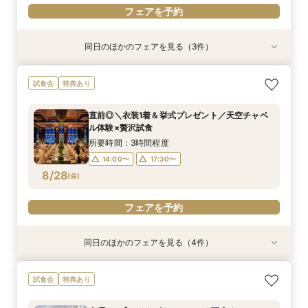
フェアを予約
同日のほかのフェアを見る（3件）
試食会
試食会
試食会
特典あり
特典あり
特典あり
当日予約OK！絶景*天空チャペル&上質空間体験
【平日夜限定】地上150m絶景ナイトウェディン
当日◎【2名～OK！少人数婚】大阪駅直結*絶景
試食会
特典あり
*模擬挙式×安心相談会×人気ドレス特典×豪華試
グ×クイック相談会
チャペル×相談会
食
所要時間：2時間程度
所要時間：3時間程度
直前◎＼衣装1着＆挙式プレゼント／天空チャペ
所要時間：3時間程度
14:00〜
17:30〜
17:30〜
ル体験×贅沢試食
10:00〜
8/27
8/27
8/27
(
(
(
木
木
木
)
)
)
所要時間：3時間程度
14:00〜
17:30〜
フェアを予約
フェアを予約
フェアを予約
8/28
(
金
)
フェアを予約
同日のほかのフェアを見る（4件）
試食会
試食会
試食会
試食会
特典あり
特典あり
特典あり
特典あり
当日◎【2名～OK！少人数婚】大阪駅直結*絶景
【平日人気◆最大140万優待】絶景チャペル×全
当日予約OK！絶景*天空チャペル&上質空間体験
【平日夜限定】地上150m絶景ナイトウェディン
試食会
特典あり
チャペル×相談会
館開放×絶品試食
*模擬挙式×安心相談会×人気ドレス特典×豪華試
グ×クイック相談会
食
所要時間：3時間程度
所要時間：3時間程度
所要時間：2時間程度