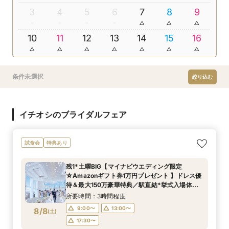
3
4
5
6
7
8
9
10
11
12
13
14
15
16
条件未選択
絞り込む
イチオシのブライダルフェア
試食会
特典あり
残1*土曜BIG【マイナビウエディング限定
☆Amazonギフト券1万円プレゼント 】ドレス優
待＆最大150万豪華特典／駅直結*挙式入場体験×
選べる2つの会場見学
所要時間：3時間程度
9:00〜
13:00〜
8/8
(
土
)
17:30〜