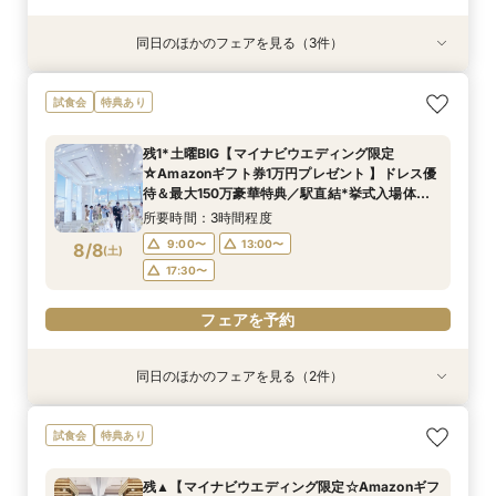
同日のほかのフェアを見る（3件）
試食会
試食会
試食会
特典あり
特典あり
特典あり
当日◎【2名～OK！少人数婚】大阪駅直結*絶景
【平日人気◆最大140万優待】絶景チャペル×全
【平日夜限定】地上150m絶景ナイトウェディン
試食会
特典あり
チャペル×相談会
館開放×絶品試食
グ×クイック相談会
所要時間：3時間程度
所要時間：3時間程度
所要時間：2時間程度
残1*土曜BIG【マイナビウエディング限定
14:00〜
14:00〜
17:30〜
17:30〜
17:30〜
☆Amazonギフト券1万円プレゼント 】ドレス優
8/7
8/7
8/7
待＆最大150万豪華特典／駅直結*挙式入場体験×
(
(
(
金
金
金
)
)
)
選べる2つの会場見学
所要時間：3時間程度
9:00〜
13:00〜
8/8
電話予約のみ
電話予約のみ
電話予約のみ
(
土
)
17:30〜
フェアを予約
同日のほかのフェアを見る（2件）
試食会
試食会
特典あり
特典あり
【ドレス1着プレゼント】地上150mチャペルで叶
【2名～少人数婚】大阪駅直結◆地上150mの絶
試食会
特典あり
う憧れ花嫁体験
景×美食で叶える上質プライベートウエディング
所要時間：3時間程度
所要時間：3時間程度
残▲【マイナビウエディング限定☆Amazonギフ