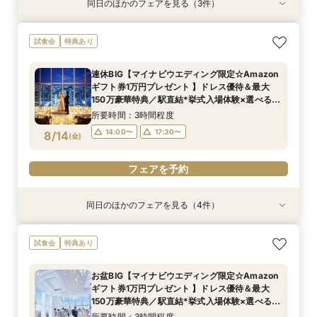
同日のほかのフェアを見る（3件）
試食会
試食会
試食会
特典あり
特典あり
特典あり
当日予約OK！絶景*天空チャペル&上質空間体験
当日◎【2名～OK！少人数婚】大阪駅直結*絶景
【平日夜限定】地上150m絶景ナイトウェディン
試食会
特典あり
*模擬挙式×安心相談会×人気ドレス特典×豪華試
チャペル×相談会
グ×クイック相談会
食
所要時間：3時間程度
所要時間：2時間程度
連休BIG【マイナビウエディング限定☆Amazon
所要時間：3時間程度
14:00〜
17:30〜
17:30〜
ギフト券1万円プレゼント 】ドレス優待＆最大
10:00〜
8/13
8/13
8/13
150万豪華特典／駅直結*挙式入場体験×選べる2
(
(
(
木
木
木
)
)
)
つの会場見学
所要時間：3時間程度
フェアを予約
フェアを予約
フェアを予約
14:00〜
17:30〜
8/14
(
金
)
フェアを予約
同日のほかのフェアを見る（4件）
試食会
試食会
試食会
試食会
特典あり
特典あり
特典あり
特典あり
当日◎【2名～OK！少人数婚】大阪駅直結*絶景
【最大140万優待】絶景チャペル×国産牛等*豪華
当日予約OK！絶景*天空チャペル&上質空間体験
【平日夜限定】地上150m絶景ナイトウェディン
試食会
特典あり
チャペル×相談会
4万試食
*模擬挙式×安心相談会×人気ドレス特典×豪華試
グ×クイック相談会
食
所要時間：3時間程度
所要時間：3時間程度
所要時間：2時間程度
お盆BIG【マイナビウエディング限定☆Amazon
所要時間：3時間程度
14:00〜
14:00〜
17:30〜
17:30〜
17:30〜
ギフト券1万円プレゼント 】ドレス優待＆最大
10:00〜
8/14
8/14
8/14
8/14
150万豪華特典／駅直結*挙式入場体験×選べる2
(
(
(
(
金
金
金
金
)
)
)
)
つの会場見学
所要時間：3時間程度