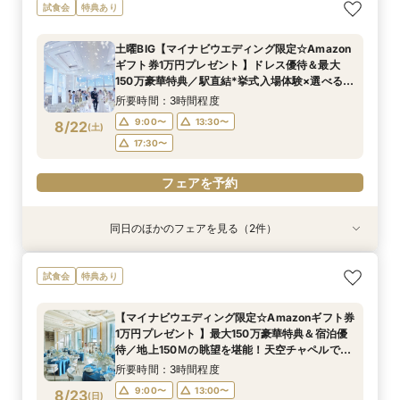
当日◎【2名～OK！少人数婚】大阪駅直結*絶景
【平日人気◆最大140万優待】絶景チャペル×全
当日予約OK！絶景*天空チャペル&上質空間体験
【平日夜限定】地上150m絶景ナイトウェディン
試食会
特典あり
チャペル×相談会
館開放×絶品試食
*模擬挙式×安心相談会×人気ドレス特典×豪華試
グ×クイック相談会
食
所要時間：3時間程度
所要時間：3時間程度
所要時間：2時間程度
土曜BIG【マイナビウエディング限定☆Amazon
所要時間：3時間程度
14:00〜
14:00〜
17:30〜
17:30〜
17:30〜
ギフト券1万円プレゼント 】ドレス優待＆最大
10:00〜
8/21
8/21
8/21
8/21
150万豪華特典／駅直結*挙式入場体験×選べる2
(
(
(
(
金
金
金
金
)
)
)
)
つの会場見学
所要時間：3時間程度
フェアを予約
フェアを予約
フェアを予約
フェアを予約
9:00〜
13:30〜
8/22
(
土
)
17:30〜
フェアを予約
同日のほかのフェアを見る（2件）
試食会
試食会
特典あり
特典あり
【ドレス1着プレゼント】地上150mチャペルで叶
【2名～少人数婚】大阪駅直結◆地上150mの絶
試食会
特典あり
う憧れ花嫁体験
景×美食で叶える上質プライベートウエディング
所要時間：3時間程度
所要時間：3時間程度
【マイナビウエディング限定☆Amazonギフト券
9:00〜
9:00〜
13:30〜
13:30〜
1万円プレゼント 】最大150万豪華特典＆宿泊優
8/22
8/22
待／地上150Ｍの眺望を堪能！天空チャペルで感
(
(
土
土
)
)
17:30〜
17:30〜
動挙式&上質貸切体験*BIGフェア
所要時間：3時間程度
フェアを予約
フェアを予約
9:00〜
13:00〜
8/23
(
日
)