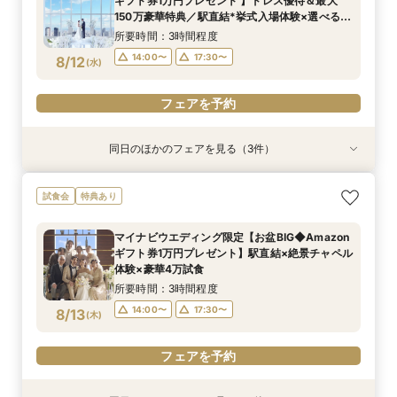
ギフト券1万円プレゼント 】ドレス優待＆最大
8/11
8/11
150万豪華特典／駅直結*挙式入場体験×選べる2
(
(
火
火
)
)
17:30〜
17:30〜
つの会場見学
所要時間：3時間程度
フェアを予約
フェアを予約
14:00〜
17:30〜
8/12
(
水
)
フェアを予約
同日のほかのフェアを見る（3件）
試食会
試食会
試食会
特典あり
特典あり
特典あり
当日◎【2名～OK！少人数婚】大阪駅直結*絶景
当日予約OK！絶景*天空チャペル&上質空間体験
【平日夜限定】地上150m絶景ナイトウェディン
試食会
特典あり
チャペル×相談会
*模擬挙式×安心相談会×人気ドレス特典×豪華試
グ×クイック相談会
食
所要時間：3時間程度
所要時間：2時間程度
マイナビウエディング限定【お盆BIG◆Amazon
所要時間：3時間程度
14:00〜
17:30〜
17:30〜
ギフト券1万円プレゼント】駅直結×絶景チャペル
10:00〜
8/12
8/12
8/12
体験×豪華4万試食
(
(
(
水
水
水
)
)
)
所要時間：3時間程度
フェアを予約
フェアを予約
フェアを予約
14:00〜
17:30〜
8/13
(
木
)
フェアを予約