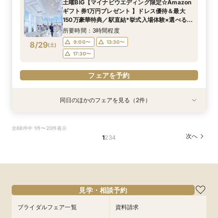
土曜BIG【マイナビウエディング限定☆Amazon
所要時間：3時間程度
14:00〜
14:00〜
17:30〜
17:30〜
17:30〜
ギフト券1万円プレゼント 】ドレス優待＆最大
10:00〜
8/28
8/28
8/28
8/28
150万豪華特典／駅直結*挙式入場体験×選べる2
(
(
(
(
金
金
金
金
)
)
)
)
つの会場見学
所要時間：3時間程度
フェアを予約
フェアを予約
フェアを予約
フェアを予約
9:00〜
13:30〜
8/29
(
土
)
17:30〜
フェアを予約
同日のほかのフェアを見る（2件）
試食会
試食会
特典あり
特典あり
【ドレス1着プレゼント】地上150mチャペルで叶
【2名～少人数婚】大阪駅直結◆地上150mの絶
全68件中 1件〜20件表示
う憧れ花嫁体験
景×美食で叶える上質プライベートウエディング
次へ
1
2
3
4
所要時間：3時間程度
所要時間：3時間程度
9:00〜
9:00〜
13:30〜
13:30〜
8/29
8/29
(
(
土
土
)
)
17:30〜
17:30〜
フェアを予約
フェアを予約
見学・相談予約
ブライダルフェア一覧
資料請求