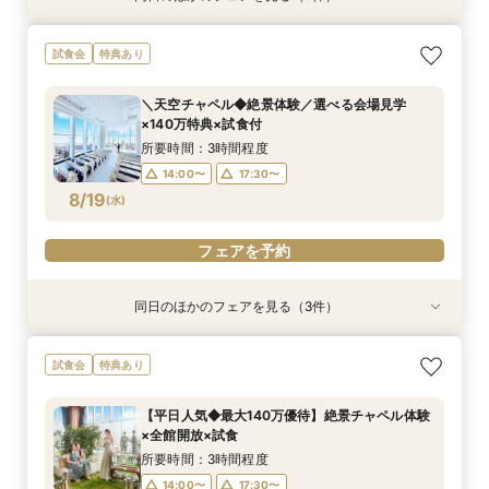
【料理重視*必見】料理ランクUP優待*140万特
【2名～少人数婚】大阪駅直結*貸切空間で叶え
【ドレス1着プレゼント】地上150mチャペルで叶
試食会
特典あり
典×天空チャペル
る洗練W
う憧れ花嫁体験
所要時間：3時間程度
所要時間：3時間程度
所要時間：3時間程度
＼天空チャペル◆絶景体験／選べる会場見学
9:00〜
9:00〜
9:00〜
13:30〜
13:30〜
13:30〜
×140万特典×試食付
8/16
8/16
8/16
(
(
(
日
日
日
)
)
)
17:30〜
17:30〜
17:30〜
所要時間：3時間程度
14:00〜
17:30〜
フェアを予約
フェアを予約
フェアを予約
8/19
(
水
)
フェアを予約
同日のほかのフェアを見る（3件）
試食会
試食会
試食会
特典あり
特典あり
特典あり
当日予約OK！絶景*天空チャペル&上質空間体験
【平日夜限定】地上150m絶景ナイトウェディン
当日◎【2名～OK！少人数婚】大阪駅直結*絶景
試食会
特典あり
*模擬挙式×安心相談会×人気ドレス特典×豪華試
グ×クイック相談会
チャペル×相談会
食
所要時間：2時間程度
所要時間：3時間程度
【平日人気◆最大140万優待】絶景チャペル体験
所要時間：3時間程度
14:00〜
17:30〜
17:30〜
×全館開放×試食
10:00〜
8/19
8/19
8/19
(
(
(
水
水
水
)
)
)
所要時間：3時間程度
14:00〜
17:30〜