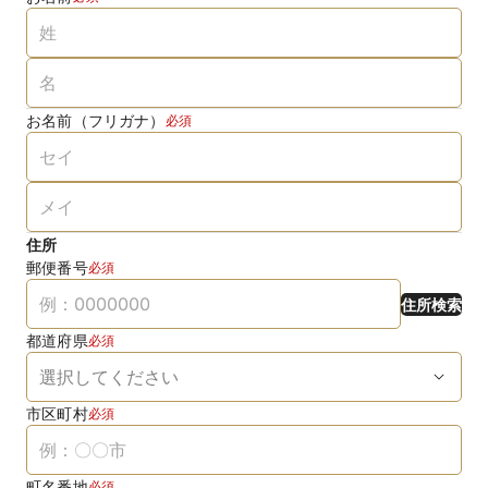
お名前（フリガナ）
必須
住所
郵便番号
必須
住所検索
都道府県
必須
市区町村
必須
町名番地
必須