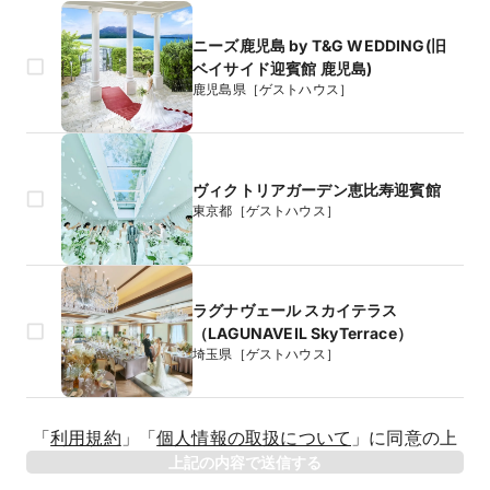
ニーズ鹿児島 by T&G WEDDING(旧
ベイサイド迎賓館 鹿児島)
鹿児島県［ゲストハウス］
ヴィクトリアガーデン恵比寿迎賓館
東京都［ゲストハウス］
ラグナヴェール スカイテラス
（LAGUNAVEIL SkyTerrace）
埼玉県［ゲストハウス］
生年月日
「
利用規約
」
「
個人情報の取扱について
」
に同意の上
年
上記の内容で送信する
相手のお名前