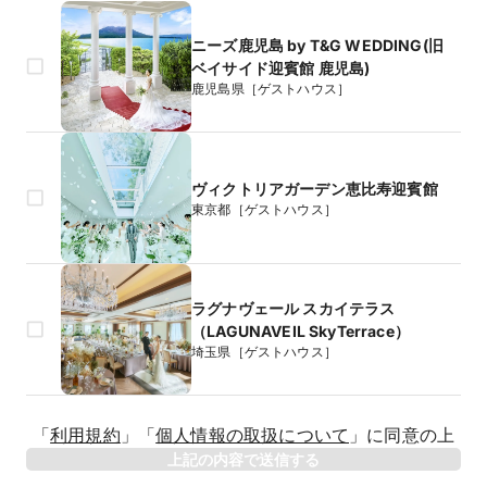
ニーズ鹿児島 by T&G WEDDING(旧
ベイサイド迎賓館 鹿児島)
鹿児島県［ゲストハウス］
ヴィクトリアガーデン恵比寿迎賓館
東京都［ゲストハウス］
ラグナヴェール スカイテラス
（LAGUNAVEIL SkyTerrace）
埼玉県［ゲストハウス］
生年月日
「
利用規約
」
「
個人情報の取扱について
」
に同意の上
年
上記の内容で送信する
相手のお名前