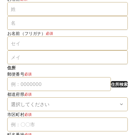
お名前（フリガナ）
必須
住所
郵便番号
必須
住所検索
都道府県
必須
市区町村
必須
町名番地
必須