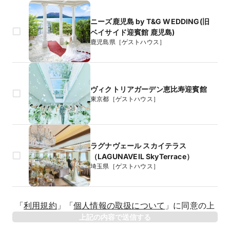
ニーズ鹿児島 by T&G WEDDING(旧
ベイサイド迎賓館 鹿児島)
鹿児島県［ゲストハウス］
ヴィクトリアガーデン恵比寿迎賓館
東京都［ゲストハウス］
ラグナヴェール スカイテラス
（LAGUNAVEIL SkyTerrace）
埼玉県［ゲストハウス］
生年月日
「
利用規約
」
「
個人情報の取扱について
」
に同意の上
年
上記の内容で送信する
相手のお名前