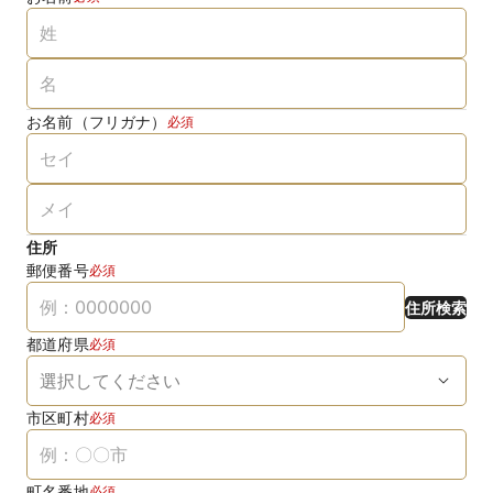
お名前（フリガナ）
必須
住所
郵便番号
必須
住所検索
都道府県
必須
市区町村
必須
町名番地
必須