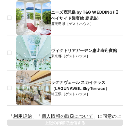
ニーズ鹿児島 by T&G WEDDING(旧
ベイサイド迎賓館 鹿児島)
鹿児島県［ゲストハウス］
ヴィクトリアガーデン恵比寿迎賓館
東京都［ゲストハウス］
ラグナヴェール スカイテラス
（LAGUNAVEIL SkyTerrace）
埼玉県［ゲストハウス］
生年月日
「
利用規約
」
「
個人情報の取扱について
」
に同意の上
年
上記の内容で送信する
相手のお名前