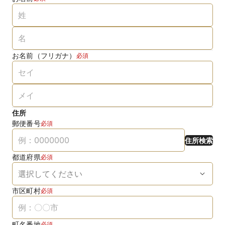
お名前（フリガナ）
必須
住所
郵便番号
必須
住所検索
都道府県
必須
市区町村
必須
町名番地
必須