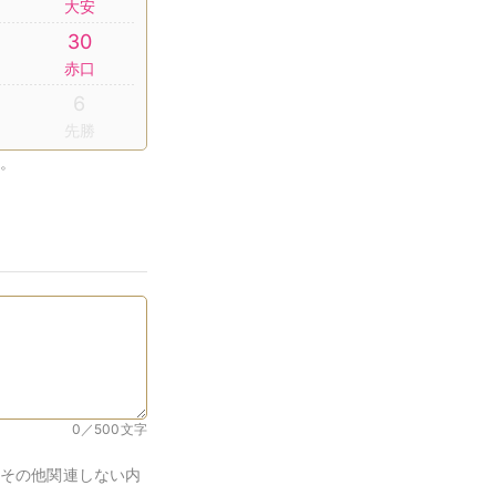
大安
30
赤口
6
先勝
。
0／500
文字
その他関連しない内