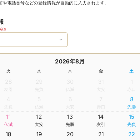
前や電話番号などの登録情報が自動的に入力されます。
報
必須
2026年8月
火
水
木
金
土
28
29
30
31
1
友引
先負
仏滅
大安
赤口
4
5
6
7
8
先負
仏滅
大安
赤口
先勝
11
12
13
14
15
仏滅
大安
先勝
友引
先負
18
19
20
21
22