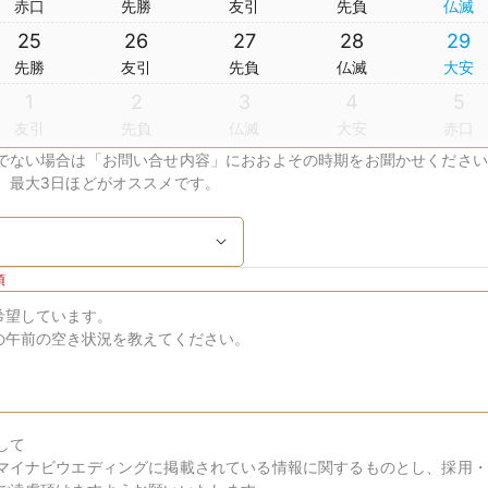
赤口
先勝
友引
先負
仏滅
25
26
27
28
29
先勝
友引
先負
仏滅
大安
1
2
3
4
5
友引
先負
仏滅
大安
赤口
でない場合は「お問い合せ内容」におおよその時期をお聞かせください
、最大3日ほどがオススメです。
須
して
マイナビウエディングに掲載されている情報に関するものとし、採用・