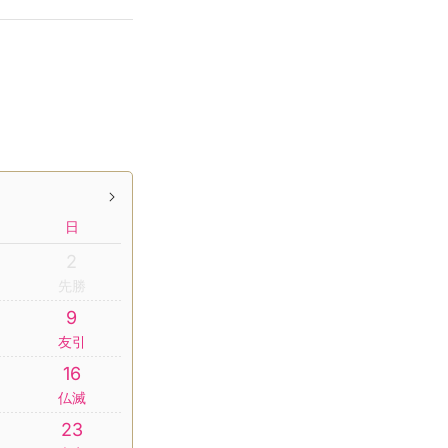
日
2
先勝
9
友引
16
仏滅
23