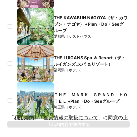
THE KAWABUN NAGOYA（ザ・カワ
ブン・ナゴヤ） ●Plan・Do・Seeグ
ループ
愛知県［ゲストハウス］
THE LUIGANS Spa ＆ Resort（ザ・
ルイガンズ.スパ ＆リゾート）
福岡県［ホテル］
ＴＨＥ ＭＡＲＫ ＧＲＡＮＤ ＨＯ
ＴＥＬ ●Plan・Do・Seeグループ
埼玉県［ホテル］
生年月日
「
利用規約
」
「
個人情報の取扱について
」
に同意の上
年
上記の内容で送信する
相手のお名前