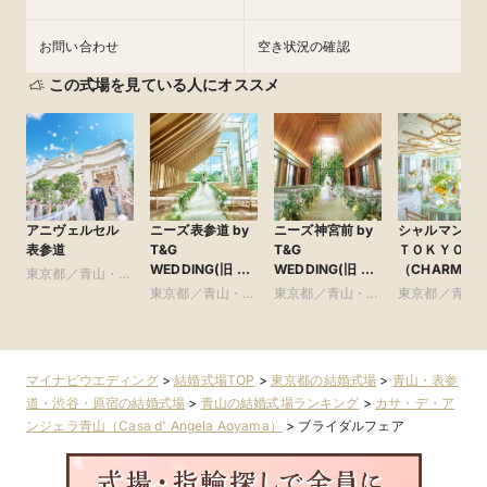
お問い合わせ
空き状況の確認
この式場を見ている人にオススメ
アニヴェルセル
ニーズ表参道 by
ニーズ神宮前 by
シャルマンシ
表参道
T&G
T&G
ＴＯＫＹＯ
WEDDING(旧 表
WEDDING(旧 ア
（CHARMAN
東京都／青山・表
参道TERRACE)
ルモニーソルーナ
SCENA
参道・渋谷・原宿
東京都／青山・表
東京都／青山・表
東京都／青山
表参道)
TOKYO）
参道・渋谷・原宿
参道・渋谷・原宿
参道・渋谷・
マイナビウエディング
>
結婚式場TOP
>
東京都の結婚式場
>
青山・表参
道・渋谷・原宿の結婚式場
>
青山の結婚式場ランキング
>
カサ・デ・ア
ンジェラ青山（Casa d' Angela Aoyama）
>
ブライダルフェア