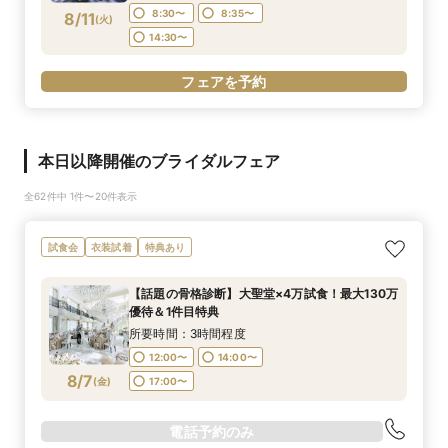
8:30〜
8:35〜
8/11
(
火
)
14:30〜
フェアを予約
本日以降開催のブライダルフェア
全62件中 1件〜20件表示
試食会
衣装試着
特典あり
【話題の骨格診断】大聖堂×4万試食！最大130万
優待＆1件目特典
所要時間：3時間程度
12:00〜
14:00〜
8/7
(
金
)
17:00〜
電話予約のみ