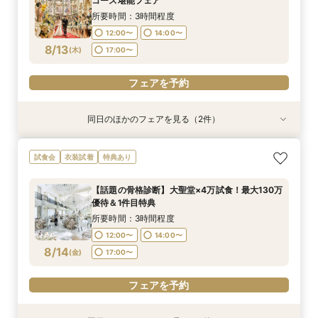
コース堪能フェア
8:30〜
8:30〜
8:35〜
8:35〜
8:35〜
8/11
8/11
8/11
8/11
8/11
(
(
(
(
(
火
火
火
火
火
)
)
)
)
)
14:30〜
14:30〜
所要時間：3時間程度
14:30〜
14:30〜
12:00〜
14:00〜
フェアを予約
フェアを予約
フェアを予約
8/13
(
木
)
17:00〜
フェアを予約
フェアを予約
フェアを予約
同日のほかのフェアを見る（2件）
試食会
試食会
衣装試着
特典あり
特典あり
＜初見学におススメ＞全館見学×4万コース試食×
【LGBTQカップル様へ】ふたりで選ぶ、ふたり
試食会
衣装試着
特典あり
じっくり相談会
の形◇LGBT検定取得の専属スタッフがご案内◇
黒毛和牛4万試食付
所要時間：3時間程度
【話題の骨格診断】大聖堂×4万試食！最大130万
所要時間：3時間程度
12:00〜
14:00〜
優待＆1件目特典
12:00〜
14:00〜
8/13
8/13
(
(
木
木
)
)
17:00〜
所要時間：3時間程度
17:00〜
12:00〜
14:00〜
フェアを予約
8/14
(
金
)
17:00〜
フェアを予約
フェアを予約