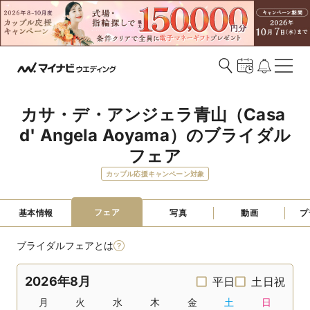
カサ・デ・アンジェラ青山（Casa 
d' Angela Aoyama）のブライダル
フェア
カップル応援キャンペーン対象
フェア
基本情報
写真
動画
プ
ブライダルフェアとは
2026年8月
平日
土日祝
月
火
水
木
金
土
日