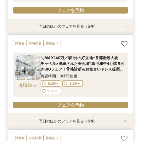
フェアを予約
同日のほかのフェアを見る（5件）
試食会
試食会
試食会
試食会
試食会
衣装試着
衣装試着
衣装試着
衣装試着
衣装試着
特典あり
特典あり
特典あり
特典あり
特典あり
【歴史感じる本格大聖堂×洗練された美食】黒毛
《唯一無二の記憶に残るチャペル演出》ドレス映
＜初見学に◎＞じっくり相談会×大聖堂×上質会
＜料理重視の方へ◎＞こだわり抜いた記憶に残る
トレンド花嫁に◎SNSで話題の最新マッピング演
試食会
衣装試着
特典あり
和牛4万試食で美食を確認！骨格診断＆お似合い
え抜群の大聖堂で感動の挙式体験！骨格診断＆お
場×絶品4万試食付きBIGフェア
美食体験◇黒毛和牛4万試食付き！骨格診断＆お
出*絶品4万試食付きBIGフェア
ドレス提案付きのBIGフェア
似合いドレス提案付＊黒毛和牛4万試食で美食も
似合いドレス提案も
所要時間：3時間程度
所要時間：3時間程度
＼MAX140万／駅1分の好立地*首都圏最大級
堪能＊
所要時間：3時間程度
所要時間：3時間程度
所要時間：3時間程度
8:30〜
8:30〜
8:35〜
8:35〜
チャペル×洗練された美会場*黒毛和牛4万試食付
8:30〜
8:30〜
8:35〜
8:35〜
8:35〜
8/29
8/29
8/29
8/29
8/29
きBIGフェア！骨格診断＆お似合いドレス提案
(
(
(
(
(
土
土
土
土
土
)
)
)
)
)
13:30〜
13:30〜
も！
13:30〜
13:30〜
所要時間：3時間程度
フェアを予約
フェアを予約
フェアを予約
8:30〜
8:35〜
8/30
(
日
)
フェアを予約
フェアを予約
13:30〜
フェアを予約
同日のほかのフェアを見る（5件）
試食会
試食会
試食会
試食会
試食会
衣装試着
衣装試着
衣装試着
衣装試着
衣装試着
特典あり
特典あり
特典あり
特典あり
特典あり
【歴史感じる本格大聖堂×洗練された美食】黒毛
＜初見学に◎＞じっくり相談会×大聖堂×上質会
＜料理重視の方へ◎＞こだわり抜いた記憶に残る
トレンド花嫁に◎SNSで話題の最新マッピング演
初見学に◎《東京を一望！地上55ｍのルーフトッ
試食会
衣装試着
特典あり