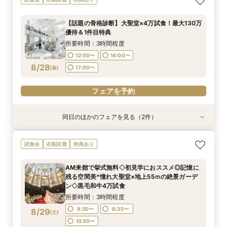
じっくり相談会
の形◇LGBT検定取得の専属スタッフがご案内◇
黒毛和牛4万試食付
所要時間：3時間程度
【話題の骨格診断】大聖堂×4万試食！最大130万
所要時間：3時間程度
12:00〜
14:00〜
優待＆1件目特典
12:00〜
14:00〜
8/27
8/27
(
(
木
木
)
)
17:00〜
所要時間：3時間程度
17:00〜
12:00〜
14:00〜
フェアを予約
8/28
(
金
)
17:00〜
フェアを予約
フェアを予約
同日のほかのフェアを見る（2件）
試食会
試食会
衣装試着
特典あり
特典あり
＜初見学におススメ＞全館見学×4万コース試食×
【LGBTQカップル様へ】ふたりで選ぶ、ふたり
試食会
衣装試着
特典あり
じっくり相談会
の形◇LGBT検定取得の専属スタッフがご案内◇
黒毛和牛4万試食付
所要時間：3時間程度
AM来館で挙式無料◇初見学におススメ◎記憶に
所要時間：3時間程度
12:00〜
14:00〜
残る空間美*憧れ大聖堂×地上55ｍの絶景ガーデ
12:00〜
14:00〜
8/28
8/28
ン◇黒毛和牛4万試食
(
(
金
金
)
)
17:00〜
17:00〜
所要時間：3時間程度
フェアを予約
8:30〜
8:35〜
8/29
(
土
)
フェアを予約
13:30〜