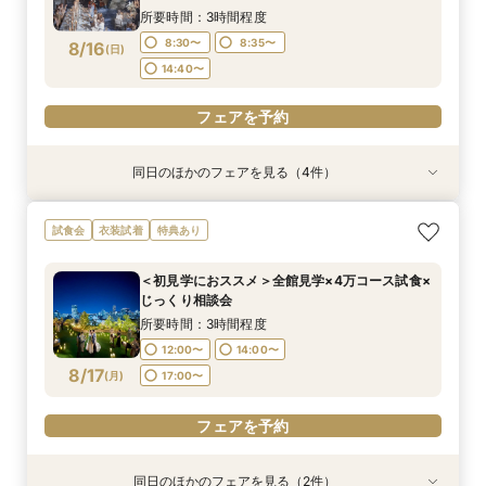
13:30〜
13:30〜
所要時間：3時間程度
フェアを予約
フェアを予約
フェアを予約
8:30〜
8:35〜
8/16
(
日
)
フェアを予約
フェアを予約
14:40〜
フェアを予約
同日のほかのフェアを見る（4件）
試食会
試食会
試食会
試食会
衣装試着
衣装試着
衣装試着
衣装試着
特典あり
特典あり
特典あり
特典あり
初見学に◎《東京を一望！地上55ｍのルーフトッ
トレンド花嫁に◎SNSで話題の最新マッピング演
＜料理重視の方へ◎＞こだわり抜いた記憶に残る
【歴史感じる本格大聖堂×洗練された美食】黒毛
試食会
衣装試着
特典あり
プ》都心とは思えない開放感を体感◆黒毛和牛4
出*絶品4万試食付きBIGフェア
美食体験◇黒毛和牛4万試食付き！骨格診断＆お
和牛4万試食で美食を確認！骨格診断＆お似合い
万円試食×骨格診断＆お似合いドレス提案付
似合いドレス提案も
ドレス提案付きのBIGフェア
所要時間：3時間程度
＜初見学におススメ＞全館見学×4万コース試食×
所要時間：3時間程度
所要時間：3時間程度
所要時間：3時間程度
8:30〜
8:35〜
じっくり相談会
8:30〜
8:30〜
8:30〜
8:35〜
8:35〜
8/16
8/16
8/16
8/16
(
(
(
(
日
日
日
日
)
)
)
)
14:40〜
所要時間：3時間程度
14:40〜
14:40〜
12:00〜
14:00〜
フェアを予約
フェアを予約
8/17
(
月
)
17:00〜
フェアを予約
フェアを予約
フェアを予約
同日のほかのフェアを見る（2件）
試食会
試食会
衣装試着
特典あり
特典あり