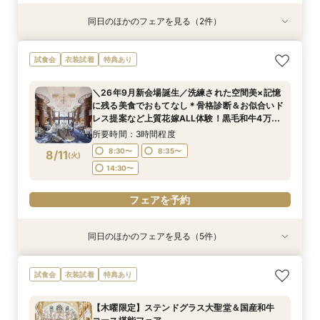
同日のほかのフェアを見る（2件）
試食会
試食会
衣装試着
特典あり
特典あり
【話題の骨格診断】大聖堂×4万試食！最大130万
【LGBTQカップル様へ】ふたりで選ぶ、ふたり
試食会
衣装試着
特典あり
優待＆1件目特典
の形◇LGBT検定取得の専属スタッフがご案内◇
黒毛和牛4万試食付
所要時間：3時間程度
＼26年9月新会場誕生／洗練された空間美×記憶
所要時間：3時間程度
12:00〜
14:00〜
に残る美食でおもてなし＊骨格診断＆お似合いド
12:00〜
14:00〜
8/10
8/10
レス提案など上質花嫁ALL体験！黒毛和牛4万試
(
(
月
月
)
)
17:00〜
食付
17:00〜
所要時間：3時間程度
フェアを予約
8:30〜
8:35〜
8/11
(
火
)
フェアを予約
14:30〜
フェアを予約
同日のほかのフェアを見る（5件）
試食会
試食会
試食会
試食会
試食会
衣装試着
衣装試着
衣装試着
衣装試着
衣装試着
特典あり
特典あり
特典あり
特典あり
特典あり
《唯一無二の記憶に残るチャペル演出》ドレス映
トレンド花嫁に◎SNSで話題の最新マッピング演
＜料理重視の方へ◎＞こだわり抜いた記憶に残る
【歴史感じる本格大聖堂×洗練された美食】黒毛
＜初見学に◎＞じっくり相談会×大聖堂×上質会
試食会
衣装試着
特典あり
え抜群の大聖堂で感動の挙式体験！骨格診断＆お
出*絶品4万試食付きBIGフェア
美食体験◇黒毛和牛4万試食付き！骨格診断＆お
和牛4万試食で美食を確認！骨格診断＆お似合い
場×絶品4万試食付きBIGフェア
似合いドレス提案付＊黒毛和牛4万試食で美食も
似合いドレス提案も
ドレス提案付きのBIGフェア
所要時間：3時間程度
所要時間：3時間程度
【木曜限定】ステンドグラス大聖堂＆国産和牛
堪能＊
所要時間：3時間程度
所要時間：3時間程度
所要時間：3時間程度
8:30〜
8:30〜
8:35〜
8:35〜