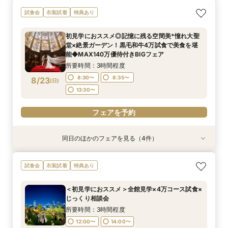
【歴史感じる本格大聖堂×洗練された美食】黒毛
《唯一無二の記憶に残るチャペル演出》ドレス映
＜初見学に◎＞じっくり相談会×大聖堂×上質会
＜料理重視の方へ◎＞こだわり抜いた記憶に残る
トレンド花嫁に◎SNSで話題の最新マッピング演
試食会
衣装試着
特典あり
和牛4万試食で美食を確認！骨格診断＆お似合い
え抜群の大聖堂で感動の挙式体験！骨格診断＆お
場×絶品4万試食付きBIGフェア
美食体験◇黒毛和牛4万試食付き！骨格診断＆お
出*絶品4万試食付きBIGフェア
ドレス提案付きのBIGフェア
似合いドレス提案付＊黒毛和牛4万試食で美食も
似合いドレス提案も
所要時間：3時間程度
所要時間：3時間程度
初見学におススメ◎記憶に残る空間美*憧れ大聖
堪能＊
所要時間：3時間程度
所要時間：3時間程度
所要時間：3時間程度
8:30〜
8:30〜
8:35〜
8:35〜
堂×絶景ガーデン！黒毛和牛4万試食で美食を堪
8:30〜
8:30〜
8:35〜
8:35〜
8:35〜
8/22
8/22
8/22
8/22
8/22
能◆MAX140万優待付きBIGフェア
(
(
(
(
(
土
土
土
土
土
)
)
)
)
)
13:30〜
13:30〜
13:30〜
13:30〜
所要時間：3時間程度
フェアを予約
フェアを予約
フェアを予約
8:30〜
8:35〜
8/23
(
日
)
フェアを予約
フェアを予約
13:30〜
フェアを予約
同日のほかのフェアを見る（4件）
試食会
試食会
試食会
試食会
衣装試着
衣装試着
衣装試着
衣装試着
特典あり
特典あり
特典あり
特典あり
【歴史感じる本格大聖堂×洗練された美食】黒毛
＜料理重視の方へ◎＞こだわり抜いた記憶に残る
トレンド花嫁に◎SNSで話題の最新マッピング演
初見学に◎《東京を一望！地上55ｍのルーフトッ
試食会
衣装試着
特典あり
和牛4万試食で美食を確認！骨格診断＆お似合い
美食体験◇黒毛和牛4万試食付き！骨格診断＆お
出*絶品4万試食付きBIGフェア
プ》都心とは思えない開放感を体感◆黒毛和牛4
ドレス提案付きのBIGフェア
似合いドレス提案も
万円試食×骨格診断＆お似合いドレス提案付
所要時間：3時間程度
＜初見学におススメ＞全館見学×4万コース試食×
所要時間：3時間程度
所要時間：3時間程度
所要時間：3時間程度
8:30〜
8:35〜
じっくり相談会
8:30〜
8:30〜
8:30〜
8:35〜
8:35〜
8/23
8/23
8/23
8/23
(
(
(
(
日
日
日
日
)
)
)
)
13:30〜
所要時間：3時間程度
13:30〜
13:30〜
12:00〜
14:00〜