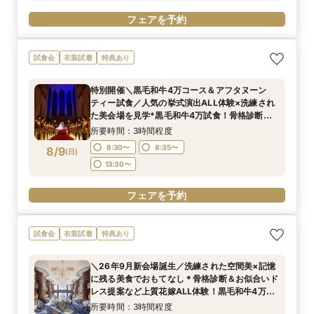
フェアを予約
試食会
衣装試着
特典あり
特別開催＼黒毛和牛4万コース＆アフタヌーン
ティー試食／人気の挙式演出ALL体験×洗練され
た美会場を見学*黒毛和牛4万試食！骨格診断＆
お似合いドレス提案も！Amazon1万&前撮り付
所要時間：3時間程度
BIGフェア
8:30〜
8:35〜
8/9
(
日
)
13:30〜
フェアを予約
試食会
衣装試着
特典あり
＼26年9月新会場誕生／洗練された空間美×記憶
に残る美食でおもてなし＊骨格診断＆お似合いド
レス提案など上質花嫁ALL体験！黒毛和牛4万試
食付
所要時間：3時間程度