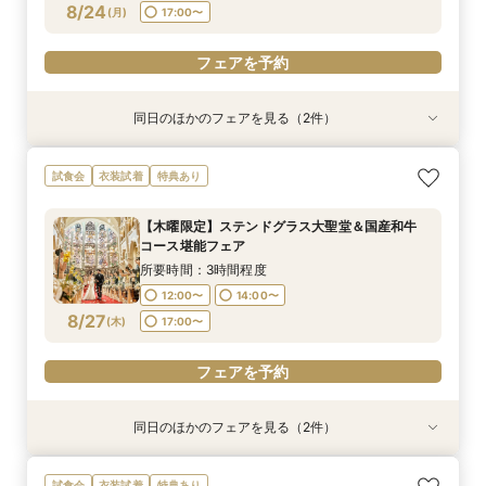
フェアを予約
フェアを予約
8/24
(
月
)
17:00〜
フェアを予約
フェアを予約
フェアを予約
同日のほかのフェアを見る（2件）
試食会
試食会
衣装試着
特典あり
特典あり
【話題の骨格診断】大聖堂×4万試食！最大130万
【LGBTQカップル様へ】ふたりで選ぶ、ふたり
試食会
衣装試着
特典あり
優待＆1件目特典
の形◇LGBT検定取得の専属スタッフがご案内◇
黒毛和牛4万試食付
所要時間：3時間程度
【木曜限定】ステンドグラス大聖堂＆国産和牛
所要時間：3時間程度
12:00〜
14:00〜
コース堪能フェア
12:00〜
14:00〜
8/24
8/24
(
(
月
月
)
)
17:00〜
所要時間：3時間程度
17:00〜
12:00〜
14:00〜
フェアを予約
8/27
(
木
)
17:00〜
フェアを予約
フェアを予約
同日のほかのフェアを見る（2件）
試食会
試食会
衣装試着
特典あり
特典あり
＜初見学におススメ＞全館見学×4万コース試食×
【LGBTQカップル様へ】ふたりで選ぶ、ふたり
試食会
衣装試着
特典あり