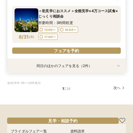
和牛4万試食で美食を確認！骨格診断＆お似合い
場×絶品4万試食付きBIGフェア
美食体験◇黒毛和牛4万試食付き！骨格診断＆お
出*絶品4万試食付きBIGフェア
プ》都心とは思えない開放感を体感◆黒毛和牛4
ドレス提案付きのBIGフェア
似合いドレス提案も
万円試食×骨格診断＆お似合いドレス提案付
所要時間：3時間程度
所要時間：3時間程度
＜初見学におススメ＞全館見学×4万コース試食×
所要時間：3時間程度
所要時間：3時間程度
所要時間：3時間程度
8:30〜
8:30〜
8:35〜
8:35〜
じっくり相談会
8:30〜
8:30〜
8:30〜
8:35〜
8:35〜
8/30
8/30
8/30
8/30
8/30
(
(
(
(
(
日
日
日
日
日
)
)
)
)
)
13:30〜
13:30〜
所要時間：3時間程度
13:30〜
13:30〜
12:00〜
14:00〜
フェアを予約
フェアを予約
フェアを予約
8/31
(
月
)
17:00〜
フェアを予約
フェアを予約
フェアを予約
同日のほかのフェアを見る（2件）
試食会
試食会
衣装試着
特典あり
特典あり
【話題の骨格診断】大聖堂×4万試食！最大130万
【LGBTQカップル様へ】ふたりで選ぶ、ふたり
全62件中 1件〜20件表示
優待＆1件目特典
の形◇LGBT検定取得の専属スタッフがご案内◇
次へ
1
2
3
4
黒毛和牛4万試食付
所要時間：3時間程度
所要時間：3時間程度
12:00〜
14:00〜
12:00〜
14:00〜
8/31
8/31
(
(
月
月
)
)
17:00〜
17:00〜
フェアを予約
見学・相談予約
フェアを予約
ブライダルフェア一覧
資料請求