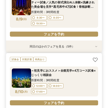
8:30〜
8:30〜
8:35〜
8:35〜
ティー試食／人気の挙式演出ALL体験×洗練され
8:30〜
8:35〜
8:35〜
13:30〜
8:35〜
8/8
8/8
8/8
8/8
8/8
た美会場を見学*黒毛和牛4万試食！骨格診断＆
(
(
(
(
(
土
土
土
土
土
)
)
)
)
)
13:30〜
13:30〜
お似合いドレス提案も！Amazon1万&前撮り付
13:30〜
所要時間：3時間程度
BIGフェア
フェアを予約
フェアを予約
フェアを予約
フェアを予約
8:30〜
8:35〜
8/9
(
日
)
フェアを予約
13:30〜
フェアを予約
同日のほかのフェアを見る（5件）
試食会
試食会
試食会
試食会
試食会
衣装試着
衣装試着
衣装試着
衣装試着
衣装試着
特典あり
特典あり
特典あり
特典あり
特典あり
【歴史感じる本格大聖堂×洗練された美食】黒毛
＜初見学に◎＞じっくり相談会×大聖堂×上質会
＜料理重視の方へ◎＞こだわり抜いた記憶に残る
トレンド花嫁に◎SNSで話題の最新マッピング演
初見学に◎《東京を一望！地上55ｍのルーフトッ
試食会
衣装試着
特典あり
和牛4万試食で美食を確認！骨格診断＆お似合い
場×絶品4万試食付きBIGフェア
美食体験◇黒毛和牛4万試食付き！骨格診断＆お
出*絶品4万試食付きBIGフェア
プ》都心とは思えない開放感を体感◆黒毛和牛4
ドレス提案付きのBIGフェア
似合いドレス提案も
万円試食×骨格診断＆お似合いドレス提案付
所要時間：3時間程度
所要時間：3時間程度
＜初見学におススメ＞全館見学×4万コース試食×
所要時間：3時間程度
所要時間：3時間程度
所要時間：3時間程度
8:30〜
8:30〜
8:35〜
8:35〜
じっくり相談会
8:30〜
8:30〜
8:30〜
8:35〜
8:35〜
8/9
8/9
8/9
8/9
8/9
(
(
(
(
(
日
日
日
日
日
)
)
)
)
)
13:30〜
13:30〜
所要時間：3時間程度
13:30〜
13:30〜
12:00〜
14:00〜
フェアを予約
フェアを予約
フェアを予約
8/10
(
月
)
17:00〜
フェアを予約
フェアを予約
フェアを予約