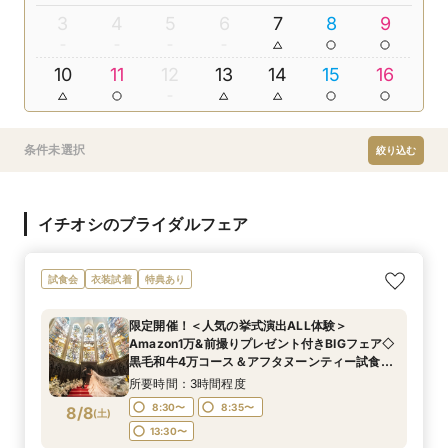
3
4
5
6
7
8
9
10
11
12
13
14
15
16
条件未選択
絞り込む
イチオシのブライダルフェア
試食会
衣装試着
特典あり
限定開催！＜人気の挙式演出ALL体験＞
Amazon1万&前撮りプレゼント付きBIGフェア◇
黒毛和牛4万コース＆アフタヌーンティー試食◇
初見学におススメ◎記憶に残る空間美*憧れ大聖
所要時間：3時間程度
堂
8:30〜
8:35〜
8/8
(
土
)
13:30〜