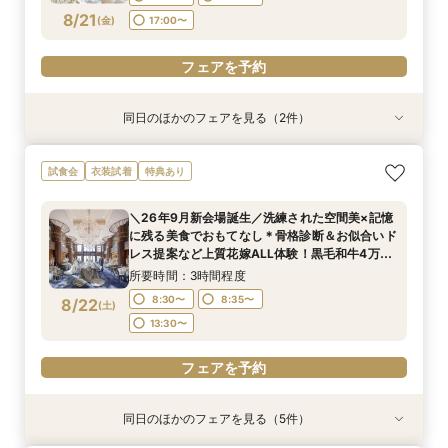
フェアを予約
8/21
(
金
)
17:00〜
フェアを予約
フェアを予約
同日のほかのフェアを見る（2件）
試食会
試食会
衣装試着
特典あり
特典あり
＜初見学におススメ＞全館見学×4万コース試食×
【LGBTQカップル様へ】ふたりで選ぶ、ふたり
試食会
衣装試着
特典あり
じっくり相談会
の形◇LGBT検定取得の専属スタッフがご案内◇
黒毛和牛4万試食付
所要時間：3時間程度
＼26年9月新会場誕生／洗練された空間美×記憶
所要時間：3時間程度
12:00〜
14:00〜
に残る美食でおもてなし＊骨格診断＆お似合いド
12:00〜
14:00〜
8/21
8/21
レス提案など上質花嫁ALL体験！黒毛和牛4万試
(
(
金
金
)
)
17:00〜
食付
17:00〜
所要時間：3時間程度
フェアを予約
8:30〜
8:35〜
8/22
(
土
)
フェアを予約
13:30〜
フェアを予約
同日のほかのフェアを見る（5件）
試食会
試食会
試食会
試食会
試食会
衣装試着
衣装試着
衣装試着
衣装試着
衣装試着
特典あり
特典あり
特典あり
特典あり
特典あり