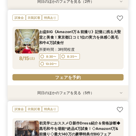
同日のほかのフェアを見る（2件）
試食会
試食会
衣装試着
特典あり
特典あり
＜初見学におススメ＞全館見学×4万コース試食×
【LGBTQカップル様へ】ふたりで選ぶ、ふたり
試食会
衣装試着
特典あり
じっくり相談会
の形◇LGBT検定取得の専属スタッフがご案内◇
黒毛和牛4万試食付
所要時間：3時間程度
お盆BIG《Amazon1万＆前撮り》記憶に残る大聖
所要時間：3時間程度
12:00〜
14:00〜
堂と美食！東京都口コミ1位の実力を体感◇黒毛
12:00〜
14:00〜
8/14
8/14
和牛4万試食付
(
(
金
金
)
)
17:00〜
17:00〜
所要時間：3時間程度
フェアを予約
8:30〜
8:35〜
8/15
(
土
)
フェアを予約
13:30〜
フェアを予約
同日のほかのフェアを見る（5件）
試食会
試食会
試食会
試食会
試食会
衣装試着
衣装試着
衣装試着
衣装試着
衣装試着
特典あり
特典あり
特典あり
特典あり
特典あり
【歴史感じる本格大聖堂×洗練された美食】黒毛
《唯一無二の記憶に残るチャペル演出》ドレス映
＜初見学に◎＞じっくり相談会×大聖堂×上質会
＜料理重視の方へ◎＞こだわり抜いた記憶に残る
トレンド花嫁に◎SNSで話題の最新マッピング演
試食会
衣装試着
特典あり
和牛4万試食で美食を確認！骨格診断＆お似合い
え抜群の大聖堂で感動の挙式体験！骨格診断＆お
場×絶品4万試食付きBIGフェア
美食体験◇黒毛和牛4万試食付き！骨格診断＆お
出*絶品4万試食付きBIGフェア
ドレス提案付きのBIGフェア
似合いドレス提案付＊黒毛和牛4万試食で美食も
似合いドレス提案も
所要時間：3時間程度
所要時間：3時間程度
初見学におススメ◎新作Dress紹介＆骨格診断◆
堪能＊
所要時間：3時間程度
所要時間：3時間程度
所要時間：3時間程度
8:30〜
8:30〜
8:35〜
8:35〜
黒毛和牛を堪能*絶品4万試食！◇Amazon1万&
8:30〜
8:30〜
8:35〜
8:35〜
8:35〜
8/15
8/15
8/15
8/15
8/15
前撮り◇最大140万の豪華特典付BIGフェア
(
(
(
(
(
土
土
土
土
土
)
)
)
)
)
13:30〜
13:30〜