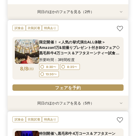
同日のほかのフェアを見る（2件）
試食会
試食会
衣装試着
特典あり
特典あり
＜初見学におススメ＞全館見学×4万コース試食×
【LGBTQカップル様へ】ふたりで選ぶ、ふたり
試食会
衣装試着
特典あり
じっくり相談会
の形◇LGBT検定取得の専属スタッフがご案内◇
黒毛和牛4万試食付
所要時間：3時間程度
限定開催！＜人気の挙式演出ALL体験＞
所要時間：3時間程度
12:00〜
14:00〜
Amazon1万&前撮りプレゼント付きBIGフェア◇
12:00〜
14:00〜
8/7
8/7
黒毛和牛4万コース＆アフタヌーンティー試食◇
(
(
金
金
)
)
17:00〜
初見学におススメ◎記憶に残る空間美*憧れ大聖
17:00〜
所要時間：3時間程度
堂
フェアを予約
8:30〜
8:35〜
8/8
(
土
)
電話予約のみ
13:30〜
フェアを予約
同日のほかのフェアを見る（5件）
試食会
試食会
試食会
試食会
試食会
衣装試着
衣装試着
衣装試着
衣装試着
衣装試着
特典あり
特典あり
特典あり
特典あり
特典あり
【歴史感じる本格大聖堂×洗練された美食】黒毛
《唯一無二の記憶に残るチャペル演出》ドレス映
＜初見学に◎＞じっくり相談会×大聖堂×上質会
＜料理重視の方へ◎＞こだわり抜いた記憶に残る
トレンド花嫁に◎SNSで話題の最新マッピング演
試食会
衣装試着
特典あり
和牛4万試食で美食を確認！骨格診断＆お似合い
え抜群の大聖堂で感動の挙式体験！骨格診断＆お
場×絶品4万試食付きBIGフェア
美食体験◇黒毛和牛4万試食付き！骨格診断＆お
出*絶品4万試食付きBIGフェア
ドレス提案付きのBIGフェア
似合いドレス提案付＊黒毛和牛4万試食で美食も
似合いドレス提案も
所要時間：3時間程度
所要時間：3時間程度
特別開催＼黒毛和牛4万コース＆アフタヌーン
堪能＊
所要時間：3時間程度
所要時間：3時間程度
所要時間：3時間程度