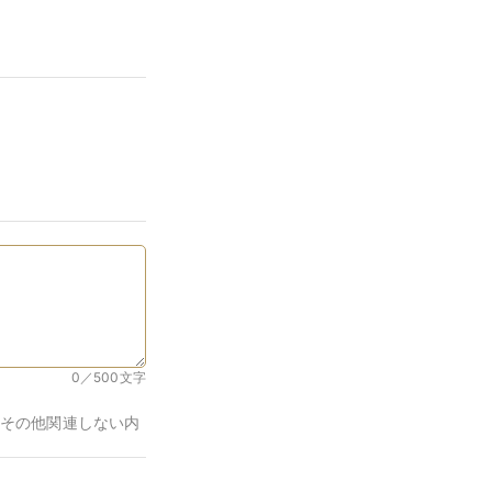
0／500
文字
その他関連しない内