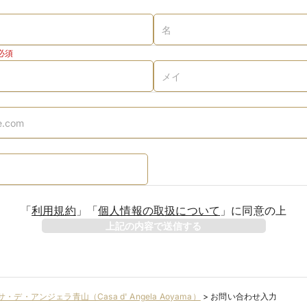
必須
「
利用規約
」
「
個人情報の取扱について
」
に同意の上
上記の内容で送信する
サ・デ・アンジェラ青山（Casa d' Angela Aoyama）
>
お問い合わせ入力