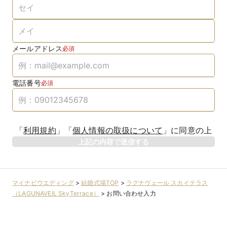
メールアドレス
必須
電話番号
必須
「
利用規約
」
「
個人情報の取扱について
」
に同意の上
上記の内容で送信する
マイナビウエディング
>
結婚式場TOP
>
ラグナヴェール スカイテラス
（LAGUNAVEIL SkyTerrace）
>
お問い合わせ入力