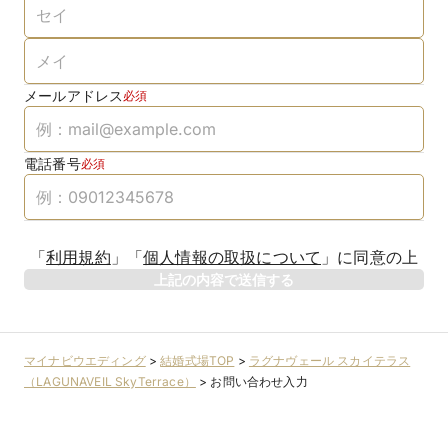
メールアドレス
必須
電話番号
必須
「
利用規約
」
「
個人情報の取扱について
」
に同意の上
上記の内容で送信する
マイナビウエディング
>
結婚式場TOP
>
ラグナヴェール スカイテラス
（LAGUNAVEIL SkyTerrace）
>
お問い合わせ入力